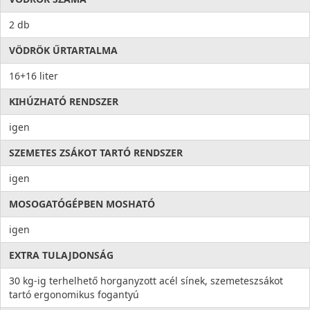
2 db
VÖDRÖK ŰRTARTALMA
16+16 liter
KIHÚZHATÓ RENDSZER
igen
SZEMETES ZSÁKOT TARTÓ RENDSZER
igen
MOSOGATÓGÉPBEN MOSHATÓ
igen
EXTRA TULAJDONSÁG
30 kg-ig terhelhető horganyzott acél sínek, szemeteszsákot
tartó ergonomikus fogantyú