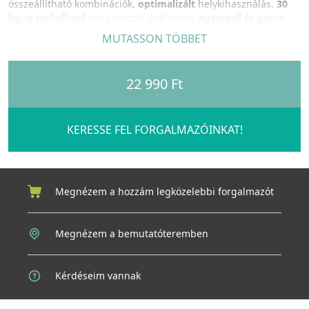
összeállítható kombinációk,
optimalizált
helykihasználás,
30
kg-ig terhelhető
horganyzott acél sínek,
egyszerű és gyors
telepítés
(akár 3 perc alatt beszerelhető),
stabilitás
a szemetes
MUTASSON TÖBBET
vödröket tartó keretmegoldásnak köszönhetően, kivehető
vödrök és fedelek
a könnyű tisztítás érdekében, amik akár
mosogatógépben is moshatók,
szemeteszsákot tartó
22 990 Ft
ergonomikus fogantyú
KERESSE FEL FORGALMAZÓINKAT!
Megnézem a hozzám legközelebbi forgalmazót
Megnézem a bemutatóteremben
Kérdéseim vannak