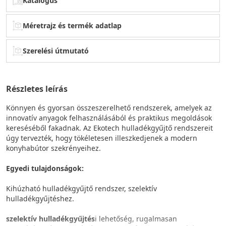
Katalógus
Méretrajz és termék adatlap
Szerelési útmutató
Részletes leírás
Könnyen és gyorsan összeszerelhető rendszerek, amelyek az
innovatív anyagok felhasználásából és praktikus megoldások
kereséséből fakadnak. Az Ekotech hulladékgyűjtő rendszereit
úgy tervezték, hogy tökéletesen illeszkedjenek a modern
konyhabútor szekrényeihez.
Egyedi tulajdonságok:
Kihúzható hulladékgyűjtő rendszer, szelektív
hulladékgyűjtéshez.
szelektív hulladékgyűjtés
i lehetőség, rugalmasan