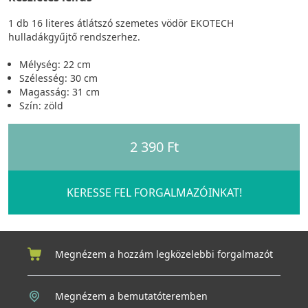
1 db 16 literes átlátszó szemetes vödör EKOTECH
hulladákgyűjtő rendszerhez.
Mélység: 22 cm
Szélesség: 30 cm
Magasság: 31 cm
Szín: zöld
2 390 Ft
KERESSE FEL FORGALMAZÓINKAT!
Megnézem a hozzám legközelebbi forgalmazót
Megnézem a bemutatóteremben