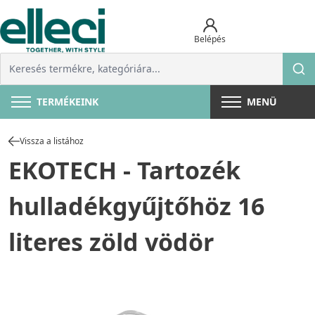
Belépés
TERMÉKEINK
MENÜ
Vissza a listához
EKOTECH - Tartozék
hulladékgyűjtőhöz 16
literes zöld vödör