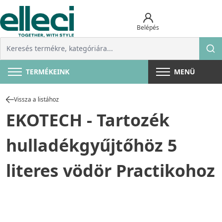
Belépés
TERMÉKEINK
MENÜ
Vissza a listához
EKOTECH - Tartozék
hulladékgyűjtőhöz 5
literes vödör Practikohoz