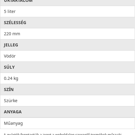
ŰRTARTALOM
5 liter
SZÉLESSÉG
220 mm
JELLEG
Vödör
SÚLY
0.24 kg
SZÍN
Szürke
ANYAGA
Műanyag
A gyártók fenntartják a jogot a weboldalon szereplő termékek műszaki