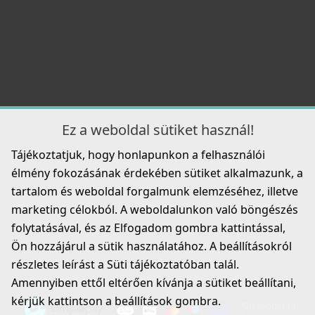
95 990 Ft
Részletek
Részletek
Ez a weboldal sütiket használ!
ELLECI - Csaptelep Cloud
Tájékoztatjuk, hogy honlapunkon a felhasználói
MIKCLOCR
ELLECI - Gránit mosogatótálca Quadra 350 UM G43
élmény fokozásának érdekében sütiket alkalmazunk, a
munkalap alá szerelhető
79 990 Ft
LGQ35043BSO
tartalom és weboldal forgalmunk elemzéséhez, illetve
marketing célokból. A weboldalunkon való böngészés
Részletek
149 990 Ft
folytatásával, és az Elfogadom gombra kattintással,
Ön hozzájárul a sütik használatához. A beállításokról
Részletek
részletes leírást a Süti tájékoztatóban talál.
Amennyiben ettől eltérően kívánja a sütiket beállítani,
kérjük kattintson a beállítások gombra.