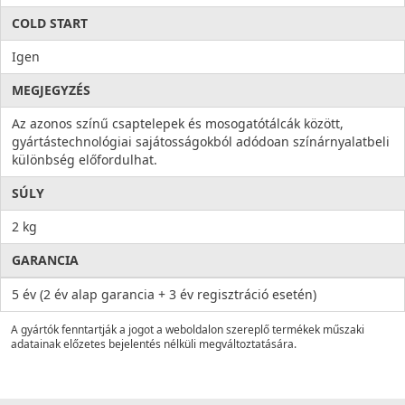
COLD START
Igen
MEGJEGYZÉS
Az azonos színű csaptelepek és mosogatótálcák között,
gyártástechnológiai sajátosságokból adódoan színárnyalatbeli
különbség előfordulhat.
SÚLY
2 kg
GARANCIA
5 év (2 év alap garancia + 3 év regisztráció esetén)
A gyártók fenntartják a jogot a weboldalon szereplő termékek műszaki
adatainak előzetes bejelentés nélküli megváltoztatására.