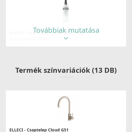
Továbbiak mutatása
ELLECI - Tisztítószer spray vízkőoldó
mosogatótálcákhoz
DLA01603
8 790 Ft
Termék színvariációk (13 DB)
Részletek
ELLECI - Gránit mosogatótálca Unico CORNER sarok
G43
ELLECI - Csaptelep Cloud G51
LGUCOR43