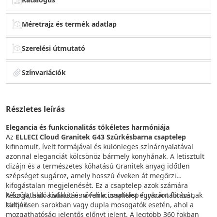
Méretrajz és termék adatlap
Szerelési útmutató
Színvariációk
Részletes leírás
Elegancia és funkcionalitás tökéletes harmóniája
Az
ELLECI Cloud Granitek G43 Szürkésbarna csaptelep
kifinomult, ívelt formájával és különleges színárnyalatával
azonnal eleganciát kölcsönöz bármely konyhának. A letisztult
dizájn és a természetes kőhatású Granitek anyag időtlen
szépséget sugároz, amely hosszú éveken át megőrzi
kifogástalan megjelenését. Ez a csaptelep azok számára
készült, akik a stílust és a funkcionalitást egyaránt fontosnak
A forgatható kialakítás növeli a csaptelep funkcionalitását,
tartják.
különösen sarokban vagy dupla mosogatók esetén, ahol a
mozgathatóság jelentős előnyt jelent. A legtöbb 360 fokban