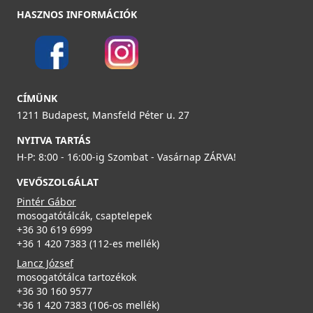
HASZNOS INFORMÁCIÓK
ELLECI - Csaptelep Cloud G62
ELLECI - Gránit mosogatótálca Time 130 UM G43
MGKCLO62
munkalap alá szerelhető
CÍMÜNK
LG213043BSO
89 990 Ft
1211 Budapest, Mansfeld Péter u. 27
99 990 Ft
NYITVA TARTÁS
Részletek
H-P: 8:00 - 16:00-ig Szombat - Vasárnap ZÁRVA!
Részletek
VEVŐSZOLGÁLAT
Pintér Gábor
mosogatótálcák, csaptelepek
+36 30 619 6999
+36 1 420 7383 (112-es mellék)
ELLECI - Csaptelep Cloud G68
Lancz József
MGKCLO68
mosogatótálca tartozékok
ELLECI - Gránit mosogatótálca Life 450 G43
+36 30 160 9577
LG245043
89 990 Ft
+36 1 420 7383 (106-os mellék)