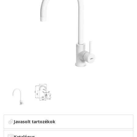
Javasolt tartozékok
Katalógus