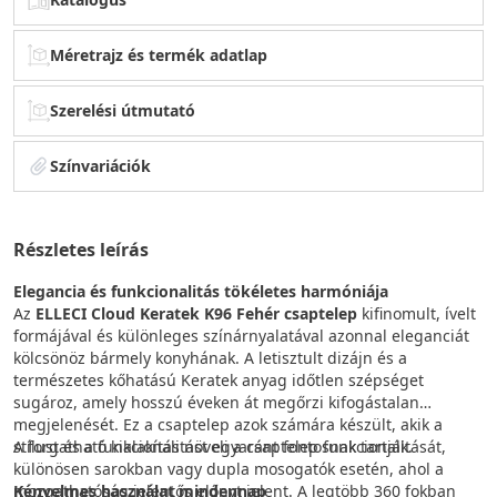
Méretrajz és termék adatlap
Szerelési útmutató
Színvariációk
Részletes leírás
Elegancia és funkcionalitás tökéletes harmóniája
Az
ELLECI Cloud Keratek K96 Fehér csaptelep
kifinomult, ívelt
formájával és különleges színárnyalatával azonnal eleganciát
kölcsönöz bármely konyhának. A letisztult dizájn és a
természetes kőhatású Keratek anyag időtlen szépséget
sugároz, amely hosszú éveken át megőrzi kifogástalan
megjelenését. Ez a csaptelep azok számára készült, akik a
stílust és a funkcionalitást egyaránt fontosnak tartják.
A forgatható kialakítás növeli a csaptelep funkcionalitását,
különösen sarokban vagy dupla mosogatók esetén, ahol a
Kényelmes használat mindennap
mozgathatóság jelentős előnyt jelent. A legtöbb 360 fokban