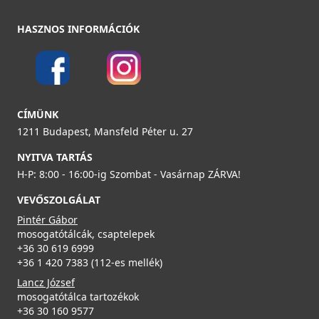
HASZNOS INFORMÁCIÓK
ELLECI - Mosogatótálca Quadra 100 K96
ELLECI - Csaptelep Cloud G48
LKQ10096
MGKCLO48
CÍMÜNK
105 990 Ft
89 990 Ft
1211 Budapest, Mansfeld Péter u. 27
Részletek
NYITVA TARTÁS
Részletek
H-P: 8:00 - 16:00-ig Szombat - Vasárnap ZÁRVA!
VEVŐSZOLGÁLAT
Pintér Gábor
mosogatótálcák, csaptelepek
+36 30 619 6999
+36 1 420 7383 (112-es mellék)
ELLECI - Mosogatótálca Zen 102 K96
ELLECI - Csaptelep Cloud G51
Lancz József
LKZ10296
MGKCLO51
mosogatótálca tartozékok
+36 30 160 9577
109 990 Ft