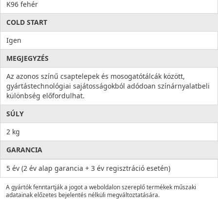
K96 fehér
COLD START
Igen
MEGJEGYZÉS
Az azonos színű csaptelepek és mosogatótálcák között,
gyártástechnológiai sajátosságokból adódoan színárnyalatbeli
különbség előfordulhat.
SÚLY
2 kg
GARANCIA
5 év (2 év alap garancia + 3 év regisztráció esetén)
A gyártók fenntartják a jogot a weboldalon szereplő termékek műszaki
adatainak előzetes bejelentés nélküli megváltoztatására.