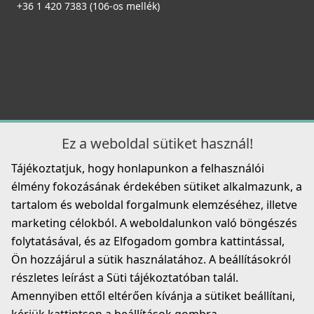
89 990 Ft
+36 1 420 7383 (106-os mellék)
Részletek
Részletek
Ez a weboldal sütiket használ!
ELLECI - Mosogatótálca Quadra 130 K96
ELLECI - Csaptelep Cloud G59 antracit
LKQ13096
Tájékoztatjuk, hogy honlapunkon a felhasználói
MGKCLO59
élmény fokozásának érdekében sütiket alkalmazunk, a
129 990 Ft
89 990 Ft
tartalom és weboldal forgalmunk elemzéséhez, illetve
Részletek
marketing célokból. A weboldalunkon való böngészés
Részletek
folytatásával, és az Elfogadom gombra kattintással,
Ön hozzájárul a sütik használatához. A beállításokról
részletes leírást a Süti tájékoztatóban talál.
Amennyiben ettől eltérően kívánja a sütiket beállítani,