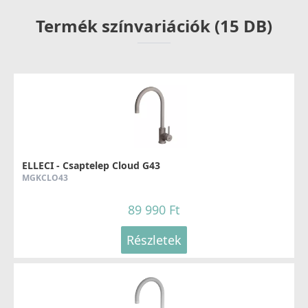
Termék színvariációk (15 DB)
Részletek
ELLECI - Gránit mosogatótálca Unico CORNER sarok
G40
ELLECI - Csaptelep Cloud G43
LGUCOR40
MGKCLO43
179 990 Ft
89 990 Ft
209 990 Ft
Részletek
Részletek