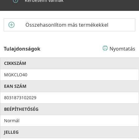
Kérdéseim vannak
mindennapok kényelmét és eleganciáját hosszú éveken át!
Összehasonlítom más termékekkel
Tulajdonságok
Nyomtatás
CIKKSZÁM
MGKCLO40
EAN SZÁM
8031873102029
BEÉPÍTHETŐSÉG
Normál
JELLEG