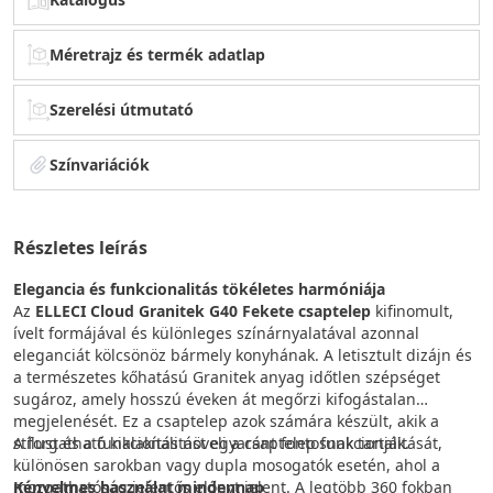
Méretrajz és termék adatlap
Szerelési útmutató
Színvariációk
Részletes leírás
Elegancia és funkcionalitás tökéletes harmóniája
Az
ELLECI Cloud Granitek G40 Fekete csaptelep
kifinomult,
ívelt formájával és különleges színárnyalatával azonnal
eleganciát kölcsönöz bármely konyhának. A letisztult dizájn és
a természetes kőhatású Granitek anyag időtlen szépséget
sugároz, amely hosszú éveken át megőrzi kifogástalan
megjelenését. Ez a csaptelep azok számára készült, akik a
stílust és a funkcionalitást egyaránt fontosnak tartják.
A forgatható kialakítás növeli a csaptelep funkcionalitását,
különösen sarokban vagy dupla mosogatók esetén, ahol a
Kényelmes használat mindennap
mozgathatóság jelentős előnyt jelent. A legtöbb 360 fokban