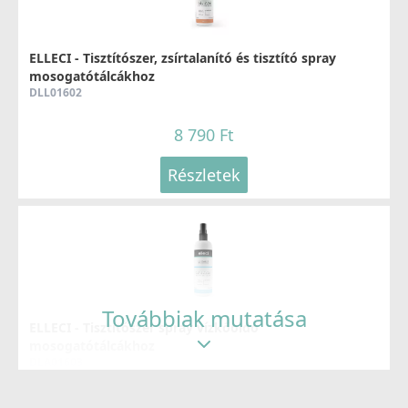
ELLECI - Tisztítószer, zsírtalanító és tisztító spray
mosogatótálcákhoz
DLL01602
8 790 Ft
Részletek
Továbbiak mutatása
ELLECI - Tisztítószer spray vízkőoldó
mosogatótálcákhoz
DLA01603
8 790 Ft