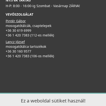
NYITVA TARTÁS
Részletek
H-P: 8:00 - 16:00-ig Szombat - Vasárnap ZÁRVA!
Részletek
VEVŐSZOLGÁLAT
Pintér Gábor
mosogatótálcák, csaptelepek
+36 30 619 6999
+36 1 420 7383 (112-es mellék)
ELLECI - Csaptelep Cloud G59 antracit
Lancz József
MGKCLO59
mosogatótálca tartozékok
ELLECI - Gránit mosogatótálca Time 105 UM G40 fekete
+36 30 160 9577
tartozékokkal munkalap alá szerelhető
89 990 Ft
+36 1 420 7383 (106-os mellék)
LG210540BSOBKM
Részletek
89 990 Ft
Részletek
Ez a weboldal sütiket használ!