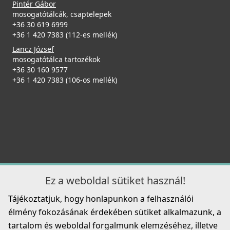
39 990 Ft
Pintér Gábor
mosogatótálcák, csaptelepek
Részletek
ELLECI - Csaptelep Cloud G40
+36 30 619 6999
MGKCLO40
+36 1 420 7383 (112-es mellék)
Lancz József
89 990 Ft
mosogatótálca tartozékok
+36 30 160 9577
Részletek
+36 1 420 7383 (106-os mellék)
Elleci ATH010QU Vágódeszka csúsztatható HPL -
Quercia tölgy
ATH010QU
32 990 Ft
ELLECI - Csaptelep Neva G40
Részletek
MGKNEV40
Ez a weboldal sütiket használ!
119 990 Ft
Tájékoztatjuk, hogy honlapunkon a felhasználói
élmény fokozásának érdekében sütiket alkalmazunk, a
Részletek
tartalom és weboldal forgalmunk elemzéséhez, illetve