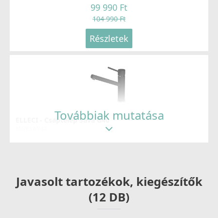
99 990 Ft
104 990 Ft
Részletek
Továbbiak mutatása
ELLECI - Csaptelep Sava G40
MGKSAV40
69 990 Ft
83 990 Ft
Javasolt tartozékok, kiegészítők
Részletek
(12 DB)