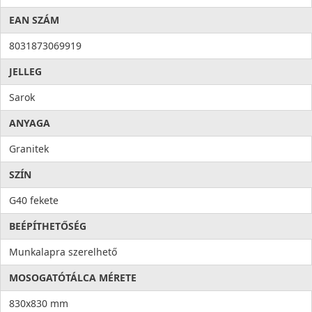
baktériumok eltávolítását, ezzel higiéniát és tisztaságot hoz a
konyhába. Az antibakteriális rendszert alkotó ezüst ionok
EAN SZÁM
100%-os antibakteriális védelmet nyújtanak.
8031873069919
JELLEG
Sarok
ANYAGA
Granitek
SZÍN
G40 fekete
BEÉPÍTHETŐSÉG
Munkalapra szerelhető
MOSOGATÓTÁLCA MÉRETE
830x830 mm