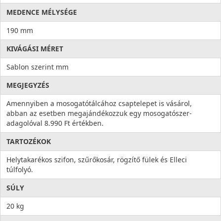
MEDENCE MÉLYSÉGE
190 mm
KIVÁGÁSI MÉRET
Sablon szerint mm
MEGJEGYZÉS
Amennyiben a mosogatótálcához csaptelepet is vásárol,
abban az esetben megajándékozzuk egy mosogatószer-
adagolóval 8.990 Ft értékben.
TARTOZÉKOK
Helytakarékos szifon, szűrőkosár, rögzítő fülek és Elleci
túlfolyó.
SÚLY
20 kg