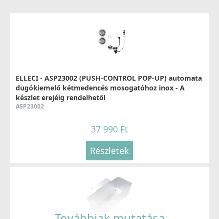
ELLECI - Csaptelep Caddy (C01) G40
MGKC0140
37 990 Ft
ELLECI - ASP23002 (PUSH-CONTROL POP-UP) automata
dugókiemelő kétmedencés mosogatóhoz inox - A
készlet erejéig rendelhető!
Részletek
ASP23002
37 990 Ft
Részletek
ELLECI - Csaptelep Shell Plus (C02) G40
MGKC0240
54 990 Ft
Továbbiak mutatása