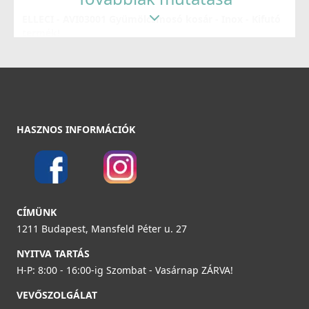
ELLECI - AVI03001 Gyümölcsmosó kosár - Inox - Kifutó
Részletek
termék!
AVI03001
34 890 Ft
51 990 Ft
Részletek
HASZNOS INFORMÁCIÓK
ELLECI - Csaptelep Senna G40
MGKSEN40
74 990 Ft
78 990 Ft
CÍMÜNK
Részletek
1211 Budapest, Mansfeld Péter u. 27
ELLECI - ACI01307 Edényszárító kosár fém univerzális -
Kifutó termék!
NYITVA TARTÁS
ACI01307
H-P: 8:00 - 16:00-ig Szombat - Vasárnap ZÁRVA!
29 890 Ft
VEVŐSZOLGÁLAT