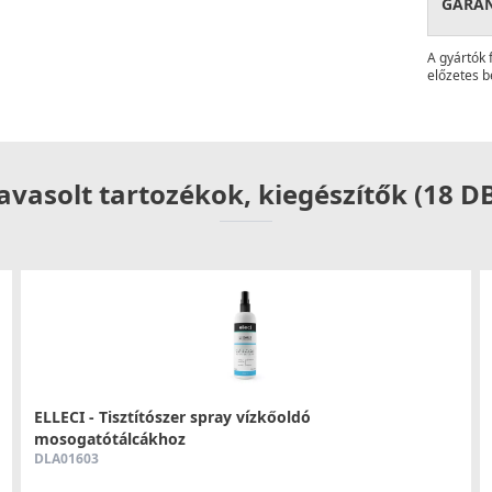
GARA
barát tervezés találkozása. Egykaros vezérlése
 a hosszú nyakú, forgatható kialakítás szabad
A gyártók 
dazoknak, akik a megbízhatóság és a könnyű
előzetes b
szesítik.
szú távra szóló befektetés, amely ötvözi a
ája kényelmét és megjelenését új szintre, és
avasolt tartozékok, kiegészítők (18 D
és megbízhatóságot.
meg a modern konyhai komfort új dimenzióját!
ELLECI - Tisztítószer spray vízkőoldó
mosogatótálcákhoz
DLA01603