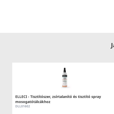
Az ELLECI Trail Plus a korszerű megoldások és a felhasználó
gyors és pontos vízhőfok-beállítást tesz lehetővé, miközben
mozgásteret biztosít. Ez a csaptelep ideális választás min
használat mellett a modern, letisztult dizájnt is előnyben ré
Tegye konyháját még kényelmesebbé
Az
ELLECI Trail Plus Granitek G40 Fekete csaptelep
egy hos
minőséget, a funkcionalitást és az eleganciát. Emelje konyh
J
élvezze a mindennapi feladatok során nyújtott kényelmet 
Válassza az ELLECI prémium csaptelepét, és tapasztalja 
ELLECI - Tisztítószer, zsírtalanító és tisztító spray
mosogatótálcákhoz
DLL01602