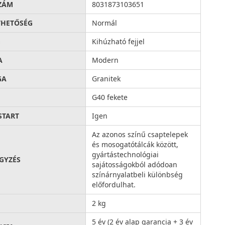
ZÁM
8031873103651
THETŐSÉG
Normál
G
Kihúzható fejjel
A
Modern
GA
Granitek
G40 fekete
START
Igen
Az azonos színű csaptelepek
és mosogatótálcák között,
gyártástechnológiai
GYZÉS
sajátosságokból adódoan
színárnyalatbeli különbség
előfordulhat.
2 kg
5 év (2 év alap garancia + 3 év