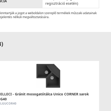
NCIA
regisztráció esetén)
fenntartják a jogot a weboldalon szereplő termékek műszaki adatainak
ejelentés nélküli megváltoztatására.
B)
ELLECI - Gránit mosogatótálca Unico CORNER sarok
G40
LGUCOR40