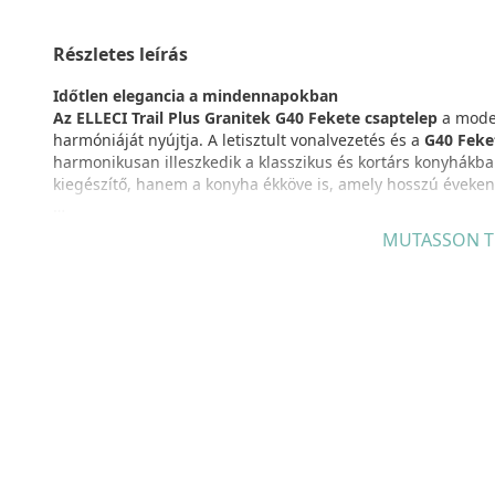
Részletes leírás
Időtlen elegancia a mindennapokban
Az ELLECI Trail Plus Granitek G40 Fekete csaptelep
a moder
harmóniáját nyújtja. A letisztult vonalvezetés és a
G40 Feke
harmonikusan illeszkedik a klasszikus és kortárs konyhákb
kiegészítő, hanem a konyha ékköve is, amely hosszú éveke
Praktikus megoldások a mindennapi kényelemért
MUTASSON T
A csaptelep kihúzható feje rendkívüli rugalmasságot biztosí
vagy a mosogatómedence egyszerű tisztításáról. A
360°-ban
könnyed kezelhetőséget szolgálja, így minden mozdulat egys
átgondolt részletek valódi kényelmet nyújtanak a mindenna
Tartósság és megbízhatóság
Az
ellenálló Granitek anyag
nemcsak elegáns megjelenést k
szépségét. Karcállósága és kiváló strapabírása révén ez a c
ugyanolyan kifogástalanul működjön, mint az első napon. 
regisztráció esetén) pedig biztosítja, hogy a minőséget vál
Modern technológia, kényelmes használat