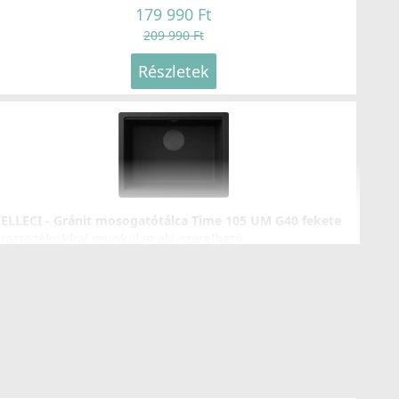
179 990 Ft
209 990 Ft
Részletek
ELLECI - Gránit mosogatótálca Time 105 UM G40 fekete
tartozékokkal munkalap alá szerelhető
LG210540BSOBKM
89 990 Ft
Részletek