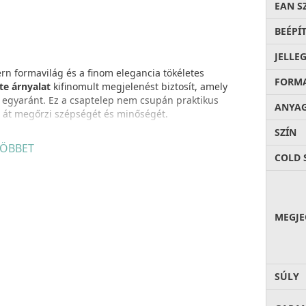
EAN S
BEÉPÍ
JELLE
n formavilág és a finom elegancia tökéletes
FORM
te árnyalat
kifinomult megjelenést biztosít, amely
a egyaránt. Ez a csaptelep nem csupán praktikus
ANYA
n át megőrzi szépségét és minőségét.
SZÍN
ÖBBET
t, legyen szó mosogatásról, edények feltöltéséről
COLD 
 forgatható kifolyó és a 0–90°-os karvezérlés
a
zerűvé és természetessé válik. Ezek az apró, de jól
pi használat során.
MEGJE
ölcsönöz, hanem hosszú távon is megőrzi eredeti
saptelep úgy lett tervezve, hogy évek múltán is
Az
5 év garancia
(2 év alapgarancia + 3 év
SÚLY
asztva nyugodtan tervezhet hosszú távra.