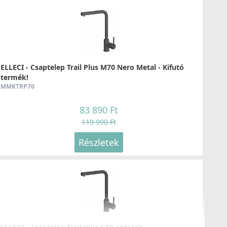
ELLECI - Gránit mosogatótálca Quadra 350 UM G40
munkalap alá szerelhető
ELLECI - Csaptelep Trail Plus M70 Nero Metal - Kifutó
LGQ35040BSO
termék!
MMKTRP70
149 990 Ft
83 890 Ft
Részletek
119 990 Ft
Részletek
ELLECI - Gránit mosogatótálca Easy 290 G40
LGY29040