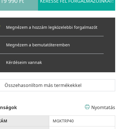
19 990 Ft
KERESSE FEL FORGALMAZÓINKAT!
Megnézem a hozzám legközelebbi forgalmazót
Megnézem a bemutatóteremben
Kérdéseim vannak
Összehasonlítom más termékekkel
onságok
Nyomtatás
ZÁM
MGKTRP40