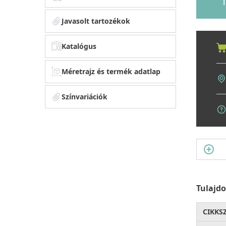
1
Javasolt tartozékok
Katalógus
Méretrajz és termék adatlap
Színvariációk
Tulajd
CIKKS