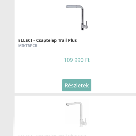
ELLECI - Gránit mosogatótálca Master 350 G40
LGM35040
ELLECI - Csaptelep Trail Plus
MIKTRPCR
94 990 Ft
109 990 Ft
Részletek
Részletek
ELLECI - Gránit mosogatótálca Ego ROUND G40
LGEROU40