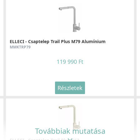
ELLECI - Gránit mosogatótálca Quadra 350 G40
LGQ35040
ELLECI - Csaptelep Trail Plus M79 Alumínium
MMKTRP79
126 990 Ft
119 990 Ft
Részletek
Részletek
ELLECI - Gránit mosogatótálca Easy 135 G40
LGY13540
Továbbiak mutatása