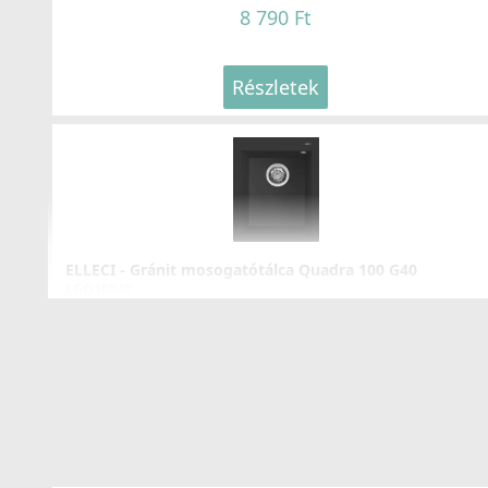
8 790 Ft
Részletek
ELLECI - Gránit mosogatótálca Quadra 100 G40
LGQ10040
85 990 Ft
Részletek