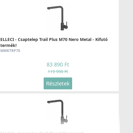
ELLECI - Mosogatótálca Unico 125 K95
LKU12595
109 990 Ft
ELLECI - Csaptelep Trail Plus M70 Nero Metal - Kifutó
termék!
Részletek
MMKTRP70
83 890 Ft
119 990 Ft
Részletek
ELLECI - Mosogatótálca Best 480 K95
LKB48095
159 990 Ft
Részletek