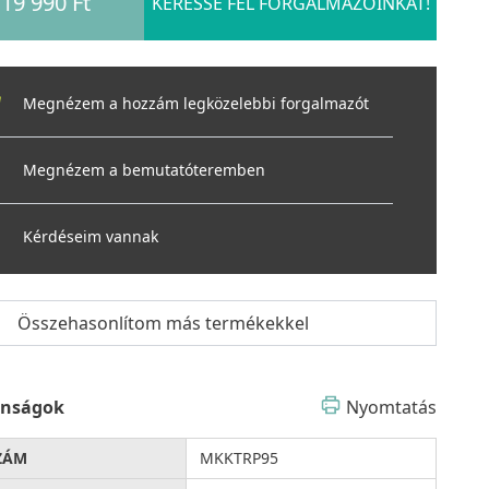
19 990 Ft
KERESSE FEL FORGALMAZÓINKAT!
Megnézem a hozzám legközelebbi forgalmazót
Megnézem a bemutatóteremben
Kérdéseim vannak
Összehasonlítom más termékekkel
onságok
Nyomtatás
ZÁM
MKKTRP95