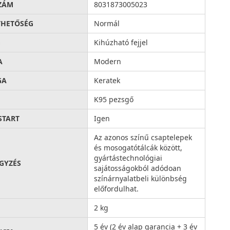
ZÁM
8031873005023
THETŐSÉG
Normál
G
Kihúzható fejjel
A
Modern
GA
Keratek
K95 pezsgő
START
Igen
Az azonos színű csaptelepek
és mosogatótálcák között,
gyártástechnológiai
GYZÉS
sajátosságokból adódoan
színárnyalatbeli különbség
előfordulhat.
2 kg
5 év (2 év alap garancia + 3 év