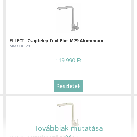
ELLECI - Mosogatótálca Best 450 K95
LKB45095
155 990 Ft
ELLECI - Csaptelep Trail Plus M79 Alumínium
MMKTRP79
Részletek
119 990 Ft
Részletek
ELLECI - Mosogatótálca Unico 305 K95
LKU30595
129 990 Ft
Továbbiak mutatása
Részletek