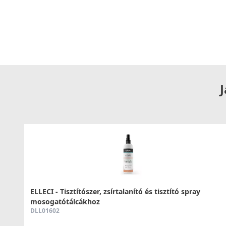
Az ELLECI Trail Plus a korszerű megoldások és a felhasználó
gyors és pontos vízhőfok-beállítást tesz lehetővé, miközben
mozgásteret biztosít. Ez a csaptelep ideális választás min
használat mellett a modern, letisztult dizájnt is előnyben ré
Tegye konyháját még kényelmesebbé
Az
ELLECI Trail Plus Keratek K95 Pezsgőc saptelep
egy hoss
minőséget, a funkcionalitást és az eleganciát. Emelje konyh
J
élvezze a mindennapi feladatok során nyújtott kényelmet 
ELLECI - Tisztítószer, zsírtalanító és tisztító spray
mosogatótálcákhoz
DLL01602