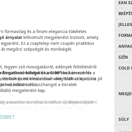
EAN S
BEÉPÍ
JELLE
 formavilág és a finom elegancia tökéletes
FORM
gő árnyalat
kifinomult megjelenést biztosít, amely
a egyaránt. Ez a csaptelep nem csupán praktikus
ANYA
n át megőrzi szépségét és minőségét.
SZÍN
t, legyen szó mosogatásról, edények feltöltéséről
COLD 
 válasszon a mosogató karakteréhez és
 forgatható kifolyó és a 0–90°-os karvezérlés
a
zerűvé és természetessé válik. Ezek az apró, de jól
t. Webshopunk kínálatában megtalálhatók azok a
pi használat során.
tenek kifinomult összhangot a Keratek
őtálló megjelenést kap.
MEGJE
meg a modern konyhai komfort új dimenzióját!
lcsönöz, hanem hosszú távon is megőrzi eredeti
saptelep úgy lett tervezve, hogy évek múltán is
Az
5 év garancia
(2 év alapgarancia + 3 év
ÖBBET
SÚLY
asztva nyugodtan tervezhet hosszú távra.