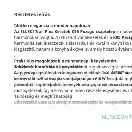
Részletes leírás
Időtlen elegancia a mindennapokban
Az ELLECI Trail Plus Keratek K95 Pezsgő csaptelep
a modern
harmóniáját nyújtja. A letisztult vonalvezetés és a
K95 Pezs
harmonikusan illeszkedik a klasszikus és kortárs konyhákb
kiegészítő, hanem a konyha ékköve is, amely hosszú éveke
Praktikus megoldások a mindennapi kényelemért
A csaptelep kihúzható feje rendkívüli rugalmasságot biztosí
Tökéletes harmónia a konyhában
vagy a mosogatómedence egyszerű tisztításáról. A
Az egységes és elegáns konyhai megjelenés kialakításához
360°-ban
könnyed kezelhetőséget szolgálja, így minden mozdulat egys
színvilágához harmonikusan kapcsolódó ELLECI csaptelepe
átgondolt részletek valódi kényelmet nyújtanak a mindenna
prémium csaptelepek is, amelyek azonos árnyalatban terem
mosogatókkal, így a konyha minden részlete egységes és id
Tartósság és megbízhatóság
Az
Válassza az ELLECI prémium csaptelepét, és tapasztalja 
ellenálló Keratek anyag
nemcsak elegáns megjelenést kö
szépségét. Karcállósága és kiváló strapabírása révén ez a c
ugyanolyan kifogástalanul működjön, mint az első napon. 
MUTASSON T
regisztráció esetén) pedig biztosítja, hogy a minőséget vál
Modern technológia, kényelmes használat