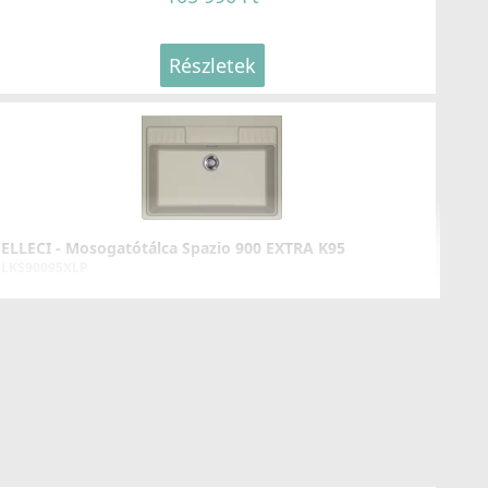
Részletek
ELLECI - Mosogatótálca Spazio 900 EXTRA K95
LKS90095XLP
269 990 Ft
Részletek