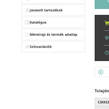
1
Javasolt tartozékok
Katalógus
Méretrajz és termék adatlap
Színvariációk
Tulajd
CIKKS