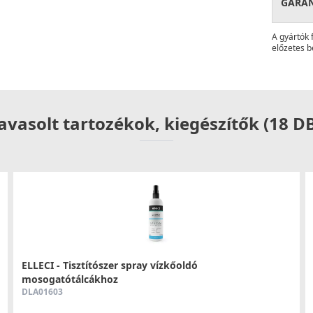
GARA
barát tervezés találkozása. Egykaros vezérlése
 a hosszú nyakú, forgatható kialakítás szabad
A gyártók 
dazoknak, akik a megbízhatóság és a könnyű
előzetes b
szesítik.
zú távra szóló befektetés, amely ötvözi a
ája kényelmét és megjelenését új szintre, és
avasolt tartozékok, kiegészítők (18 D
és megbízhatóságot.
ELLECI - Tisztítószer spray vízkőoldó
mosogatótálcákhoz
DLA01603