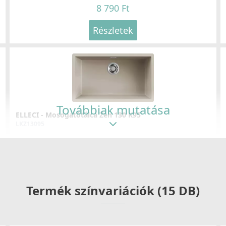
8 790 Ft
Részletek
Továbbiak mutatása
ELLECI - Mosogatótálca Zen 130 K95
LKZ13095
139 990 Ft
Részletek
Termék színvariációk (15 DB)