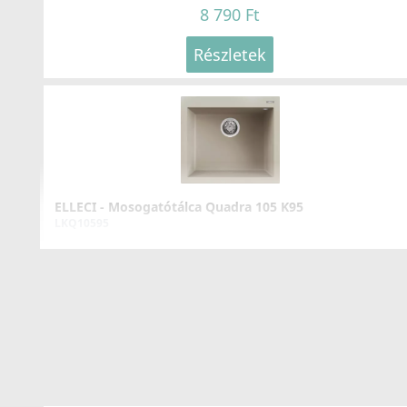
8 790 Ft
Részletek
ELLECI - Mosogatótálca Quadra 105 K95
LKQ10595
109 990 Ft
Részletek