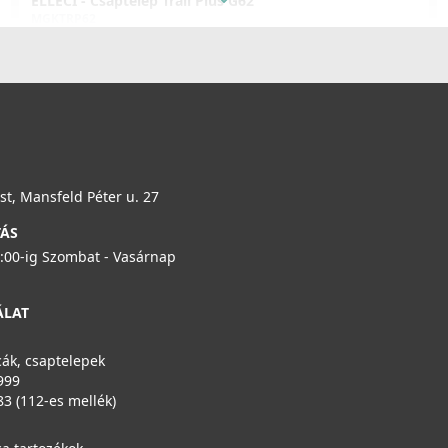
ELLECI - Csaptelep Trail Plus G62
MGKTRP62
119 990 Ft
Részletek
ELLECI - Mosogatótálca Best 500 K95
LKB50095
t, Mansfeld Péter u. 27
179 990 Ft
TÁS
6:00-ig Szombat - Vasárnap
Részletek
ELLECI - Csaptelep Trail Plus G48
MGKTRP48
ÁLAT
119 990 Ft
ák, csaptelepek
999
Részletek
83 (112-es mellék)
ELLECI - Mosogatótálca Best 104 Workstation K95