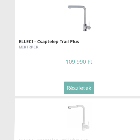
ELLECI - Mosogatótálca Quadra 350 K95
LKQ35095
147 990 Ft
ELLECI - Csaptelep Trail Plus
MIKTRPCR
Részletek
109 990 Ft
Részletek
ELLECI - Mosogatótálca Unico 310 K95
LKU31095
129 990 Ft
Részletek