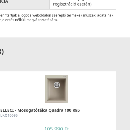
NCIA
regisztráció esetén)
fenntartják a jogot a weboldalon szereplő termékek műszaki adatainak
ejelentés nélküli megváltoztatására.
B)
ELLECI - Mosogatótálca Quadra 100 K95
LKQ10095
105 990 Ft