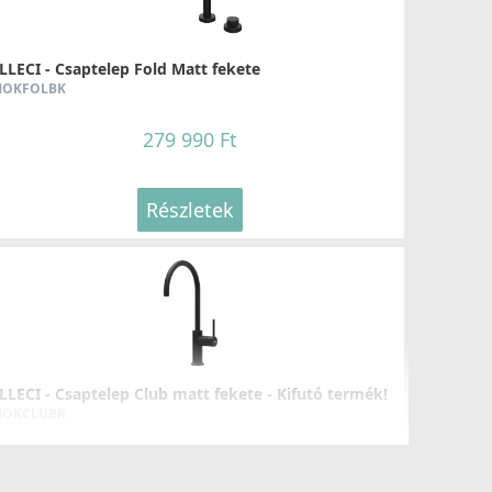
LLECI - Csaptelep Fold Matt fekete
OKFOLBK
279 990 Ft
Részletek
LLECI - Csaptelep Club matt fekete - Kifutó termék!
OKCLUBK
99 890 Ft
139 990 Ft