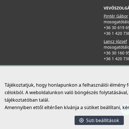
ELLECI - FLOW szűrő és túlfolyó egymedencés
VEVŐSZOLG
mosogatókhoz - fekete
KITWPT-FB-1VTELL-BK
Pintér Gábor
mosogatótálc
11 990 Ft
+36 30 619 6
+36 1 420 73
Részletek
ELLECI - Csaptelep Flamingo Pure - Matt fekete
Lancz József
MOKFLMBK
mosogatótálc
+36 30 160 9
165 990 Ft
+36 1 420 73
Részletek
Tájékoztatjuk, hogy honlapunkon a felhasználói élmény 
ELLECI - FLOW szűrő és túlfolyó egymedencés
célokból. A weboldalunkon való böngészés folytatásával, é
mosogatókhoz inox
tájékoztatóban talál.
KITWPT-FB-1VTELL-IN
Amennyiben ettől eltérően kívánja a sütiket beállítani, ké
8 590 Ft
Süti beállítások
Részletek
ELLECI - Csaptelep Carol Pure - Matt fekete + K82