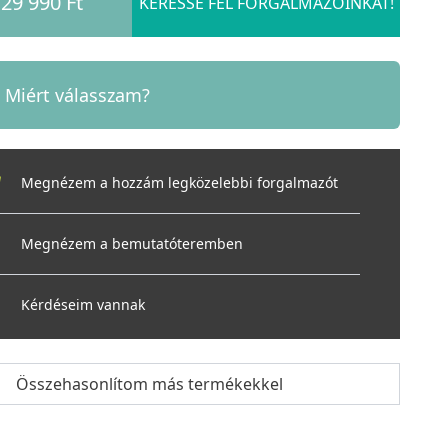
29 990 Ft
KERESSE FEL FORGALMAZÓINKAT!
Miért válasszam?
Megnézem a hozzám legközelebbi forgalmazót
Megnézem a bemutatóteremben
Kérdéseim vannak
Összehasonlítom más termékekkel