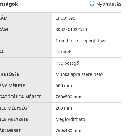
onságok
Nyomtatás
ZÁM
LKU31095
ZÁM
8032861022534
G
1 medence csepegtetővel
GA
Keratek
K95 pezsgő
THETŐSÉG
Munkalapra szerelhető
ÉNY MÉRETE
600 mm
ATÓTÁLCA MÉRETE
780x500 mm
CE MÉLYSÉG
200 mm
CE HELYZETE
Megfordítható
ÁSI MÉRET
760x480 mm