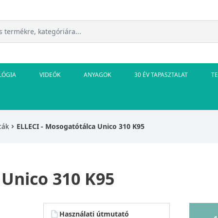
LÓGIA
VIDEÓK
ANYAGOK
30 ÉV TAPASZTALAT
T
cák
ELLECI - Mosogatótálca Unico 310 K95
 Unico 310 K95
Használati útmutató