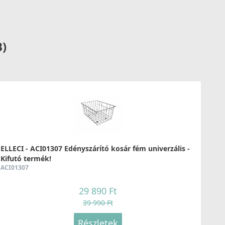
Részletek
B)
LLECI - Csaptelep Trail K95
KKTRA95
89 990 Ft
ELLECI - ACI01307 Edényszárító kosár fém univerzális -
Részletek
Kifutó termék!
ACI01307
29 890 Ft
39 990 Ft
Részletek