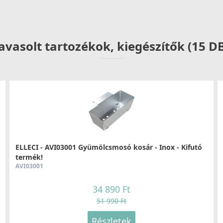
Részletek
avasolt tartozékok, kiegészítők (15 D
ELLECI - Csaptelep Cloud K95
E
MKKCLO95
M
99 990 Ft
ELLECI - AVI03001 Gyümölcsmosó kosár - Inox - Kifutó
Részletek
termék!
AVI03001
34 890 Ft
51 990 Ft
Részletek