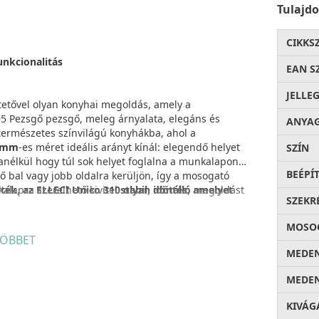
Tulajd
CIKKS
unkcionalitás
EAN S
JELLE
etővel olyan konyhai megoldás, amely a
95 Pezsgő pezsgő, meleg árnyalata, elegáns és
ANYA
 természetes színvilágú konyhákba, ahol a
 mm
-es méret ideális arányt kínál: elegendő helyet
SZÍN
anélkül hogy túl sok helyet foglalna a munkalapon.
BEÉPÍ
tő bal vagy jobb oldalra kerüljön, így a mosogató
lapra szerelhető kivitel
ték, az ELLECI Unico 310 olyan döntés, amelyet
stabil, időtálló
megoldást
SZEKR
MOSOG
ÖBBET
mely az olasz gyártó egyik legkorszerűbb
MEDEN
énységet biztosít, így ellenáll a mindennapi
kknak. A felület
100%-ban vízlepergető
és
foltálló
,
MEDEN
olt megjelenés alapvető elvárás. A sima, zárt
títható
, és hosszú időn át megőrzi eredeti színét
KIVÁG
az anyag
biztonságosan érintkezhet