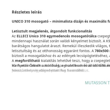
Részletes leírás
UNICO 310 mosogató – minimalista dizájn és maximális f
Letisztult megjelenés, átgondolt funkcionalitás
Az
ELLECI Unico 310 egymedencés mosogatótálca
csepegt
mindennapi használat során valódi kényelmet biztosít. A K
barátságos hangulatot áraszt. Remekül illeszkedik világos,
letisztultság és az otthonosság egyaránt fontos. A
780x500
biztosít a mosogatáshoz és az edények lecsöpögtetéséhez, 
A
megfordítható
kialakítás lehetővé teszi, hogy a csepegte
könnyedén alkalmazkodik a konyha elrendezéséhez. A munka
Ha fontos Önnek a minőség, a praktikum és az időtálló ér
jelent, amely egyszerre praktikus és esztétikus.
hosszú távon is elégedetten fog használni.
Keratek – Tartósság, amely hosszú éveken át megmarad
MUTASSON T
Az ELLECI Unico 310 mosogató
Keratek
anyagból készült, a
fejlesztése. Ultrakompakt szerkezete rendkívüli felületi kem
használat során fellépő ütődéseknek, karcolásoknak és hőso
ami különösen fontos a konyhában, ahol a tisztaság és az áp
pórusszerkezetnek köszönhetően a
mosogató könnyen tisz
és esztétikai értékét. Az
NSF tanúsítvány
garantálja, hogy 