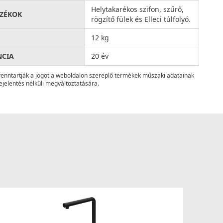
Helytakarékos szifon, szűrő,
ZÉKOK
rögzítő fülek és Elleci túlfolyó.
12 kg
NCIA
20 év
fenntartják a jogot a weboldalon szereplő termékek műszaki adatainak
ejelentés nélküli megváltoztatására.