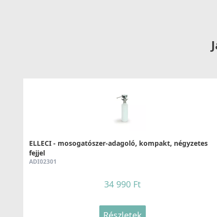
Részletek
J
ELLECI - Csaptelep Stream Plus K95
MKKSTP95
119 990 Ft
ELLECI - mosogatószer-adagoló, kompakt, négyzetes
Részletek
fejjel
ADI02301
34 990 Ft
Részletek