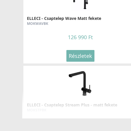
tér sokkal jobban kihasználható
. Ez lehetőséget ad szelekt
berendezés, esetleg más konyhai eszköz elhelyezésére is. A
kisebb konyhákban, ahol minden centiméter számít. Ez a
ELLECI - Csaptelep Wave Matt fekete
távon rendezettebb és átgondoltabb konyhai környezetet t
MOKWAVBK
Olasz minőség, amelyre 20 év garancia jár
126 990 Ft
Az ELLECI olasz gyártó a mosogatótálcák tervezésénél
kieme
megbízhatóságra
. Ennek bizonyítéka, hogy az Unico 310 m
biztonságot jelent a vásárlók számára. A csomag minden sz
Részletek
rögzítő füleket, helytakarékos szifont és túlfolyót –, így a 
problémamentes. Ez a mosogató nem csupán egy konyhai es
kényelmébe és értékébe.
Az ELLECI Unico 310 egymedencés mosogató csepegtetővel 
biztonság és a prémium minőség iránti igényre ad megnyug
kialakítása és hosszú garanciája biztosítja, hogy éveken á
esztétikailag is emeli annak színvonalát.
ELLECI - Csaptelep Stream Plus - matt fekete
MOKSTPBK
137 990 Ft