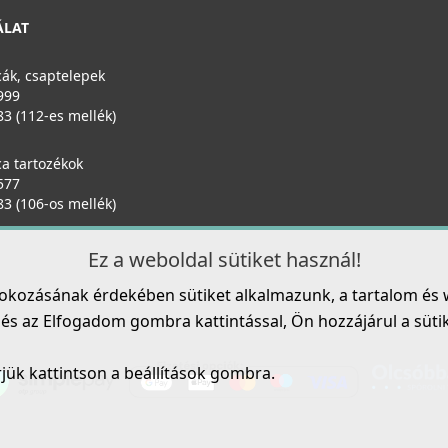
ELLECI - FLOW OPEN UP (nyomógombos) automata
ÁLAT
dugókiemelő egymedencés mosogatókhoz - inox
KITASP-FB-1VTELL-IN
ák, csaptelepek
14 990 Ft
999
83 (112-es mellék)
Részletek
ELLECI - Csaptelep Carol Pure - Matt fekete
E
MOKCARBK
K
a tartozékok
M
577
165 990 Ft
83 (106-os mellék)
Ez a weboldal sütiket használ!
Részletek
fokozásának érdekében sütiket alkalmazunk, a tartalom és 
ELLECI - Tisztítószer, zsírtalanító és tisztító spray
s az Elfogadom gombra kattintással, Ön hozzájárul a sütik h
mosogatótálcákhoz
DLL01602
rjük kattintson a beállítások gombra.
8 790 Ft
Részletek
ELLECI - Csaptelep Flamingo Pure - Matt fekete +
E