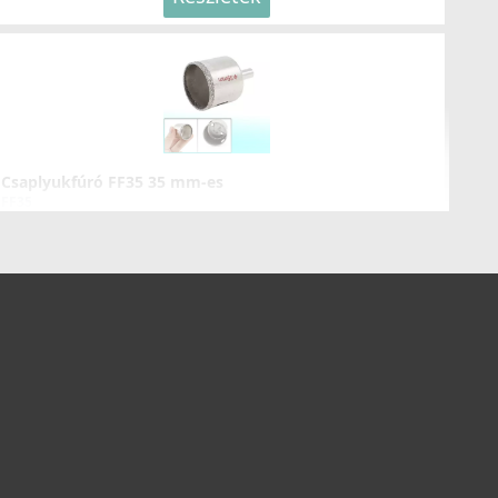
LLECI - Zuhanyfej Show fekete
OKSHOBK
93 990 Ft
Részletek
Csaplyukfúró FF35 35 mm-es
FF35
5 990 Ft
Részletek
LLECI - Csaptelep Cross Pure - Matt fekete
OKCROBK
126 990 Ft
Részletek