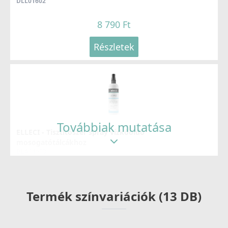
DLL01602
8 790 Ft
Részletek
Továbbiak mutatása
ELLECI - Tisztítószer spray vízkőoldó
mosogatótálcákhoz
DLA01603
8 790 Ft
Termék színvariációk (13 DB)
Részletek