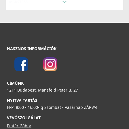
109 990 Ft
MGKSTP68
Részletek
119 990 Ft
125 990 Ft
Részletek
HASZNOS INFORMÁCIÓK
ELLECI - Mosogatótálca Zen 130 K95
LKZ13095
139 990 Ft
ELLECI - Csaptelep Stream Plus G48
CÍMÜNK
MGKSTP48
1211 Budapest, Mansfeld Péter u. 27
Részletek
119 990 Ft
NYITVA TARTÁS
H-P: 8:00 - 16:00-ig Szombat - Vasárnap ZÁRVA!
125 990 Ft
VEVŐSZOLGÁLAT
Részletek
Pintér Gábor