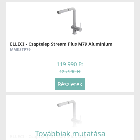
ELLECI - Mosogatótálca Quadra 100 K95
LKQ10095
ELLECI - Csaptelep Stream Plus M79 Alumínium
MMKSTP79
105 990 Ft
119 990 Ft
Részletek
125 990 Ft
Részletek
ELLECI - Mosogatótálca Quadra 105 K95
LKQ10595
Továbbiak mutatása
ELLECI - Csaptelep Stream Plus G68