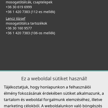
mosogatótálcák, csaptelepek
+36 30 619 6999
ELLECI - Mosogatótálca Spazio 900 EXTRA K95
+36 1 420 7383 (112-es mellék)
LKS90095XLP
Lancz József
mosogatótálca tartozékok
269 990 Ft
+36 30 160 9577
ELLECI - Csaptelep Stream Plus G40
+36 1 420 7383 (106-os mellék)
Részletek
MGKSTP40
119 990 Ft
125 990 Ft
Részletek
ELLECI - Mosogatótálca Quadra 350 K95
Ez a weboldal sütiket használ!
LKQ35095
Tájékoztatjuk, hogy honlapunkon a felhasználói
147 990 Ft
élmény fokozásának érdekében sütiket alkalmazunk, a
tartalom és weboldal forgalmunk elemzéséhez, illetve
Részletek
ELLECI - Csaptelep Stream Plus G51
marketing célokból. A weboldalunkon való böngészés
MGKSTP51