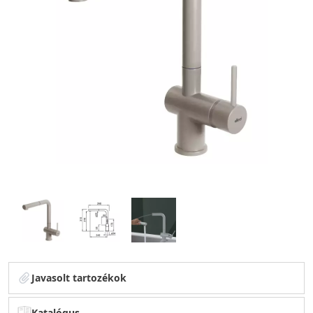
Javasolt tartozékok
Katalógus