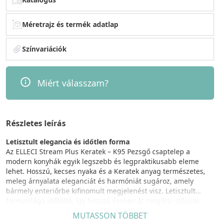
Méretrajz és termék adatlap
Színvariációk
Miért válasszam?
Részletes leírás
Letisztult elegancia és időtlen forma
Az ELLECI Stream Plus Keratek – K95 Pezsgő csaptelep a
modern konyhák egyik legszebb és legpraktikusabb eleme
lehet. Hosszú, kecses nyaka és a Keratek anyag természetes,
meleg árnyalata eleganciát és harmóniát sugároz, amely
bármely enteriőrbe kifinomult megjelenést visz. Letisztult
formavilága időtálló, így hosszú éveken át megőrzi stílusos
karakterét.
MUTASSON TÖBBET