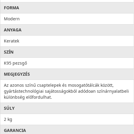
FORMA
Modern
ANYAGA
Keratek
SZÍN
K95 pezsgő
MEGJEGYZÉS
Az azonos színű csaptelepek és mosogatótálcák között,
gyártástechnológiai sajátosságokból adódoan színárnyalatbeli
különbség előfordulhat.
SÚLY
2 kg
GARANCIA