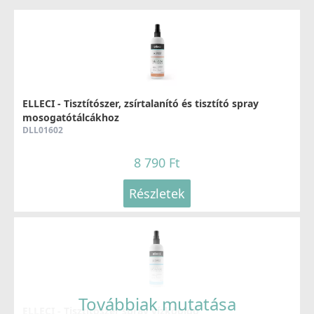
ELLECI - Tisztítószer, zsírtalanító és tisztító spray
mosogatótálcákhoz
DLL01602
8 790 Ft
Részletek
Továbbiak mutatása
ELLECI - Tisztítószer spray vízkőoldó