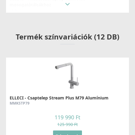
mosogatótálcákhoz
DLA01603
8 790 Ft
Termék színvariációk (12 DB)
Részletek
ELLECI - Gránit mosogatótálca Unico CORNER sarok
G78
ELLECI - Csaptelep Stream Plus M79 Alumínium
LGUCOR78
MMKSTP79
179 990 Ft
119 990 Ft
209 990 Ft
125 990 Ft
Részletek