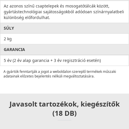
Az azonos színű csaptelepek és mosogatótálcák között,
gyártástechnológiai sajátosságokból adódoan színárnyalatbeli
különbség előfordulhat.
SÚLY
2 kg
GARANCIA
5 év (2 év alap garancia + 3 év regisztráció esetén)
A gyártók fenntartják a jogot a weboldalon szereplő termékek műszaki
adatainak előzetes bejelentés nélküli megváltoztatására.
Javasolt tartozékok, kiegészítők
(18 DB)