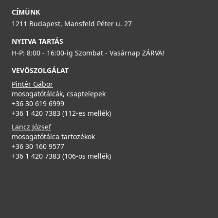
munkalap alá szerelhető
ELLECI - Csaptelep Stream Plus G48
CÍMÜNK
LG213078BSO
MGKSTP48
1211 Budapest, Mansfeld Péter u. 27
99 990 Ft
119 990 Ft
NYITVA TARTÁS
H-P: 8:00 - 16:00-ig Szombat - Vasárnap ZÁRVA!
125 990 Ft
Részletek
VEVŐSZOLGÁLAT
Részletek
Pintér Gábor
mosogatótálcák, csaptelepek
+36 30 619 6999
+36 1 420 7383 (112-es mellék)
Lancz József
mosogatótálca tartozékok
ELLECI - Gránit mosogatótálca Life 450 G78
+36 30 160 9577
LG245078
ELLECI - Csaptelep Stream Plus G40
+36 1 420 7383 (106-os mellék)
MGKSTP40
95 990 Ft
119 990 Ft
Részletek
125 990 Ft
Részletek