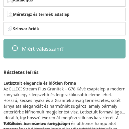
Méretrajz és termék adatlap
Színvariációk
Miért válasszam?
Részletes leírás
Letisztult elegancia és időtlen forma
Az ELLECI Stream Plus Granitek – G78 Kávé csaptelep a modern
konyhák egyik legszebb és legpraktikusabb eleme lehet.
Hosszú, kecses nyaka és a Granitek anyag természetes, sötét
árnyalata eleganciát és harmóniát sugároz, amely bármely
enteriőrbe kifinomult megjelenést visz. Letisztult formavilága
időtálló, így hosszú éveken át megőrzi stílusos karakterét. A
G78 Kávé természetes melegséget és otthonos hangulatot
Tökéletes harmónia a konyhában