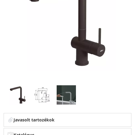
Javasolt tartozékok
Katalógus