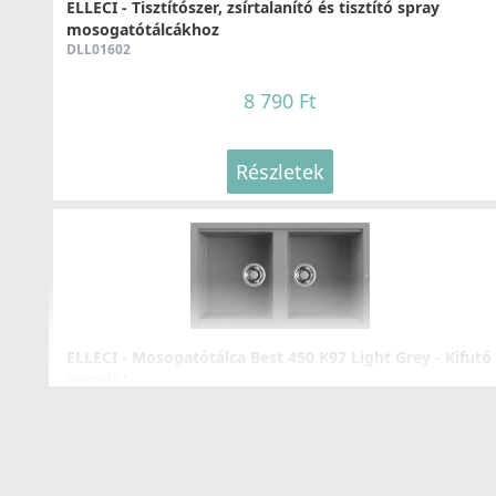
ELLECI - Tisztítószer, zsírtalanító és tisztító spray
mosogatótálcákhoz
DLL01602
8 790 Ft
Részletek
ELLECI - Mosogatótálca Best 450 K97 Light Grey - Kifutó
termék!
LKB45097
107 890 Ft
155 990 Ft