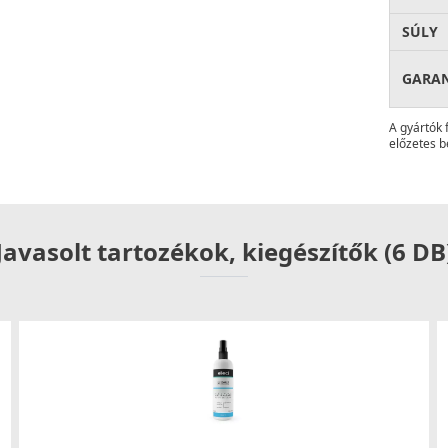
SÚLY
ia és a felhasználóbarát kialakítás ötvözete.
tóságot szolgálja, miközben megőrzi az elegáns
GARA
A gyártók 
előzetes b
lasztás mindazoknak, akik szeretnék ötvözni a
lus csaptelepet
, és élvezze a prémium minőség
Javasolt tartozékok, kiegészítők (6 DB