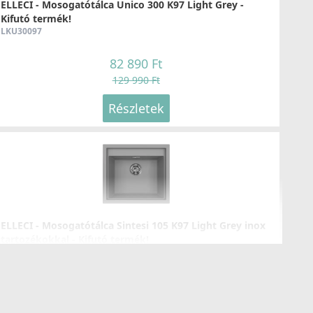
ELLECI - Mosogatótálca Unico 300 K97 Light Grey -
Kifutó termék!
LKU30097
82 890 Ft
129 990 Ft
Részletek
ELLECI - Mosogatótálca Sintesi 105 K97 Light Grey inox
tartozékokkal - Kifutó termék!
LKS10597
127 890 Ft
184 990 Ft