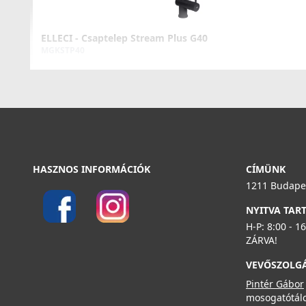
ELLECI - Csaptelep Stream Plus G40
MGKSTP40
119 990 Ft
125 990 Ft
Részletek
HASZNOS INFORMÁCIÓK
CÍMÜNK
1211 Budapes
NYITVA TAR
H-P: 8:00 - 1
ELLECI - Csaptelep Stream Plus G78
ZÁRVA!
MGKSTP78
VEVŐSZOLG
119 990 Ft
Pintér Gábor
mosogatótálc
125 990 Ft