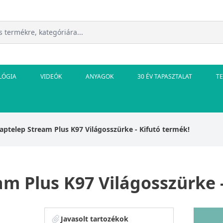
LÓGIA
VIDEÓK
ANYAGOK
30 ÉV TAPASZTALAT
T
saptelep Stream Plus K97 Világosszürke - Kifutó termék!
am Plus K97 Világosszürke 
Javasolt tartozékok