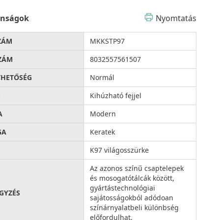
onságok
Nyomtatás
ZÁM
MKKSTP97
ZÁM
8032557561507
THETŐSÉG
Normál
G
Kihúzható fejjel
A
Modern
GA
Keratek
K97 világosszürke
Az azonos színű csaptelepek
és mosogatótálcák között,
gyártástechnológiai
GYZÉS
sajátosságokból adódoan
színárnyalatbeli különbség
előfordulhat.