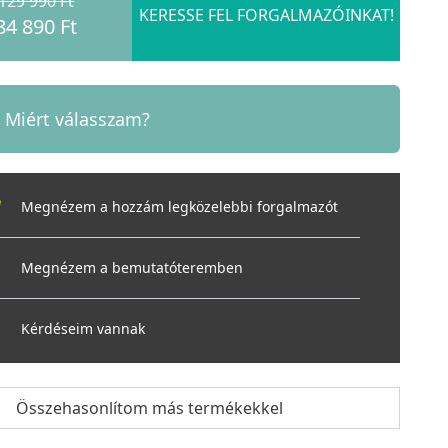
129 990 Ft
KERESSE FEL FORGALMAZÓINKAT!
84 890 Ft
Miért válasszam?
Megnézem a hozzám legközelebbi forgalmazót
Megnézem a bemutatóteremben
Kérdéseim vannak
Összehasonlítom más termékekkel