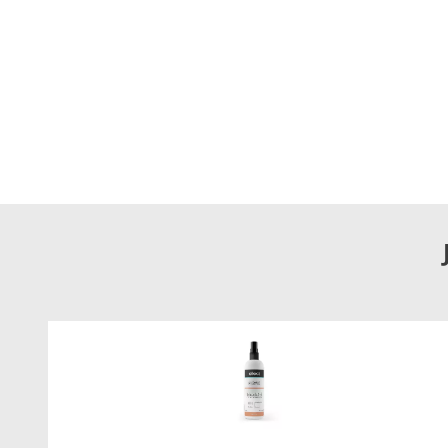
Modern technológia az otthoni komfortért
Az ELLECI Stream Plus csaptelep a korszerű konyhatechnológ
Minden részletében a kényelmet és a hosszú távú megbízha
megjelenést, amely méltó a legigényesebb konyhákhoz is.
Emelje konyhája színvonalát
Az ELLECI Stream Plus Keratek – K97 Light Grey tökéletes vá
stílust, a tartósságot és a praktikumot.
Válassza a Stream P
nyújtotta kényelmet minden egyes nap.