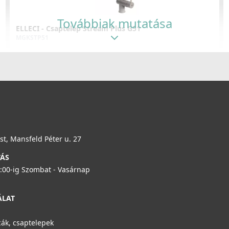
Továbbiak mutatása
ELLECI - Csaptelep Stream Plus G51
MGKSTP51
119 990 Ft
125 990 Ft
Részletek
t, Mansfeld Péter u. 27
TÁS
6:00-ig Szombat - Vasárnap
ELLECI - Csaptelep Stream Plus - matt fekete
MOKSTPBK
ÁLAT
137 990 Ft
ák, csaptelepek