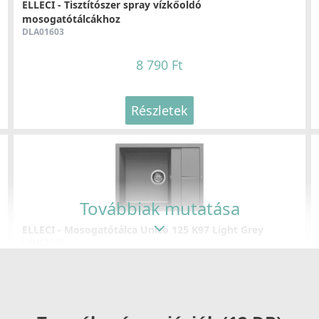
ELLECI - Tisztítószer spray vízkőoldó
mosogatótálcákhoz
DLA01603
8 790 Ft
Részletek
Továbbiak mutatása
ELLECI - Mosogatótálca Unico 125 K97 Light Grey
LKU12597
109 990 Ft