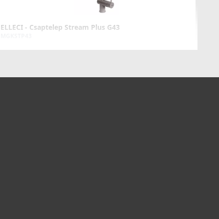
ELLECI - Csaptelep Stream Plus G43
MGKSTP43
119 990 Ft
125 990 Ft
Részletek
ELLECI - Csaptelep Stream Plus K95
MKKSTP95
119 990 Ft