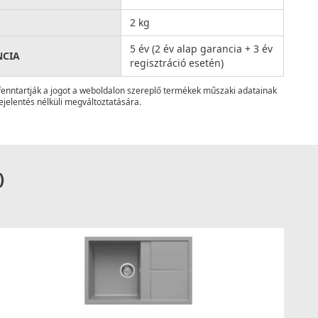
2 kg
5 év (2 év alap garancia + 3 év
NCIA
regisztráció esetén)
fenntartják a jogot a weboldalon szereplő termékek műszaki adatainak
ejelentés nélküli megváltoztatására.
)