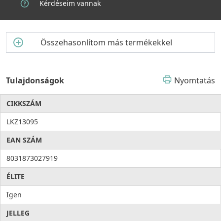
Kérdéseim vannak
Válassza az ELLECI Zen 130 egymedencés mosogatótálcát, és
élvezze a prémium minőséget, amely hosszú éveken át a
konyha megbízható és elegáns központi eleme marad.
Összehasonlítom más termékekkel
Tulajdonságok
Nyomtatás
CIKKSZÁM
LKZ13095
EAN SZÁM
8031873027919
ÉLITE
Igen
JELLEG