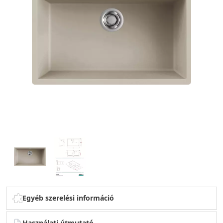
Egyéb szerelési információ
Használati útmutató