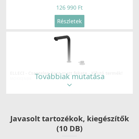
126 990 Ft
Részletek
ELLECI - Csaptelep Kent matt fekete - Kifutó termék!
Továbbiak mutatása
MOKKENBK
104 890 Ft
159 990 Ft
Részletek
Javasolt tartozékok, kiegészítők
(10 DB)