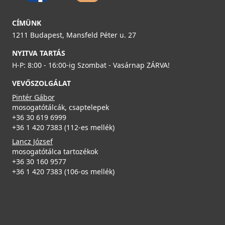
ELLECI - Mosogatótálca Zen 130 K99
mosogatókhoz - fekete
LKZ13099
KITWPT-F-1VSELL-BK
CÍMÜNK
139 990 Ft
1211 Budapest, Mansfeld Péter u. 27
35 990 Ft
NYITVA TARTÁS
Részletek
Részletek
H-P: 8:00 - 16:00-ig Szombat - Vasárnap ZÁRVA!
ELLECI - Csaptelep Cloud K95
MKKCLO95
VEVŐSZOLGÁLAT
Pintér Gábor
99 990 Ft
mosogatótálcák, csaptelepek
+36 30 619 6999
Részletek
+36 1 420 7383 (112-es mellék)
Lancz József
ELLECI - KF042100BK Gourmet szett 1/6 ZEN fekete -
mosogatótálca tartozékok
Kifutó termék!
+36 30 160 9577
KF042100BK
+36 1 420 7383 (106-os mellék)
49 890 Ft
69 990 Ft
ELLECI - Csaptelep Trail K95
Részletek
MKKTRA95