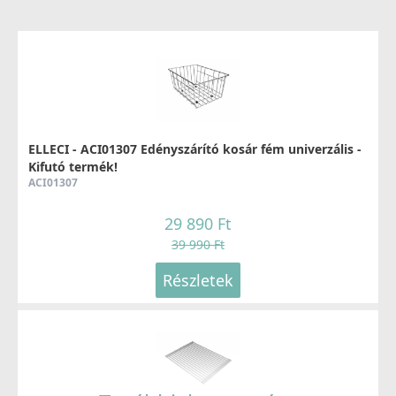
ELLECI - Csaptelep Fold Matt fekete
MOKFOLBK
279 990 Ft
ELLECI - ACI01307 Edényszárító kosár fém univerzális -
Kifutó termék!
Részletek
ACI01307
29 890 Ft
39 990 Ft
Részletek
ELLECI - Csaptelep Stream Plus - matt fekete
MOKSTPBK
137 990 Ft