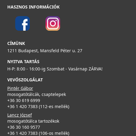
ELLECI - Csaptelep Eclipse - Fekete
HASZNOS INFORMÁCIÓK
MOKECLBK
219 990 Ft
Részletek
CÍMÜNK
ELLECI - Gyümölcsmosó kosár műanyag 418 Fekete
1211 Budapest, Mansfeld Péter u. 27
AVP035BK
NYITVA TARTÁS
19 990 Ft
H-P: 8:00 - 16:00-ig Szombat - Vasárnap ZÁRVA!
VEVŐSZOLGÁLAT
Részletek
ELLECI - Csaptelep Bahia - Fekete
Pintér Gábor
MOKBAHBK
mosogatótálcák, csaptelepek
+36 30 619 6999
+36 1 420 7383 (112-es mellék)
219 990 Ft
Lancz József
Részletek
mosogatótálca tartozékok
+36 30 160 9577
Csaplyukfúró FF35 35 mm-es
+36 1 420 7383 (106-os mellék)