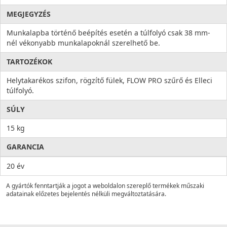
MEGJEGYZÉS
Munkalapba történő beépítés esetén a túlfolyó csak 38 mm-
nél vékonyabb munkalapoknál szerelhető be.
TARTOZÉKOK
Helytakarékos szifon, rögzítő fülek, FLOW PRO szűrő és Elleci
túlfolyó.
SÚLY
15 kg
GARANCIA
20 év
A gyártók fenntartják a jogot a weboldalon szereplő termékek műszaki
adatainak előzetes bejelentés nélküli megváltoztatására.