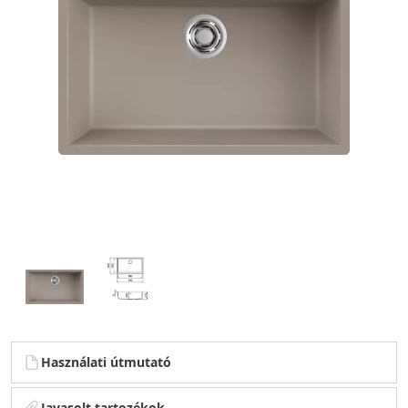
Használati útmutató
Javasolt tartozékok