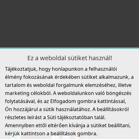
FF35
5 990 Ft
Részletek
ELLECI - Csaptelep Cross Pure - Matt fekete
MOKCROBK
126 990 Ft
Ez a weboldal sütiket használ!
Tájékoztatjuk, hogy honlapunkon a felhasználói
Részletek
élmény fokozásának érdekében sütiket alkalmazunk, a
ELLECI - FLOW-PRO szűrő és túlfolyó egymedencés
tartalom és weboldal forgalmunk elemzéséhez, illetve
mosogatókhoz - fekete
marketing célokból. A weboldalunkon való böngészés
KITWPT-F-1VSELL-BK
folytatásával, és az Elfogadom gombra kattintással,
35 990 Ft
Ön hozzájárul a sütik használatához. A beállításokról
részletes leírást a Süti tájékoztatóban talál.
Részletek
ELLECI - Csaptelep Flamingo Pure - Matt fekete
Amennyiben ettől eltérően kívánja a sütiket beállítani,
MOKFLMBK
kérjük kattintson a beállítások gombra.