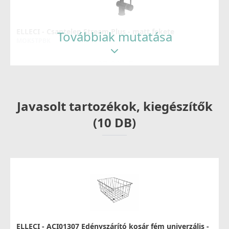
ELLECI - Csaptelep Stream Plus - matt fekete
Továbbiak mutatása
MOKSTPBK
137 990 Ft
Részletek
Javasolt tartozékok, kiegészítők
(10 DB)
ELLECI - Csaptelep Trail matt fekete
MOKTRABK
89 990 Ft
ELLECI - ACI01307 Edényszárító kosár fém univerzális -
Részletek