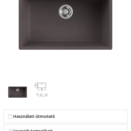
Használati útmutató
Javasolt tartozékok