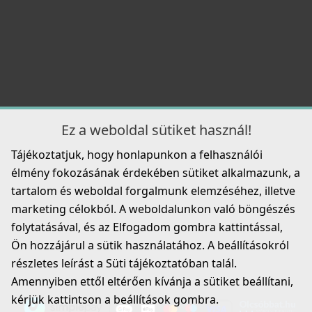
FF35
5 990 Ft
Részletek
ELLECI - Csaptelep Drive inox
MIKD01IN
Ez a weboldal sütiket használ!
49 990 Ft
Tájékoztatjuk, hogy honlapunkon a felhasználói
Részletek
élmény fokozásának érdekében sütiket alkalmazunk, a
ELLECI - FLOW-PRO szűrő és túlfolyó egymedencés
tartalom és weboldal forgalmunk elemzéséhez, illetve
mosogatókhoz - fekete
marketing célokból. A weboldalunkon való böngészés
KITWPT-F-1VSELL-BK
folytatásával, és az Elfogadom gombra kattintással,
35 990 Ft
Ön hozzájárul a sütik használatához. A beállításokról
részletes leírást a Süti tájékoztatóban talál.
Részletek
Amennyiben ettől eltérően kívánja a sütiket beállítani,
ELLECI - Csaptelep Ixora inox
kérjük kattintson a beállítások gombra.
MIKX01IN