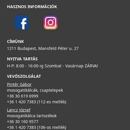
ELLECI - Csaptelep Indo Cromato inox - Kifutó termék!
HASZNOS INFORMÁCIÓK
MIKINDCR
59 890 Ft
119 990 Ft
Részletek
CÍMÜNK
ELLECI - Gyümölcsmosó kosár műanyag 418 Fekete
1211 Budapest, Mansfeld Péter u. 27
AVP035BK
NYITVA TARTÁS
19 990 Ft
H-P: 8:00 - 16:00-ig Szombat - Vasárnap ZÁRVA!
VEVŐSZOLGÁLAT
Részletek
Pintér Gábor
ELLECI - Csaptelep Trail arany
mosogatótálcák, csaptelepek
MOKTRAGD
+36 30 619 6999
+36 1 420 7383 (112-es mellék)
126 990 Ft
Lancz József
mosogatótálca tartozékok
Részletek
+36 30 160 9577
Csaplyukfúró FF35 35 mm-es
+36 1 420 7383 (106-os mellék)