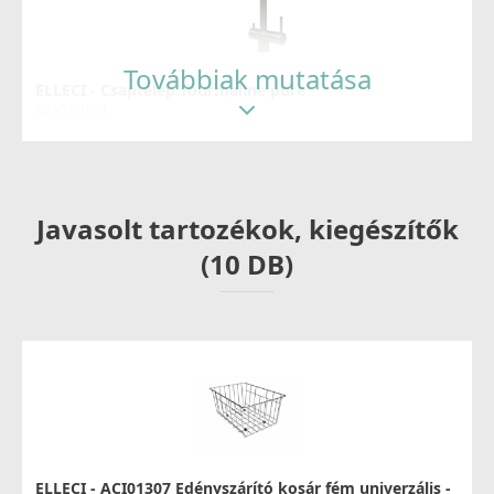
Továbbiak mutatása
ELLECI - Csaptelep Tourmaline pure
MIKTOUIN
99 990 Ft
Részletek
Javasolt tartozékok, kiegészítők
(10 DB)
ELLECI - Csaptelep Adige
MIKADIIN
79 990 Ft
ELLECI - ACI01307 Edényszárító kosár fém univerzális -