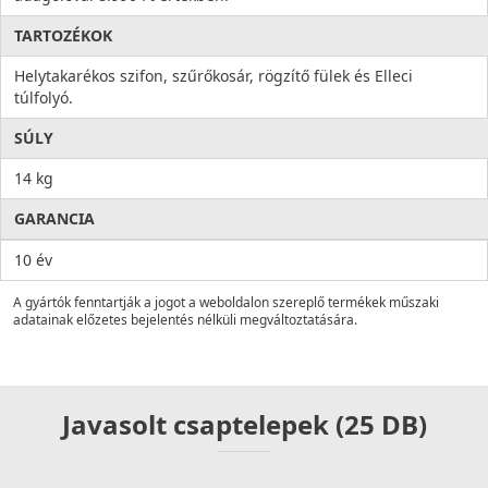
TARTOZÉKOK
Helytakarékos szifon, szűrőkosár, rögzítő fülek és Elleci
túlfolyó.
SÚLY
14 kg
GARANCIA
10 év
A gyártók fenntartják a jogot a weboldalon szereplő termékek műszaki
adatainak előzetes bejelentés nélküli megváltoztatására.
Javasolt csaptelepek (25 DB)