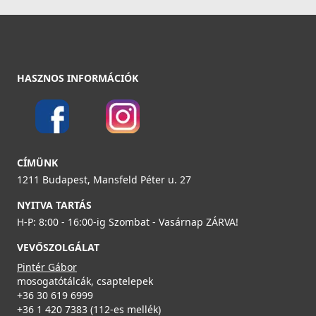
Részletek
3 990 Ft
Részletek
ELLECI - Csaptelep Neva G40
MGKNEV40
HASZNOS INFORMÁCIÓK
119 990 Ft
Részletek
ELLECI - Gránit mosogatótálca Ego 480 M79 Alumínium
LME48079
CÍMÜNK
ELLECI - ACI01307 Edényszárító kosár fém univerzális -
134 990 Ft
Kifutó termék!
1211 Budapest, Mansfeld Péter u. 27
ACI01307
NYITVA TARTÁS
Részletek
H-P: 8:00 - 16:00-ig Szombat - Vasárnap ZÁRVA!
29 890 Ft
39 990 Ft
ELLECI - Csaptelep Trail G40
VEVŐSZOLGÁLAT
MGKTRA40
Pintér Gábor
Részletek
mosogatótálcák, csaptelepek
89 990 Ft
+36 30 619 6999
+36 1 420 7383 (112-es mellék)