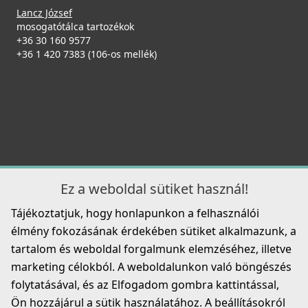
Részletek
ELLECI - Gránit mosogatótálca Ego 480 M73 Titanium -
Lancz József
Kifutó termék!
mosogatótálca tartozékok
LME48073
+36 30 160 9577
+36 1 420 7383 (106-os mellék)
99 890 Ft
Mosogatószer-adagoló Ø35 Inox
2A55-3-34
134 990 Ft
Részletek
8 990 Ft
ELLECI - Csaptelep Stream Plus G40
MGKSTP40
Részletek
119 990 Ft
125 990 Ft
Ez a weboldal sütiket használ!
Részletek
Tájékoztatjuk, hogy honlapunkon a felhasználói
ELLECI - Gránit mosogatótálca Ego 480 G68
élmény fokozásának érdekében sütiket alkalmazunk, a
LGE48068
tartalom és weboldal forgalmunk elemzéséhez, illetve
Elleci ATH010QU Vágódeszka csúsztatható HPL -
marketing célokból. A weboldalunkon való böngészés
134 990 Ft
Quercia tölgy
folytatásával, és az Elfogadom gombra kattintással,
ATH010QU
Részletek
Ön hozzájárul a sütik használatához. A beállításokról