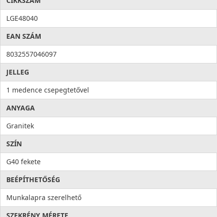
CIKKSZÁM
Higiénia: az anyag összetételéből adódóan meggátolja a
mikroorganizmusok kifejlődését, valamint elősegíti a
LGE48040
baktériumok eltávolítását, ezzel higiéniát és tisztaságot hoz a
EAN SZÁM
konyhába. Az antibakteriális rendszert alkotó ezüst ionok
100%-os antibakteriális védelmet nyújtanak.
8032557046097
JELLEG
1 medence csepegtetővel
ANYAGA
Granitek
SZÍN
G40 fekete
BEÉPÍTHETŐSÉG
Munkalapra szerelhető
SZEKRÉNY MÉRETE