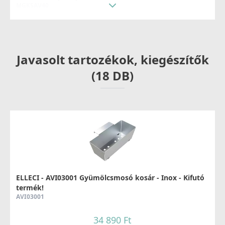
MGKSAV40
69 990 Ft
83 990 Ft
Javasolt tartozékok, kiegészítők
Részletek
(18 DB)
ELLECI - Csaptelep Caddy (C01) G40
MGKC0140
37 990 Ft
ELLECI - AVI03001 Gyümölcsmosó kosár - Inox - Kifutó
termék!
AVI03001
Részletek
34 890 Ft