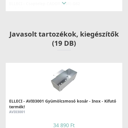
ELLECI - Csaptelep CADDY (C01) G62
MGKC0162
37 990 Ft
Javasolt tartozékok, kiegészítők
Részletek
(19 DB)
ELLECI - Csaptelep Shell Plus (C02) G62
MGKC0262
54 990 Ft
ELLECI - AVI03001 Gyümölcsmosó kosár - Inox - Kifutó
termék!
AVI03001
Részletek
34 890 Ft