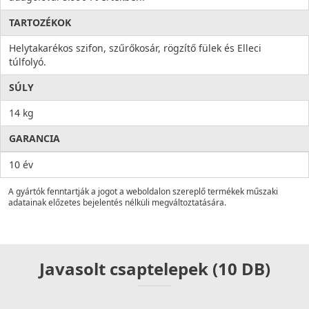
TARTOZÉKOK
Helytakarékos szifon, szűrőkosár, rögzítő fülek és Elleci
túlfolyó.
SÚLY
14 kg
GARANCIA
10 év
A gyártók fenntartják a jogot a weboldalon szereplő termékek műszaki
adatainak előzetes bejelentés nélküli megváltoztatására.
Javasolt csaptelepek (10 DB)