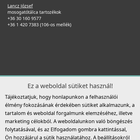
99 990 Ft
Lancz József
104 990 Ft
mosogatótálca tartozékok
ELLECI - Gránit mosogatótálca Ego 480 G68
+36 30 160 9577
Részletek
LGE48068
+36 1 420 7383 (106-os mellék)
Mosogatószer-adagoló Ø35 Inox
134 990 Ft
2A55-3-34
Részletek
8 990 Ft
Részletek
ELLECI - Csaptelep Trail Plus G62
MGKTRP62
Ez a weboldal sütiket használ!
119 990 Ft
Tájékoztatjuk, hogy honlapunkon a felhasználói
ELLECI - Gránit mosogatótálca Ego 480 G59 Antracit
élmény fokozásának érdekében sütiket alkalmazunk, a
Részletek
LGE48059
tartalom és weboldal forgalmunk elemzéséhez, illetve
Elleci ATH010QU Vágódeszka csúsztatható HPL -
marketing célokból. A weboldalunkon való böngészés
134 990 Ft
Quercia tölgy
folytatásával, és az Elfogadom gombra kattintással,
ATH010QU
Részletek
Ön hozzájárul a sütik használatához. A beállításokról