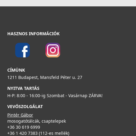
Részletek
3 990 Ft
Részletek
ELLECI - Csaptelep Neva G62
MGKNEV62
HASZNOS INFORMÁCIÓK
119 990 Ft
ELLECI - Gránit mosogatótálca Ego 480 M73 Titanium -
Részletek
Kifutó termék!
LME48073
CÍMÜNK
ELLECI - ACI01307 Edényszárító kosár fém univerzális -
Kifutó termék!
1211 Budapest, Mansfeld Péter u. 27
99 890 Ft
ACI01307
NYITVA TARTÁS
134 990 Ft
H-P: 8:00 - 16:00-ig Szombat - Vasárnap ZÁRVA!
29 890 Ft
Részletek
39 990 Ft
VEVŐSZOLGÁLAT
ELLECI - Csaptelep Rio G62 - A készlet erejéig
Pintér Gábor
Részletek
rendelhető!
mosogatótálcák, csaptelepek
MGKRIO62
+36 30 619 6999
+36 1 420 7383 (112-es mellék)