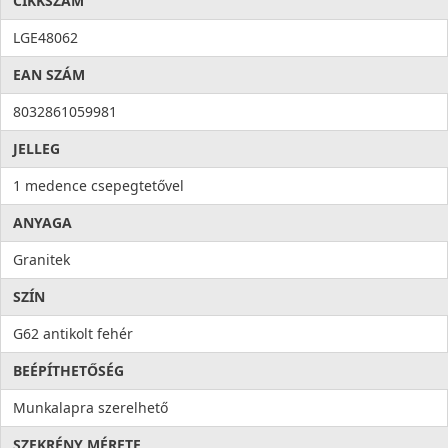
CIKKSZÁM
Higiénia: az anyag összetételéből adódóan meggátolja a
mikroorganizmusok kifejlődését, valamint elősegíti a
LGE48062
baktériumok eltávolítását, ezzel higiéniát és tisztaságot hoz a
EAN SZÁM
konyhába. Az antibakteriális rendszert alkotó ezüst ionok
100%-os antibakteriális védelmet nyújtanak.
8032861059981
JELLEG
1 medence csepegtetővel
ANYAGA
Granitek
SZÍN
G62 antikolt fehér
BEÉPÍTHETŐSÉG
Munkalapra szerelhető
SZEKRÉNY MÉRETE