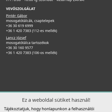
VEVŐSZOLGÁLAT
Pintér Gábor
mosogatótálcák, csaptelepek
+36 30 619 6999
+36 1 420 7383 (112-es mellék)
ELLECI - Csaptelep Trail G51
Lancz József
ELLECI - Gránit mosogatótálca Easy ROUND 600 G62
MGKTRA51
mosogatótálca tartozékok
LGYR6062
+36 30 160 9577
89 990 Ft
+36 1 420 7383 (106-os mellék)
79 990 Ft
Részletek
Részletek
Ez a weboldal sütiket használ!
ELLECI - Csaptelep Trail G59 antracit
ELLECI - Gránit mosogatótálca Quadra 100 G62
Tájékoztatjuk, hogy honlapunkon a felhasználói
MGKTRA59
LGQ10062