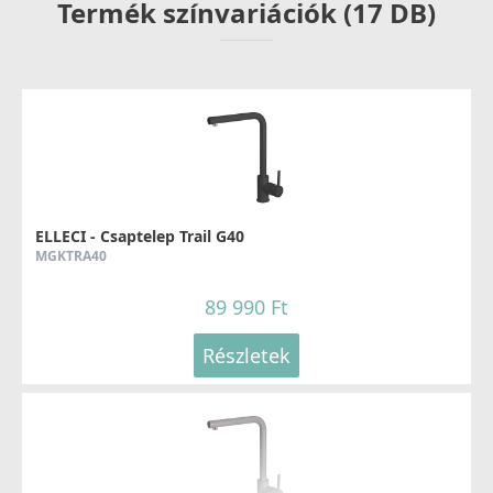
Termék színvariációk (17 DB)
Részletek
ELLECI - Gránit mosogatótálca Quadra 50 G62 - Kifutó
termék!
ELLECI - Csaptelep Trail G40
LGQ05062
MGKTRA40
54 890 Ft
89 990 Ft
79 990 Ft
Részletek
Részletek