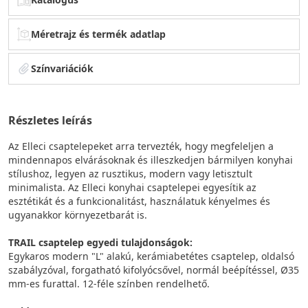
Méretrajz és termék adatlap
Színvariációk
Részletes leírás
Az Elleci csaptelepeket arra tervezték, hogy megfeleljen a
mindennapos elvárásoknak és illeszkedjen bármilyen konyhai
stílushoz, legyen az rusztikus, modern vagy letisztult
minimalista. Az Elleci konyhai csaptelepei egyesítik az
esztétikát és a funkcionalitást, használatuk kényelmes és
ugyanakkor környezetbarát is.
TRAIL csaptelep egyedi tulajdonságok:
Egykaros modern "L" alakú, kerámiabetétes csaptelep, oldalsó
szabályzóval, forgatható kifolyócsővel, normál beépítéssel, Ø35
mm-es furattal. 12-féle színben rendelhető.