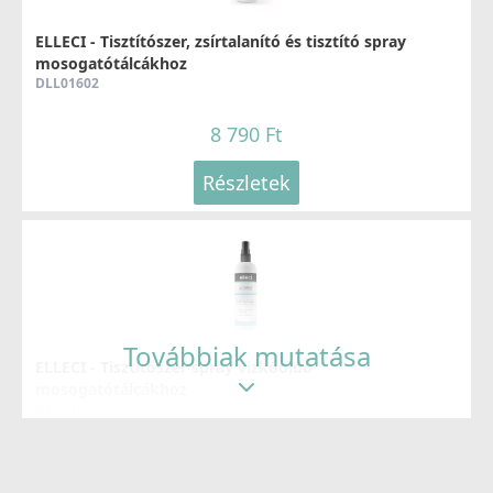
ELLECI - Tisztítószer, zsírtalanító és tisztító spray
mosogatótálcákhoz
DLL01602
8 790 Ft
Részletek
Továbbiak mutatása
ELLECI - Tisztítószer spray vízkőoldó
mosogatótálcákhoz
DLA01603
8 790 Ft