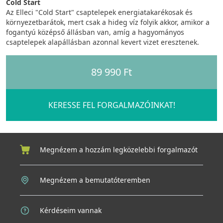
Cold Start
Az Elleci "Cold Start" csaptelepek energiatakarékosak és
környezetbarátok, mert csak a hideg víz folyik akkor, amikor a
fogantyú középső állásban van, amíg a hagyományos
csaptelepek alapállásban azonnal kevert vizet eresztenek.
89 990 Ft
KERESSE FEL FORGALMAZÓINKAT!
Megnézem a hozzám legközelebbi forgalmazót
Megnézem a bemutatóteremben
Kérdéseim vannak