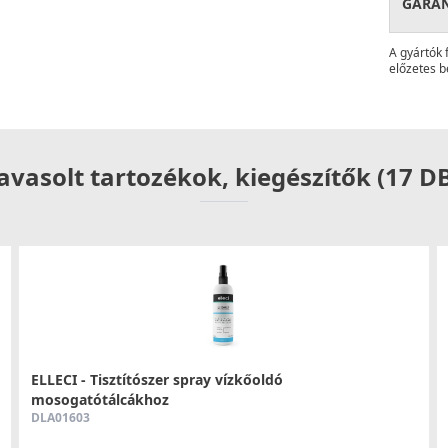
GARA
A gyártók 
előzetes b
avasolt tartozékok, kiegészítők (17 D
ELLECI - Tisztítószer spray vízkőoldó
mosogatótálcákhoz
DLA01603