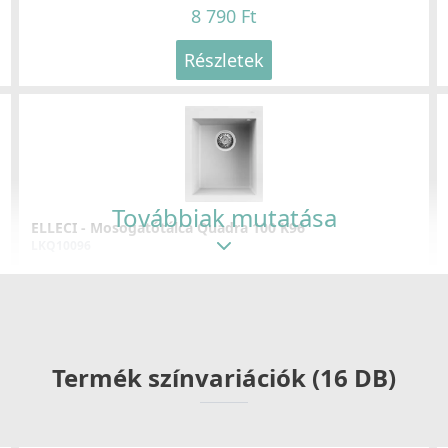
8 790 Ft
Részletek
Továbbiak mutatása
ELLECI - Mosogatótálca Quadra 100 K96
LKQ10096
105 990 Ft
Részletek
Termék színvariációk (16 DB)