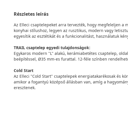
Részletes leírás
Az Elleci csaptelepeket arra tervezték, hogy megfeleljen a
konyhai stílushoz, legyen az rusztikus, modern vagy letisztu
egyesítik az esztétikát és a funkcionalitást, használatuk k
TRAIL csaptelep egyedi tulajdonságok:
Egykaros modern "L" alakú, kerámiabetétes csaptelep, oldal
beépítéssel, Ø35 mm-es furattal. 12-féle színben rendelhet
Cold Start
Az Elleci "Cold Start" csaptelepek energiatakarékosak és kör
amikor a fogantyú középső állásban van, amíg a hagyomány
eresztenek.