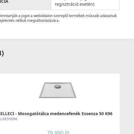
NCIA
regisztráció esetén)
fenntartják a jogot a weboldalon szereplő termékek műszaki adatainak
ejelentés nélküli megváltoztatására.
B)
ELLECI - Mosogatótálca medencefenék Essenza 50 K96
LKES5096
79 990 Ft