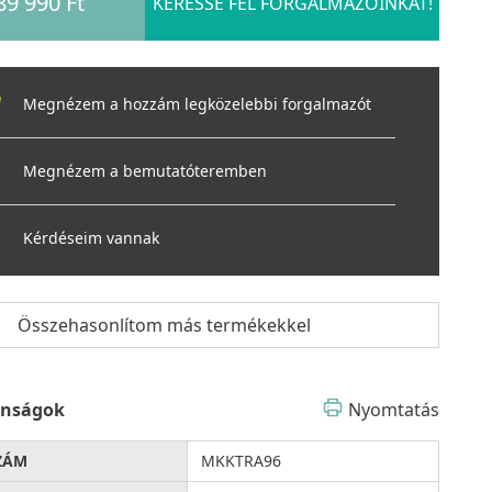
89 990 Ft
KERESSE FEL FORGALMAZÓINKAT!
Megnézem a hozzám legközelebbi forgalmazót
Megnézem a bemutatóteremben
Kérdéseim vannak
Összehasonlítom más termékekkel
onságok
Nyomtatás
ZÁM
MKKTRA96