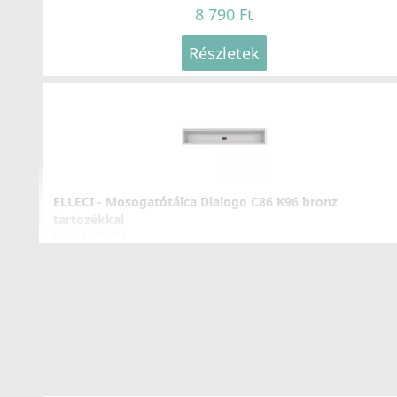
8 790 Ft
Részletek
ELLECI - Mosogatótálca Dialogo C86 K96 bronz
tartozékkal
LKDC8696BRZ
99 990 Ft
Részletek