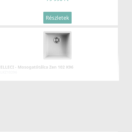
Részletek
ELLECI - Mosogatótálca Zen 102 K96
LKZ10296
109 990 Ft
Részletek