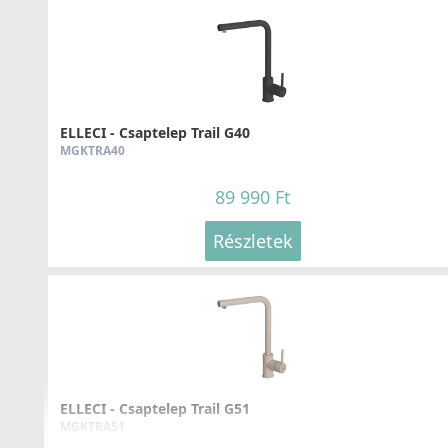
ELLECI - Mosogatótálca Quadra 130 K96
LKQ13096
ELLECI - Csaptelep Trail G40
129 990 Ft
MGKTRA40
89 990 Ft
Részletek
Részletek
ELLECI - Mosogatótálca Spazio 900 EXTRA K96
LKS90096XLP
ELLECI - Csaptelep Trail G51
MGKTRA51
269 990 Ft