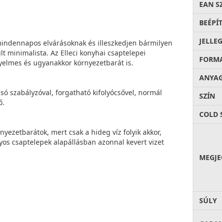
EAN S
BEÉPÍ
JELLE
 mindennapos elvárásoknak és illeszkedjen bármilyen
lt minimalista. Az Elleci konyhai csaptelepei
FORM
ényelmes és ugyanakkor környezetbarát is.
ANYA
só szabályzóval, forgatható kifolyócsővel, normál
SZÍN
ő.
COLD 
nyezetbarátok, mert csak a hideg víz folyik akkor,
os csaptelepek alapállásban azonnal kevert vizet
MEGJE
SÚLY