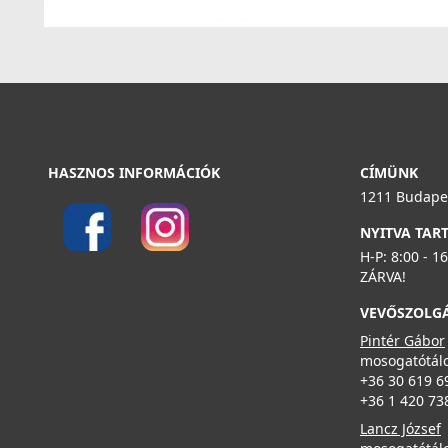
89 990 Ft
Részletek
Részletek
HASZNOS INFORMÁCIÓK
CÍMÜNK
1211 Budapes
ELLECI - Mosogatótálca Best 450 K96
NYITVA TAR
ELLECI - Csaptelep Trail
LKB45096
MIKTRACR
H-P: 8:00 - 1
ZÁRVA!
155 990 Ft
79 990 Ft
VEVŐSZOLG
Pintér Gábor
Részletek
Részletek
mosogatótálc
+36 30 619 6
+36 1 420 73
Lancz József