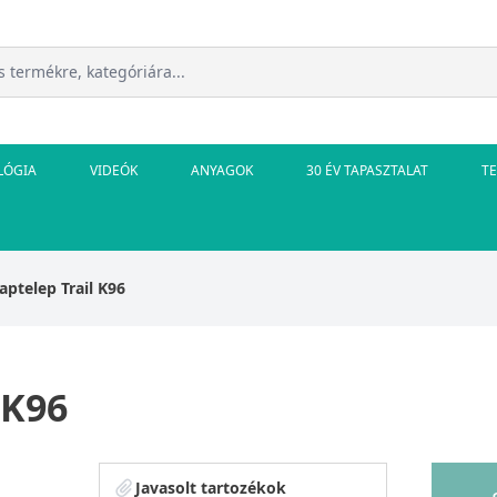
LÓGIA
VIDEÓK
ANYAGOK
30 ÉV TAPASZTALAT
T
aptelep Trail K96
 K96
Javasolt tartozékok