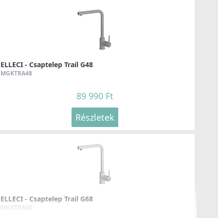
ELLECI - Mosogatótálca Spazio 600 K96
LKS60096
ELLECI - Csaptelep Trail G48
239 990 Ft
MGKTRA48
89 990 Ft
Részletek
Részletek
ELLECI - Mosogatótálca Quadra 350 K96
LKQ35096
ELLECI - Csaptelep Trail G68
MGKTRA68
147 990 Ft