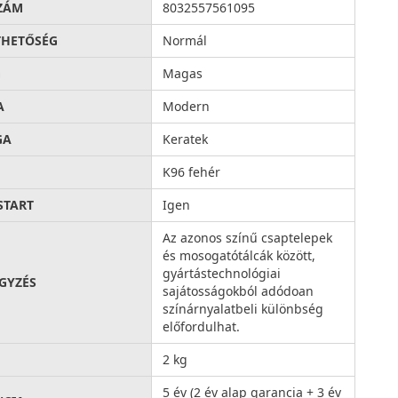
ZÁM
8032557561095
THETŐSÉG
Normál
G
Magas
A
Modern
GA
Keratek
K96 fehér
START
Igen
Az azonos színű csaptelepek
és mosogatótálcák között,
gyártástechnológiai
GYZÉS
sajátosságokból adódoan
színárnyalatbeli különbség
előfordulhat.
2 kg
5 év (2 év alap garancia + 3 év