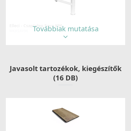
Elleci - Csaptelep Sava K96
Továbbiak mutatása
MKKSAV96
76 990 Ft
Részletek
Javasolt tartozékok, kiegészítők
(16 DB)
Elleci OUTLET - Csaptelep Loop arany - Kifutó termék!
MOKLOPGD
99 890 Ft