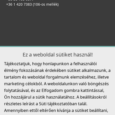
mosogatókhoz - fekete
+36 1 420 7383 (106-os mellék)
KITWPT-FB-1VTELL-BK
11 990 Ft
Részletek
ELLECI - Csaptelep Fold Matt fekete
MOKFOLBK
Ez a weboldal sütiket használ!
279 990 Ft
Tájékoztatjuk, hogy honlapunkon a felhasználói
Részletek
élmény fokozásának érdekében sütiket alkalmazunk, a
ELLECI - FLOW OPEN UP (nyomógombos) automata
tartalom és weboldal forgalmunk elemzéséhez, illetve
dugókiemelő egymedencés mosogatókhoz - inox
marketing célokból. A weboldalunkon való böngészés
KITASP-FB-1VTELL-IN
folytatásával, és az Elfogadom gombra kattintással,
14 990 Ft
Ön hozzájárul a sütik használatához. A beállításokról
részletes leírást a Süti tájékoztatóban talál.
Részletek
Amennyiben ettől eltérően kívánja a sütiket beállítani,
ELLECI - Csaptelep Stream Plus - matt fekete