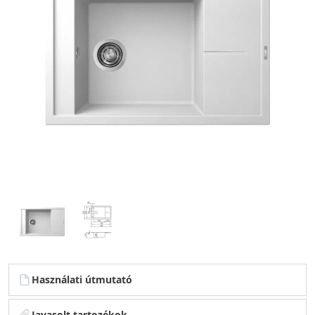
Használati útmutató
Javasolt tartozékok