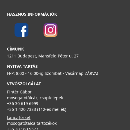
ELLECI - Csaptelep Kent matt fekete - Kifutó termék!
HASZNOS INFORMÁCIÓK
MOKKENBK
104 890 Ft
159 990 Ft
ELLECI - ARS023BK Edényszárító Rollmat 500 matt
fekete
Részletek
CÍMÜNK
ARS023BK
1211 Budapest, Mansfeld Péter u. 27
23 990 Ft
NYITVA TARTÁS
H-P: 8:00 - 16:00-ig Szombat - Vasárnap ZÁRVA!
Részletek
VEVŐSZOLGÁLAT
Pintér Gábor
ELLECI - Csaptelep Fold arany
mosogatótálcák, csaptelepek
MOKFOLGD
+36 30 619 6999
+36 1 420 7383 (112-es mellék)
289 990 Ft
Lancz József
mosogatótálca tartozékok
ELLECI - FLOW szűrő és túlfolyó egymedencés
Részletek
+36 30 160 9577