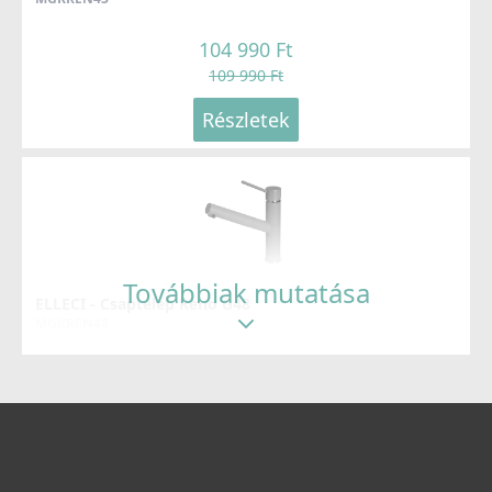
79 990 Ft
104 990 Ft
Részletek
109 990 Ft
Részletek
ELLECI - Mosogatótálca Dialogo C86 K96 bronz
tartozékkal
Továbbiak mutatása
LKDC8696BRZ
ELLECI - Csaptelep Reno G48
MGKREN48
99 990 Ft
104 990 Ft
Részletek
109 990 Ft
Részletek