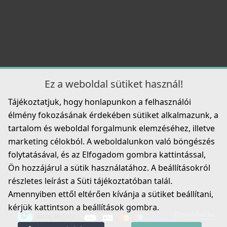
Részletek
104 990 Ft
109 990 Ft
Részletek
Ez a weboldal sütiket használ!
ELLECI - Mosogatótálca Quadra 130 K96
LKQ13096
Tájékoztatjuk, hogy honlapunkon a felhasználói
élmény fokozásának érdekében sütiket alkalmazunk, a
129 990 Ft
tartalom és weboldal forgalmunk elemzéséhez, illetve
ELLECI - Csaptelep Reno G40
marketing célokból. A weboldalunkon való böngészés
Részletek
MGKREN40
folytatásával, és az Elfogadom gombra kattintással,
Ön hozzájárul a sütik használatához. A beállításokról
104 990 Ft
részletes leírást a Süti tájékoztatóban talál.
109 990 Ft
Amennyiben ettől eltérően kívánja a sütiket beállítani,
Részletek
kérjük kattintson a beállítások gombra.