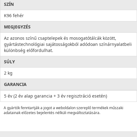
SZÍN
K96 fehér
MEGJEGYZÉS
Az azonos színű csaptelepek és mosogatótálcák között,
gyártástechnológiai sajátosságokból adódoan színárnyalatbeli
különbség előfordulhat.
SÚLY
2 kg
GARANCIA
5 év (2 év alap garancia + 3 év regisztráció esetén)
A gyártók fenntartják a jogot a weboldalon szereplő termékek műszaki
adatainak előzetes bejelentés nélküli megváltoztatására.