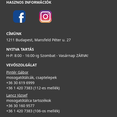
HASZNOS INFORMÁCIÓK
ELLECI - Mosogatótálca Quadra 100 K96
LKQ10096
ELLECI - Csaptelep Reno
CÍMÜNK
105 990 Ft
MIKRENCR
1211 Budapest, Mansfeld Péter u. 27
Részletek
94 990 Ft
NYITVA TARTÁS
H-P: 8:00 - 16:00-ig Szombat - Vasárnap ZÁRVA!
100 990 Ft
VEVŐSZOLGÁLAT
Részletek
Pintér Gábor
mosogatótálcák, csaptelepek
+36 30 619 6999
+36 1 420 7383 (112-es mellék)
ELLECI - Mosogatótálca Zen 102 K96
Lancz József
LKZ10296
mosogatótálca tartozékok
+36 30 160 9577
109 990 Ft
ELLECI - Csaptelep Reno G68
+36 1 420 7383 (106-os mellék)
MGKREN68