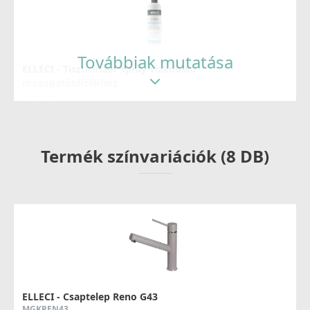
Továbbiak mutatása
ELLECI - Tisztítószer spray vízkőoldó
mosogatótálcákhoz
DLA01603
8 790 Ft
Termék színvariációk (8 DB)
Részletek
ELLECI - Mosogatótálca medencefenék Essenza 50 K96
LKES5096
ELLECI - Csaptelep Reno G43
MGKREN43