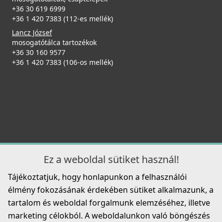
+36 30 619 6999
+36 1 420 7383 (112-es mellék)
Lancz József
mosogatótálca tartozékok
+36 30 160 9577
ELLECI - Csaptelep Reno G40
+36 1 420 7383 (106-os mellék)
MGKREN40
104 990 Ft
109 990 Ft
Részletek
Ez a weboldal sütiket használ!
Tájékoztatjuk, hogy honlapunkon a felhasználói
élmény fokozásának érdekében sütiket alkalmazunk, a
tartalom és weboldal forgalmunk elemzéséhez, illetve
ELLECI - Csaptelep Reno G59 antracit
marketing célokból. A weboldalunkon való böngészés
MGKREN59