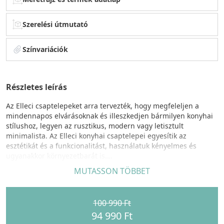
Szerelési útmutató
Színvariációk
Részletes leírás
Az Elleci csaptelepeket arra tervezték, hogy megfeleljen a
mindennapos elvárásoknak és illeszkedjen bármilyen konyhai
stílushoz, legyen az rusztikus, modern vagy letisztult
minimalista. Az Elleci konyhai csaptelepei egyesítik az
esztétikát és a funkcionalitást, használatuk kényelmes és
ugyanakkor környezetbarát is.
MUTASSON TÖBBET
RENO csaptelep egyedi tulajdonságok:
Egykaros modern, kerámiabetétes csaptelep, felső
szabályzóval, forgatható kifolyócsővel, normál beépítéssel,
100 990 Ft
kihúzható fejjel, Ø35 mm-es furattal. 11-féle színben
94 990 Ft
rendelhető.