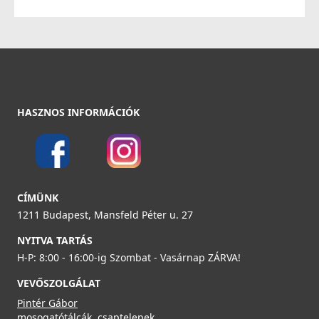
104 990 Ft
109 990 Ft
Részletek
HASZNOS INFORMÁCIÓK
ELLECI - Csaptelep Reno G68
CÍMÜNK
MGKREN68
1211 Budapest, Mansfeld Péter u. 27
104 990 Ft
NYITVA TARTÁS
H-P: 8:00 - 16:00-ig Szombat - Vasárnap ZÁRVA!
109 990 Ft
VEVŐSZOLGÁLAT
Részletek
Pintér Gábor
mosogatótálcák, csaptelepek