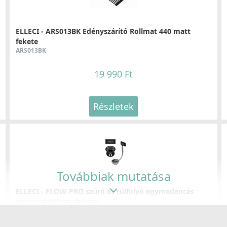
99 990 Ft
ELLECI - ARS013BK Edényszárító Rollmat 440 matt
Részletek
fekete
ARS013BK
19 990 Ft
Részletek
Továbbiak mutatása
ELLECI - FLOW-PRO szűrő és túlfolyó egymedencés
mosogatókhoz - fekete
KITWPT-F-1VSELL-BK