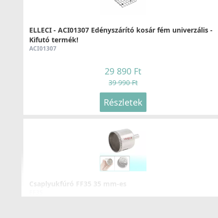
89 990 Ft
ELLECI - ACI01307 Edényszárító kosár fém univerzális -
Részletek
Kifutó termék!
ACI01307
29 890 Ft
39 990 Ft
Részletek
Csaplyukfúró FF35 35 mm-es
FF35
5 990 Ft