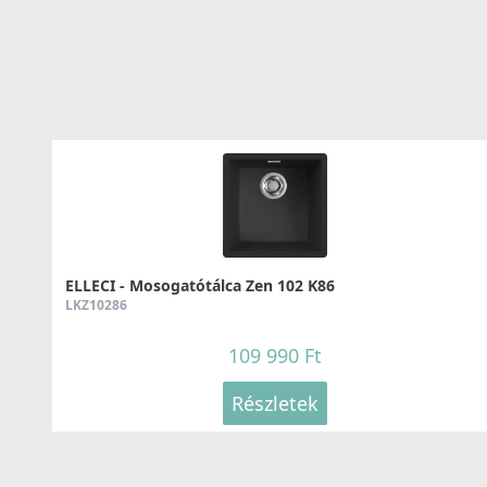
Részletek
ELLECI - Tisztítószer, zsírtalanító és tisztító spray
ELLECI - Mosogatótálca Zen 102 K86
mosogatótálcákhoz
LKZ10286
DLL01602
109 990 Ft
8 790 Ft
Részletek
Részletek