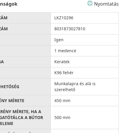
onságok
Nyomtatás
ZÁM
LKZ10296
ZÁM
8031873027810
Igen
G
1 medence
GA
Keratek
K96 fehér
Munkalapra és alá is
THETŐSÉG
szerelhető
ÉNY MÉRETE
450 mm
KRÉNY MÉRETE, HA A
ATÓTÁLCA A BÚTOR
500 mm
ELEME