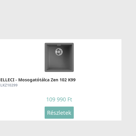
49 890 Ft
69 990 Ft
Részletek
ELLECI - Tisztítószer folteltávolító világos színű
ELLECI - Mosogatótálca Zen 102 K99
mosogatótálcákhoz
LKZ10299
DLC01603
109 990 Ft
11 990 Ft
Részletek
Részletek