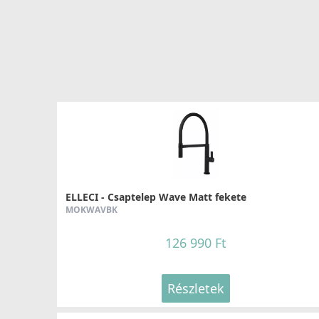
eldugulást
, és megkönnyíti a tisztítást. Ez az apró, de ku
teszi a mosogatást.
ELLECI - Csaptelep Wave Matt fekete
MOKWAVBK
126 990 Ft
Részletek