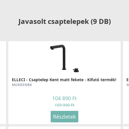
lcsfontosságú részlet hosszú távon kényelmesebbé
Javasolt csaptelepek (9 DB)
ELLECI - Csaptelep Kent matt fekete - Kifutó termék!
E
MOKKENBK
M
104 890 Ft
159 990 Ft
Részletek