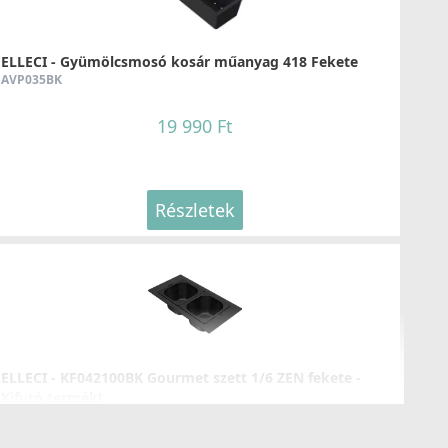
119 990 Ft
ELLECI - Gyümölcsmosó kosár műanyag 418 Fekete
Részletek
AVP035BK
19 990 Ft
Részletek
ELLECI - KF042100BK Gourmet szett 1/6 ZEN fekete -
Kifutó termék!
KF042100BK