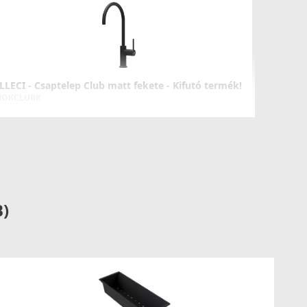
LLECI - Csaptelep Club matt fekete - Kifutó termék!
OKCLUBK
99 890 Ft
139 990 Ft
Részletek
B)
LLECI - Csaptelep Stream Plus K99 Betonszürke
KKSTP99