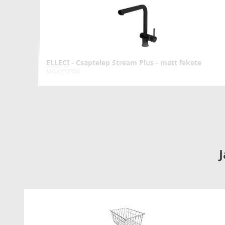
ELLECI - Csaptelep Stream Plus - matt fekete
MOKSTPBK
137 990 Ft
Részletek
J
ELLECI - Csaptelep Trail K99 Betonszürke
MKKTRA99