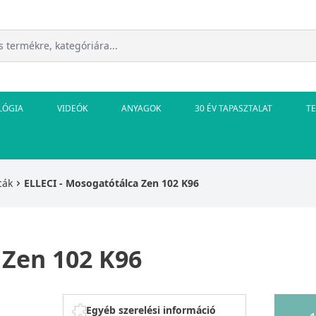
LÓGIA
VIDEÓK
ANYAGOK
30 ÉV TAPASZTALAT
T
cák
ELLECI - Mosogatótálca Zen 102 K96
 Zen 102 K96
Egyéb szerelési információ