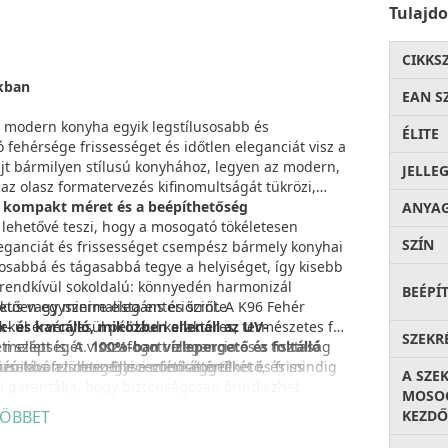
Tulajd
CIKKS
okban
EAN S
 modern konyha egyik legstílusosabb és
ÉLITE
 fehérsége frissességet és időtlen eleganciát visz a
jt bármilyen stílusú konyhához, legyen az modern,
JELLE
 az olasz formatervezés kifinomultságát tükrözi,
A
kompakt méret és a beépíthetőség
ANYA
 lehetővé teszi, hogy a mosogató tökéletesen
SZÍN
eleganciát és frissességet csempész bármely konyhai
gosabbá és tágasabbá tegye a helyiséget, így kisebb
n rendkívül sokoldalú: könnyedén harmonizál
BEÉPÍ
ikus vagy minimalista enteriőrről. A K96 Fehér
etően egyszerre elegáns és szinte
emekül érvényesül például karakteres, természetes fa
k- és karcálló, miközben ellenáll az UV-
SZEKR
mellett is. A visszafogott elegancia és a tisztaság
eti szépségét.
100%-ban vízlepergető és foltálló
ú távon is megőrzi esztétikai értékét és friss
usabbá az olasz Elleci minőséggel!
igiénikus felülete egyszerűen áttörölhető, és mindig
A SZE
mi garantálja, hogy biztonságosan érintkezhet
MOSOG
ára különösen megnyugtató tényező.
ÖBBET
KEZDŐ
rendelkezik, és minden termékében az olasz