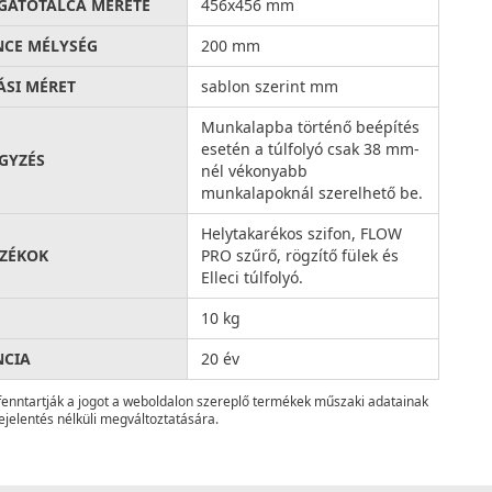
ATÓTÁLCA MÉRETE
456x456 mm
CE MÉLYSÉG
200 mm
ÁSI MÉRET
sablon szerint mm
Munkalapba történő beépítés
esetén a túlfolyó csak 38 mm-
GYZÉS
nél vékonyabb
munkalapoknál szerelhető be.
Helytakarékos szifon, FLOW
ZÉKOK
PRO szűrő, rögzítő fülek és
Elleci túlfolyó.
10 kg
NCIA
20 év
fenntartják a jogot a weboldalon szereplő termékek műszaki adatainak
ejelentés nélküli megváltoztatására.