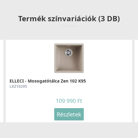
35 990 Ft
Termék színvariációk (3 DB)
Részletek
ELLECI - Tisztítószer spray vízkőoldó
ELLECI - Mosogatótálca Zen 102 K95
mosogatótálcákhoz
LKZ10295
DLA01603
109 990 Ft
8 790 Ft
Részletek
Részletek