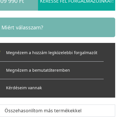
09 990 Ft
KERESSE FEL FORGALMAZÓINKAT!
Miért válasszam?
Megnézem a hozzám legközelebbi forgalmazót
Megnézem a bemutatóteremben
Kérdéseim vannak
Összehasonlítom más termékekkel