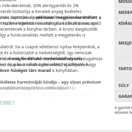
MOSOG
 mikrokerámiát, 20% akrilgyantát és 2%
verék biztosítja a Keratek anyag kivételes
MEDEN
ltozata nemcsak a praktikum, hanem az esztétikum
ymes tapintása és
prémium megjelenése mellett a
s részletei tökéletes összhangban állnak a mosogató
során elegendő minimális víz és tisztítószer, ami
KIVÁG
t teremtenek a konyhai térben. A bronz kiegészítők
 így a funkcionalitás mellett a megjelenés is
MEGJE
tról: ha a csapot véletlenül nyitva felejtenénk, a
ot és a bútorzatot a nedvességtől, így nemcsak
 is. A
rendelkezik, és minden termékében az olasz
megfordítható medenceelhelyezés
rugalmas
hez és a használati szokásokhoz igazítható, hogy
em csupán a minőségbe vetett hit kifejezése,
TARTO
távon hűséges társ marad
a konyhában.
 tökéletes harmóniáját kínálja – egy olyan prémium
SÚLY
 megbízhatóságot visz otthonába.
usabbá az olasz Elleci minőséggel!
eli a praktikusságot. Az okos kialakítás
ó alatti szekrényben több hely marad szemetes
GARA
ra. Ez a megoldás nemcsak esztétikus, hanem
ÖBBET
A gyártók 
előzetes b
a a víz gyors, akadálymentes lefolyását még nagy
agyobb szennyeződésektől, így
megelőzi az