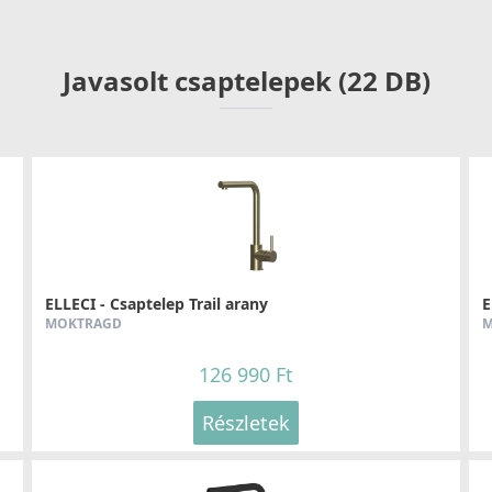
lcsfontosságú részlet hosszú távon kényelmesebbé
Javasolt csaptelepek (22 DB)
ELLECI - Csaptelep Trail arany
E
MOKTRAGD
M
126 990 Ft
Részletek