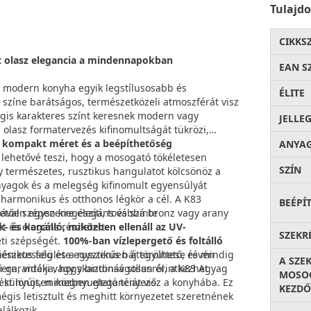
Tulajd
CIKKS
lt olasz elegancia a mindennapokban
EAN S
 modern konyha egyik legstílusosabb és
ÉLITE
színe barátságos, természetközeli atmoszférát visz
mégis karakteres színt keresnek modern vagy
JELLE
z olasz formatervezés kifinomultságát tükrözi,
A
kompakt méret és a beépíthetőség
ANYA
 lehetővé teszi, hogy a mosogató tökéletesen
SZÍN
 természetes, rusztikus hangulatot kölcsönöz a
nyagok és a melegség kifinomult egyensúlyát
a harmonikus és otthonos légkör a cél. A K83
BEÉPÍ
ával szépen kiegészíti, továbbá bronz vagy arany
etően egyszerre elegáns és szinte
t és elegáns részleteit.
k- és karcálló, miközben ellenáll az UV-
SZEKR
eti szépségét.
100%-ban vízlepergető és foltálló
mészetesség és a rusztikus báj együttese révén
igiénikus felülete egyszerűen áttörölhető, és mindig
A SZE
rn, vidéki vagy skandináv stílusról, a K83 Agyag
mi garantálja, hogy biztonságosan érintkezhet
MOSOG
ára különösen megnyugtató tényező.
t nyújt, miközben eleganciát visz a konyhába. Ez
KEZDŐ
mégis letisztult és meghitt környezetet szeretnének
lálkozik.