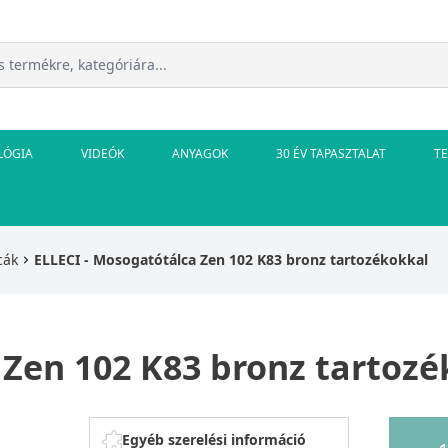
LÓGIA
VIDEÓK
ANYAGOK
30 ÉV TAPASZTALAT
T
cák
ELLECI - Mosogatótálca Zen 102 K83 bronz tartozékokkal
 Zen 102 K83 bronz tartozé
Egyéb szerelési információ