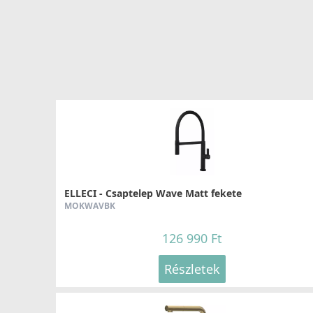
eldugulást
, és megkönnyíti a tisztítást. Ez az apró, de ku
teszi a mosogatást.
ELLECI - Csaptelep Wave Matt fekete
MOKWAVBK
126 990 Ft
Részletek