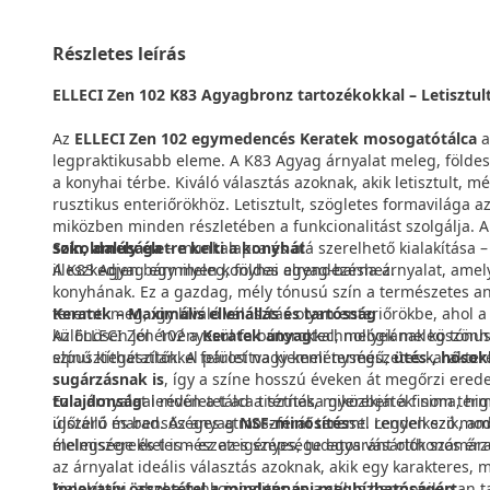
Részletes leírás
ELLECI Zen 102 K83 Agyagbronz tartozékokkal – Letisztu
Az
ELLECI Zen 102 egymedencés Keratek mosogatótálca
a
legpraktikusabb eleme. A K83 Agyag árnyalat meleg, földes 
a konyhai térbe. Kiváló választás azoknak, akik letisztult, 
rusztikus enteriőrökhöz. Letisztult, szögletes formavilága a
miközben minden részletében a funkcionalitást szolgálja. 
sokoldalúsága
Szín, amely életre kelti a konyhát
– munkalapra és alá szerelhető kialakítása –
illeszkedjen bármilyen konyhai elrendezéshez.
A K83 Agyag egy meleg, földes agyag-barna árnyalat, amely
konyhának. Ez a gazdag, mély tónusú szín a természetes a
Keratek – Maximális ellenállás és tartósság
teremti meg, így kiváló választás olyan enteriőrökbe, ahol 
Az ELLECI Zen 102 a
különösen jól érvényesül fa bútorokkal, melyek meleg tónus
Keratek anyag
technológiának köszönh
elpusztíthatatlan. A felület nagy keménységű,
színű kiegészítőkkel párosítva kiemeli természetes karakteré
ütés-, hősok
sugárzásnak is
, így a színe hosszú éveken át megőrzi ered
tulajdonság
Ez a árnyalat lendületet ad a térnek, miközben a finom ter
ai révén a tálca tisztítása gyerekjáték: sima, h
újszerű marad. Az anyag
időtálló és bensőséges atmoszférát teremt. Legyen szó mode
NSF-minősítés
sel rendelkezik, a
élelmiszerekkel is – ez az igényes, tudatos vásárlók szám
melegsége és természetes szépsége egyaránt otthonos érzés
az árnyalat ideális választás azoknak, akik egy karakteres, 
Innovatív összetétel a mindennapi megbízhatóságért
kialakítani, ahol a funkcionalitás és a stílus harmonikusan ta