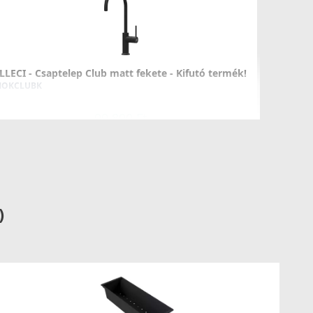
LLECI - Csaptelep Club matt fekete - Kifutó termék!
OKCLUBK
99 890 Ft
139 990 Ft
Részletek
)
LLECI - Csaptelep Cross pure matt fekete
OKCROBK