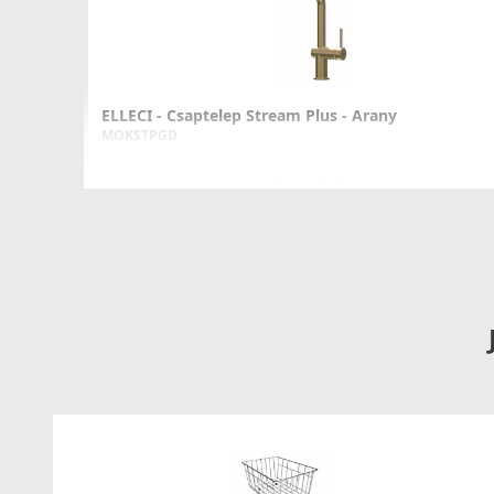
ELLECI - Csaptelep Stream Plus - Arany
MOKSTPGD
176 990 Ft
Részletek
ELLECI - Csaptelep Eclipse fekete
MOKECLBK