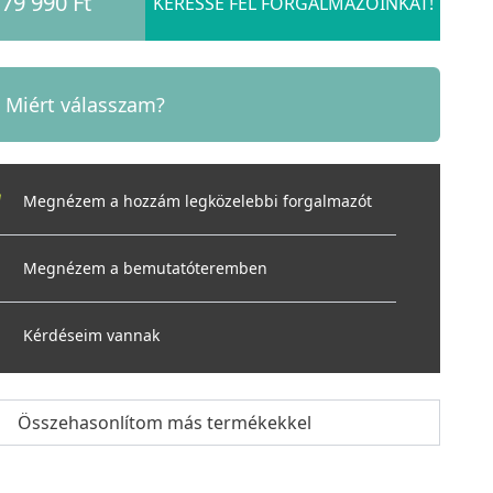
79 990 Ft
KERESSE FEL FORGALMAZÓINKAT!
Miért válasszam?
Megnézem a hozzám legközelebbi forgalmazót
Megnézem a bemutatóteremben
Kérdéseim vannak
Összehasonlítom más termékekkel