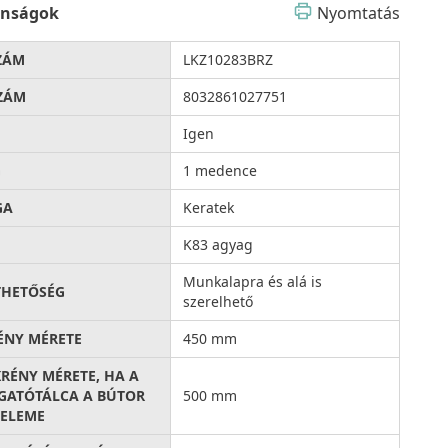
onságok
Nyomtatás
ZÁM
LKZ10283BRZ
ZÁM
8032861027751
Igen
G
1 medence
GA
Keratek
K83 agyag
Munkalapra és alá is
THETŐSÉG
szerelhető
ÉNY MÉRETE
450 mm
KRÉNY MÉRETE, HA A
ATÓTÁLCA A BÚTOR
500 mm
ELEME