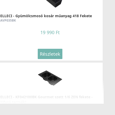
126 990 Ft
Részletek
ELLECI - Gyümölcsmosó kosár műanyag 418 Fekete
AVP035BK
19 990 Ft
Részletek
LLECI - Csaptelep Flamingo pure matt fekete+K83
OKFLMBK83
179 990 Ft
Részletek
ELLECI - KF042100BK Gourmet szett 1/6 ZEN fekete -
Kifutó termék!
KF042100BK