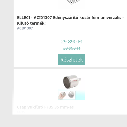
219 990 Ft
Részletek
ELLECI - ACI01307 Edényszárító kosár fém univerzális -
Kifutó termék!
ACI01307
29 890 Ft
39 990 Ft
Részletek
ELLECI - Csaptelep Flamingo pure matt fekete
MOKFLMBK
165 990 Ft
Részletek
Csaplyukfúró FF35 35 mm-es
FF35
5 990 Ft