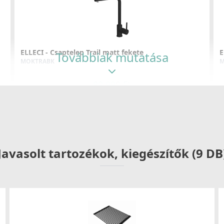
ELLECI - Csaptelep Trail matt fekete
E
Továbbiak mutatása
MOKTRABK
M
89 990 Ft
Részletek
Javasolt tartozékok, kiegészítők (9 DB
ELLECI - Csaptelep Bahia fekete
E
MOKBAHBK
M