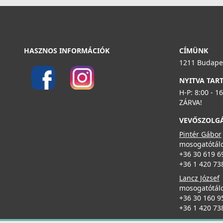
ELLECI - Csaptelep Carol pure matt fekete+K83
MOKCARBK83
Részletek
HASZNOS INFORMÁCIÓK
CÍMÜNK
165 990 Ft
1211 Budapes
NYITVA TAR
Részletek
H-P: 8:00 - 1
ZÁRVA!
VEVŐSZOLG
ELLECI - Tisztítószer, zsírtalanító és tisztító spray
mosogatótálcákhoz
Pintér Gábor
DLL01602
mosogatótálc
+36 30 619 6
8 790 Ft
+36 1 420 73
ELLECI - Csaptelep Smith Matt Fekete + K83
MOKSMIBK83
Lancz József
Részletek
mosogatótálc
199 990 Ft
+36 30 160 9
+36 1 420 73