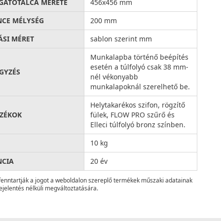
ATÓTÁLCA MÉRETE
456x456 mm
CE MÉLYSÉG
200 mm
ÁSI MÉRET
sablon szerint mm
Munkalapba történő beépítés
esetén a túlfolyó csak 38 mm-
GYZÉS
nél vékonyabb
munkalapoknál szerelhető be.
Helytakarékos szifon, rögzítő
ZÉKOK
fülek, FLOW PRO szűrő és
Elleci túlfolyó bronz színben.
10 kg
NCIA
20 év
fenntartják a jogot a weboldalon szereplő termékek műszaki adatainak
ejelentés nélküli megváltoztatására.