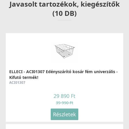
Javasolt tartozékok, kiegészítők
(10 DB)
ELLECI - Csaptelep Fold Matt fekete
MOKFOLBK
279 990 Ft
ELLECI - ACI01307 Edényszárító kosár fém univerzális -
Kifutó termék!
Részletek
ACI01307
29 890 Ft
39 990 Ft
Részletek
ELLECI - Csaptelep Stream Plus - matt fekete