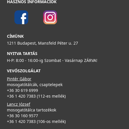
HASZNOS INFORMÁCIÓK
119 990 Ft
Részletek
ELLECI - FLOW-PRO szűrő és túlfolyó egymedencés
ELLECI - Mosogatótálca Zen 102 K99
mosogatókhoz - fekete
LKZ10299
KITWPT-F-1VSELL-BK
CÍMÜNK
109 990 Ft
1211 Budapest, Mansfeld Péter u. 27
35 990 Ft
NYITVA TARTÁS
Részletek
Részletek
H-P: 8:00 - 16:00-ig Szombat - Vasárnap ZÁRVA!
ELLECI - Csaptelep Cloud K95
MKKCLO95
VEVŐSZOLGÁLAT
Pintér Gábor
99 990 Ft
mosogatótálcák, csaptelepek
+36 30 619 6999
Részletek
+36 1 420 7383 (112-es mellék)
Lancz József
ELLECI - KF042100BK Gourmet szett 1/6 ZEN fekete -
mosogatótálca tartozékok
Kifutó termék!
+36 30 160 9577
KF042100BK
+36 1 420 7383 (106-os mellék)