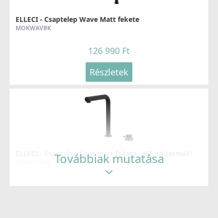
ELLECI - Csaptelep Wave Matt fekete
MOKWAVBK
126 990 Ft
Részletek
ELLECI - Csaptelep Kent matt fekete - Kifutó termék!
Továbbiak mutatása
MOKKENBK
104 890 Ft
159 990 Ft
Részletek