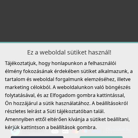
49 890 Ft
69 990 Ft
ELLECI - Csaptelep Trail K95
Részletek
MKKTRA95
89 990 Ft
Részletek
Ez a weboldal sütiket használ!
Tájékoztatjuk, hogy honlapunkon a felhasználói
élmény fokozásának érdekében sütiket alkalmazunk, a
ELLECI - Tisztítószer, zsírtalanító és tisztító spray
mosogatótálcákhoz
tartalom és weboldal forgalmunk elemzéséhez, illetve
DLL01602
marketing célokból. A weboldalunkon való böngészés
folytatásával, és az Elfogadom gombra kattintással,
8 790 Ft
ELLECI - Csaptelep Eclipse - Fekete
Ön hozzájárul a sütik használatához. A beállításokról
MOKECLBK
Részletek
részletes leírást a Süti tájékoztatóban talál.
Amennyiben ettől eltérően kívánja a sütiket beállítani,
219 990 Ft
kérjük kattintson a beállítások gombra.
Részletek