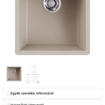
Egyéb szerelési információ
Használati útmutató