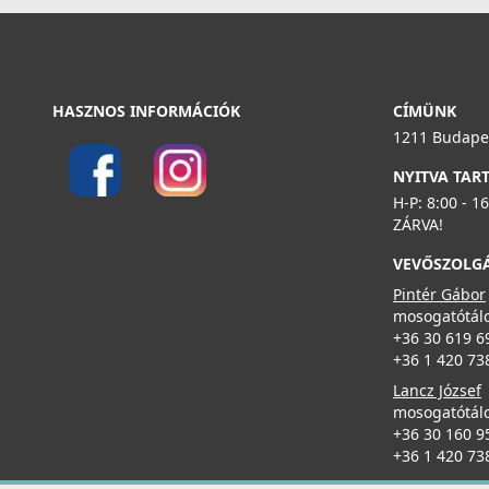
Részletek
ELLECI - Csaptelep Flamingo Pure - Króm
HASZNOS INFORMÁCIÓK
CÍMÜNK
MIKFLMCS
1211 Budapes
129 990 Ft
NYITVA TAR
H-P: 8:00 - 1
Részletek
ZÁRVA!
VEVŐSZOLG
ELLECI - Tisztítószer, zsírtalanító és tisztító spray
mosogatótálcákhoz
Pintér Gábor
DLL01602
mosogatótálc
+36 30 619 6
8 790 Ft
+36 1 420 73
Lancz József
Részletek
ELLECI - Csaptelep Stream Plus szatinált króm
mosogatótálc
MIKSTPCS
+36 30 160 9
+36 1 420 73
143 990 Ft