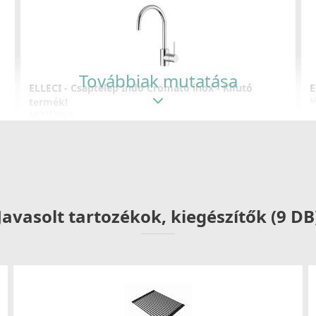
Továbbiak mutatása
ELLECI - Csaptelep Indo Cromato inox - Kifutó
E
M
termék!
MIKINDCR
59 890 Ft
119 990 Ft
Részletek
Javasolt tartozékok, kiegészítők (9 DB
ELLECI - Csaptelep Ixora inox
E