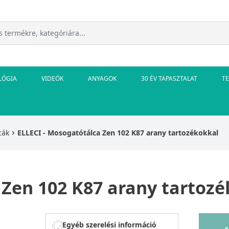
LÓGIA
VIDEÓK
ANYAGOK
30 ÉV TAPASZTALAT
T
cák
ELLECI - Mosogatótálca Zen 102 K87 arany tartozékokkal
 Zen 102 K87 arany tartoz
Egyéb szerelési információ