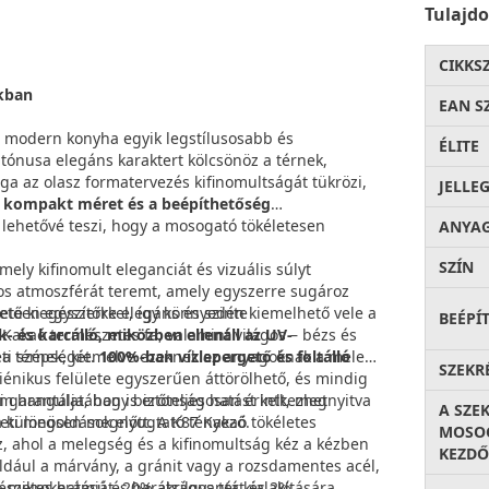
Tulajd
CIKKS
okban
EAN S
 modern konyha egyik legstílusosabb és
ÉLITE
tónusa elegáns karaktert kölcsönöz a térnek,
ga az olasz formatervezés kifinomultságát tükrözi,
JELLE
A
kompakt méret és a beépíthetőség
 lehetővé teszi, hogy a mosogató tökéletesen
ANYA
SZÍN
ly kifinomult eleganciát és vizuális súlyt
nos atmoszférát teremt, amely egyszerre sugároz
ete kiegészítőkkel, így könnyedén kiemelhető vele a
etően egyszerre elegáns és szinte
BEÉPÍ
 Kakaó természetes fa, valamint világos – bézs és
k- és karcálló, miközben ellenáll az UV-
d a térnek, kiemelve ezeknek az anyagoknak a meleg
eti szépségét.
100%-ban vízlepergető és foltálló
SZEKR
igiénikus felülete egyszerűen áttörölhető, és mindig
 hangulatában is erőteljes hatást kelt, megnyitva
mi garantálja, hogy biztonságosan érintkezhet
A SZE
ára különösen megnyugtató tényező.
eti megoldások előtt. A K87 Kakaó tökéletes
MOSOG
, ahol a melegség és a kifinomultság kéz a kézben
KEZDŐ
például a márvány, a gránit vagy a rozsdamentes acél,
 mikrokerámiát, 20% akrilgyantát és 2%
észetes hatású és barátságos tér kialakítására