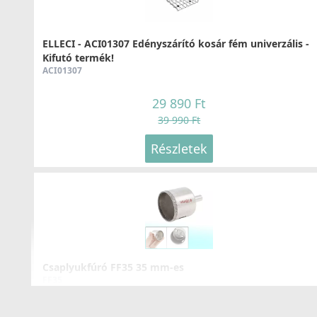
MIKD01IN
49 990 Ft
ELLECI - ACI01307 Edényszárító kosár fém univerzális -
Kifutó termék!
Részletek
ACI01307
29 890 Ft
39 990 Ft
Részletek
ELLECI - Csaptelep Stream Plus - Arany
MOKSTPGD
176 990 Ft
Részletek
Csaplyukfúró FF35 35 mm-es
FF35
5 990 Ft