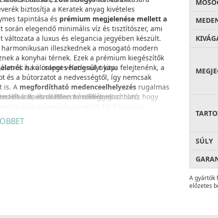
MOSOG
verék biztosítja a Keratek anyag kivételes
ymes tapintása és
prémium megjelenése mellett a
MEDEN
során elegendő minimális víz és tisztítószer, ami
t változata a luxus és elegancia jegyében készült.
KIVÁG
sak harmonikusan illeszkednek a mosogató modern
znek a konyhai térnek. Ezek a prémium kiegészítők
gjelenés is különleges hangsúlyt kap.
tról: ha a csapot véletlenül nyitva felejtenénk, a
MEGJE
ot és a bútorzatot a nedvességtől, így nemcsak
 is. A
megfordítható medenceelhelyezés
rugalmas
hez és a használati szokásokhoz igazítható, hogy
usabbá az olasz Elleci minőséggel!
rendelkezik, és minden termékében az olasz
em csupán a minőségbe vetett hit kifejezése,
TARTO
távon hűséges társ marad
a konyhában.
ÖBBET
 tökéletes harmóniáját kínálja – egy olyan prémium
eli a praktikusságot. Az okos kialakítás
SÚLY
 megbízhatóságot visz otthonába.
ó alatti szekrényben több hely marad szemetes
ra. Ez a megoldás nemcsak esztétikus, hanem
GARA
A gyártók 
előzetes b
a a víz gyors, akadálymentes lefolyását még nagy
agyobb szennyeződésektől, így
megelőzi az
lcsfontosságú részlet hosszú távon kényelmesebbé