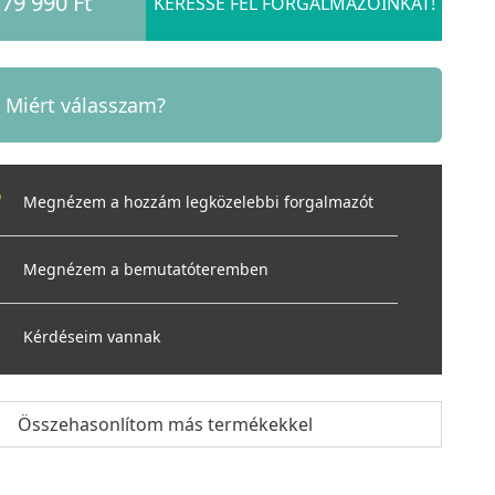
79 990 Ft
KERESSE FEL FORGALMAZÓINKAT!
Miért válasszam?
Megnézem a hozzám legközelebbi forgalmazót
Megnézem a bemutatóteremben
Kérdéseim vannak
Összehasonlítom más termékekkel