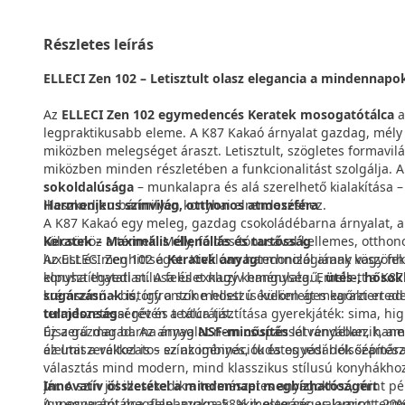
Részletes leírás
ELLECI Zen 102 – Letisztult olasz elegancia a mindennap
Az
ELLECI Zen 102 egymedencés Keratek mosogatótálca
a
legpraktikusabb eleme. A K87 Kakaó árnyalat gazdag, mély 
miközben melegséget áraszt. Letisztult, szögletes formavilá
miközben minden részletében a funkcionalitást szolgálja. 
sokoldalúsága
– munkalapra és alá szerelhető kialakítása –
illeszkedjen bármilyen konyhai elrendezéshez.
Harmonikus színvilág, otthonos atmoszféra
A K87 Kakaó egy meleg, gazdag csokoládébarna árnyalat, ame
Keratek – Maximális ellenállás és tartósság
kölcsönöz a térnek. Mély, földes tónusával kellemes, ottho
Az ELLECI Zen 102 a
luxust és meghittséget. Kiválóan harmonizál arany vagy fek
Keratek anyag
technológiának köszönh
elpusztíthatatlan. A felület nagy keménységű,
konyha egyedi stílusa és exkluzív hangulata. Emellett a K87
ütés-, hősok
sugárzásnak is
krémszínű – bútorfrontok mellett is különleges karaktert a
, így a színe hosszú éveken át megőrzi ered
tulajdonság
természetességét és textúráját.
ai révén a tálca tisztítása gyerekjáték: sima, h
újszerű marad. Az anyag
Ez a gazdag barna árnyalat nem csupán látványában, hanem
NSF-minősítés
sel rendelkezik, a
élelmiszerekkel is – ez az igényes, tudatos vásárlók szám
az utat a változatos színkombinációk és egyedi belsőépítész
választás mind modern, mind klasszikus stílusú konyhákhoz
Innovatív összetétel a mindennapi megbízhatóságért
jár. A szín jól illeszkedik a természetes anyagokhoz, mint 
A mosogatótálca alapanyaga 58% mesterséges kvarcot, 20%
így egyaránt megfelel azoknak, akik elegáns, valamint term