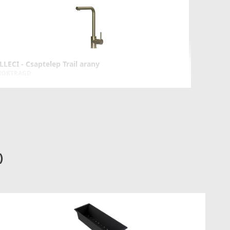
LLECI - Csaptelep Trail arany
OKTRAGD
126 990 Ft
Részletek
)
LLECI - Csaptelep Aluna Plus inox