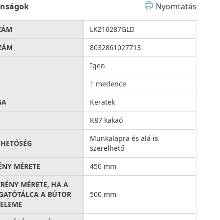
onságok
Nyomtatás
ZÁM
LKZ10287GLD
ZÁM
8032861027713
Igen
G
1 medence
GA
Keratek
K87 kakaó
Munkalapra és alá is
THETŐSÉG
szerelhető
ÉNY MÉRETE
450 mm
KRÉNY MÉRETE, HA A
ATÓTÁLCA A BÚTOR
500 mm
ELEME