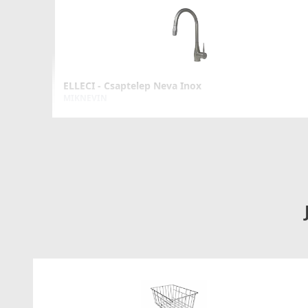
ELLECI - Csaptelep Neva Inox
MIKNEVIN
99 990 Ft
Részletek
ELLECI - Csaptelep Drive inox