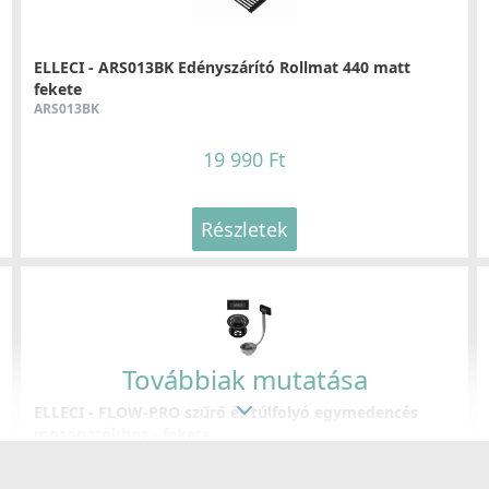
MIKX01IN
M
75 990 Ft
ELLECI - ARS013BK Edényszárító Rollmat 440 matt
fekete
Részletek
ARS013BK
19 990 Ft
Részletek
ELLECI - Csaptelep Eclipse - Bronz+fekete
E
MOKECLBZ
M
229 990 Ft
Továbbiak mutatása
Részletek
ELLECI - FLOW-PRO szűrő és túlfolyó egymedencés
mosogatókhoz - fekete
KITWPT-F-1VSELL-BK