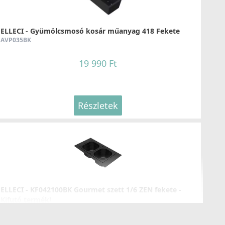
IKA02IN
79 990 Ft
ELLECI - Gyümölcsmosó kosár műanyag 418 Fekete
AVP035BK
Részletek
19 990 Ft
Részletek
LLECI - Csaptelep Club bronz
OKCLUBZ
137 990 Ft
Részletek
ELLECI - KF042100BK Gourmet szett 1/6 ZEN fekete -
Kifutó termék!
KF042100BK