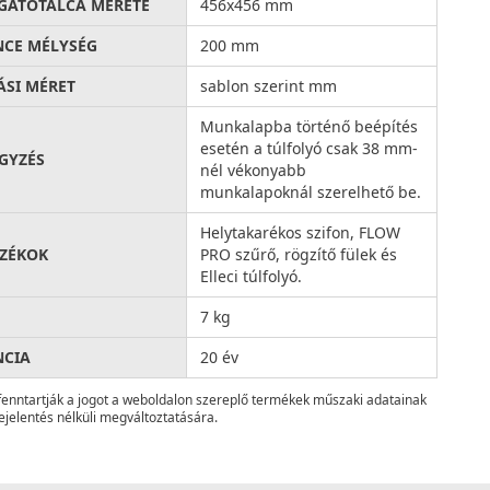
ATÓTÁLCA MÉRETE
456x456 mm
CE MÉLYSÉG
200 mm
ÁSI MÉRET
sablon szerint mm
Munkalapba történő beépítés
esetén a túlfolyó csak 38 mm-
GYZÉS
nél vékonyabb
munkalapoknál szerelhető be.
Helytakarékos szifon, FLOW
ZÉKOK
PRO szűrő, rögzítő fülek és
Elleci túlfolyó.
7 kg
NCIA
20 év
fenntartják a jogot a weboldalon szereplő termékek műszaki adatainak
ejelentés nélküli megváltoztatására.