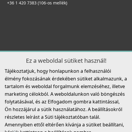
109 990 Ft
+36 1 420 7383 (106-os mellék)
79 990 Ft
Részletek
Részletek
Ez a weboldal sütiket használ!
ELLECI - Csaptelep Tourmaline Plus pure Granitek G40
Tájékoztatjuk, hogy honlapunkon a felhasználói
MGKTOP40
ELLECI - Mosogatótálca Dialogo C86 K96 bronz
élmény fokozásának érdekében sütiket alkalmazunk, a
tartozékkal
125 990 Ft
LKDC8696BRZ
tartalom és weboldal forgalmunk elemzéséhez, illetve
marketing célokból. A weboldalunkon való böngészés
Részletek
99 990 Ft
folytatásával, és az Elfogadom gombra kattintással,
Ön hozzájárul a sütik használatához. A beállításokról
Részletek
részletes leírást a Süti tájékoztatóban talál.
Amennyiben ettől eltérően kívánja a sütiket beállítani,