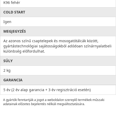
K96 fehér
COLD START
Igen
MEGJEGYZÉS
Az azonos színű csaptelepek és mosogatótálcák között,
gyártástechnológiai sajátosságokból adódoan színárnyalatbeli
különbség előfordulhat.
SÚLY
2 kg
GARANCIA
5 év (2 év alap garancia + 3 év regisztráció esetén)
A gyártók fenntartják a jogot a weboldalon szereplő termékek műszaki
adatainak előzetes bejelentés nélküli megváltoztatására.