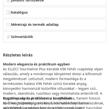
Javasolt tartozékok
Katalógus
Méretrajz és termék adatlap
Színvariációk
Részletes leírás
Modern elegancia és praktikum egyben
Az ELLECI Tourmaline Plus Keratek K96 Fehér csaptelep olyan
választás, amely a mindennapi kényelmet ötvözi a kifinomult
megjelenéssel. Letisztult, modern formavilága és a
természetes hatású K96 Fehér színű Keratek anyag,
könnyedén harmonizál különféle stílusokkal – legyen szó
modern, skandináv, rusztikus vagy minimalista enteriőrről. A
csaptelep nemcsak stílust visz az otthonába, hanem hosszú
Rugalmasság és praktikum a konyhában
távú megbízhatóságot is kínál, ami különösen fontos azoknak,
Az Elleci csaptelep praktikus, kihúzható kifolyószárral
akik értékelik a tartósságot és a stabil minőséget.
rendelkezik, amelynek köszönhetően a csap szárát használat