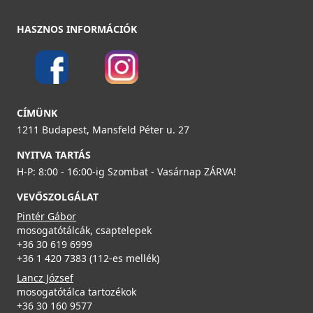
HASZNOS INFORMÁCIÓK
ELLECI - Csaptelep Tourmaline Plus pure Keratek K86
ELLECI - Víztisztító készülék Pure Ultra + ajándék
MKKTOP86
csaptelep a szűrt vízhez
CÍMÜNK
MOKCAUBKsz
119 990 Ft
1211 Budapest, Mansfeld Péter u. 27
299 990 Ft
NYITVA TARTÁS
Részletek
H-P: 8:00 - 16:00-ig Szombat - Vasárnap ZÁRVA!
Részletek
VEVŐSZOLGÁLAT
Pintér Gábor
mosogatótálcák, csaptelepek
+36 30 619 6999
+36 1 420 7383 (112-es mellék)
ELLECI - Csaptelep Tourmaline Plus pure Inox
Lancz József
MIKTOPIN
mosogatótálca tartozékok
ELLECI - Mosogatótálca medencefenék Essenza 50 K96
+36 30 160 9577
LKES5096