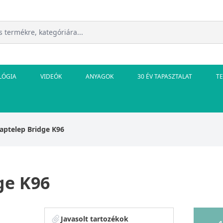
LÓGIA
VIDEÓK
ANYAGOK
30 ÉV TAPASZTALAT
T
saptelep Bridge K96
ge K96
Javasolt tartozékok