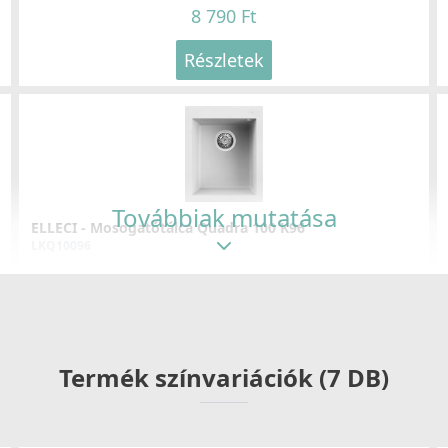
8 790 Ft
Részletek
Továbbiak mutatása
ELLECI - Mosogatótálca Quadra 100 K96
LKQ10096
105 990 Ft
Részletek
Termék színvariációk (7 DB)