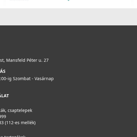
279 990 Ft
99 990 Ft
Részletek
104 990 Ft
Részletek
t, Mansfeld Péter u. 27
ELLECI - Mosogatótálca Mixology 590 K96 inox
TÁS
tartozékokkal
6:00-ig Szombat - Vasárnap
LKM59096FIXCI
289 990 Ft
ÁLAT
Részletek
ák, csaptelepek
999
83 (112-es mellék)