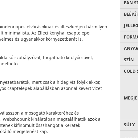
EAN S
BEÉPÍ
JELLE
 mindennapos elvárásoknak és illeszkedjen bármilyen
lt minimalista. Az Elleci konyhai csaptelepei
FORM
ényelmes és ugyanakkor környezetbarát is.
ANYA
dalsó szabályzóval, forgatható kifolyócsővel,
SZÍN
ndelhető.
COLD 
nyezetbarátok, mert csak a hideg víz folyik akkor,
os csaptelepek alapállásban azonnal kevert vizet
MEGJE
 válasszon a mosogató karakteréhez és
t. Webshopunk kínálatában megtalálhatók azok a
SÚLY
tenek kifinomult összhangot a Keratek
őtálló megjelenést kap.