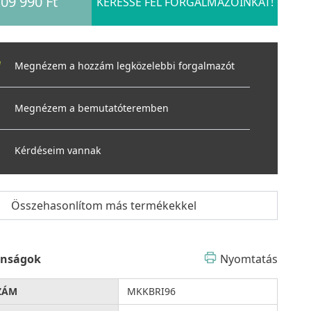
09 990 Ft
KERESSE FEL FORGALMAZÓINKAT!
Megnézem a hozzám legközelebbi forgalmazót
Megnézem a bemutatóteremben
Kérdéseim vannak
Összehasonlítom más termékekkel
onságok
Nyomtatás
ZÁM
MKKBRI96