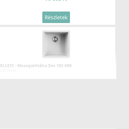
Részletek
ELLECI - Mosogatótálca Zen 102 K96
LKZ10296
109 990 Ft
Részletek