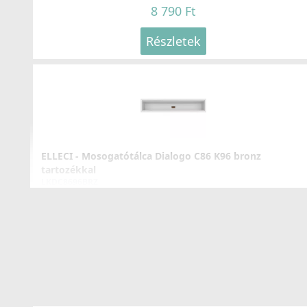
8 790 Ft
Részletek
ELLECI - Mosogatótálca Dialogo C86 K96 bronz
tartozékkal
LKDC8696BRZ
99 990 Ft
Részletek