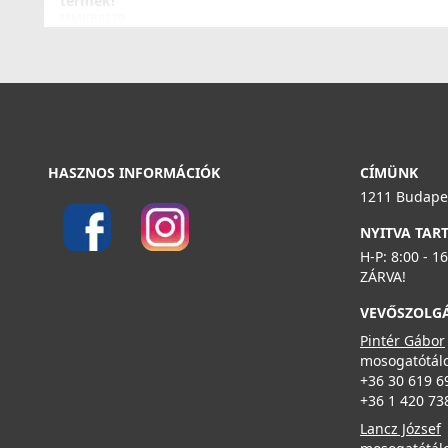
termék!
MMKBRI79
Részletek
76 890 Ft
99 990 Ft
Részletek
HASZNOS INFORMÁCIÓK
CÍMÜNK
1211 Budapes
ELLECI - Mosogatótálca Best 450 K96
NYITVA TAR
LKB45096
H-P: 8:00 - 1
ZÁRVA!
155 990 Ft
ELLECI - Csaptelep Bridge K86
VEVŐSZOLG
MKKBRI86
Pintér Gábor
Részletek
109 990 Ft
mosogatótálc
+36 30 619 6
+36 1 420 73
Részletek
Lancz József