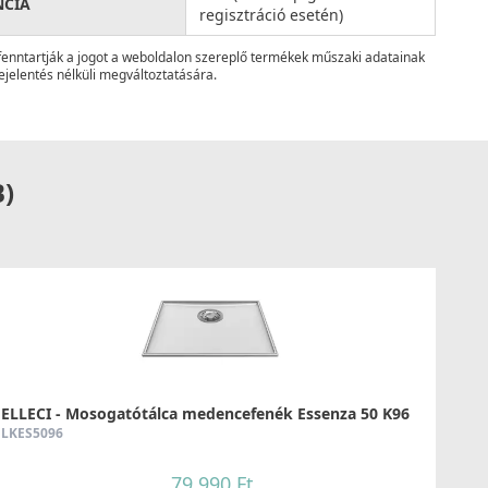
NCIA
regisztráció esetén)
fenntartják a jogot a weboldalon szereplő termékek műszaki adatainak
ejelentés nélküli megváltoztatására.
B)
ELLECI - Mosogatótálca medencefenék Essenza 50 K96
LKES5096
79 990 Ft