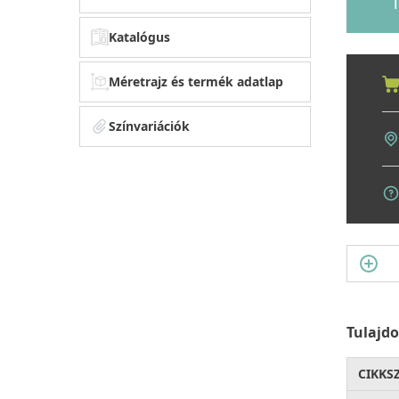
1
Katalógus
Méretrajz és termék adatlap
Színvariációk
Tulajd
CIKKS