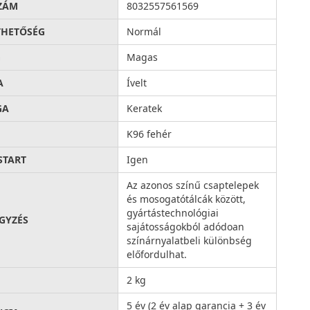
ZÁM
8032557561569
THETŐSÉG
Normál
G
Magas
A
Ívelt
GA
Keratek
K96 fehér
START
Igen
Az azonos színű csaptelepek
és mosogatótálcák között,
gyártástechnológiai
GYZÉS
sajátosságokból adódoan
színárnyalatbeli különbség
előfordulhat.
2 kg
5 év (2 év alap garancia + 3 év