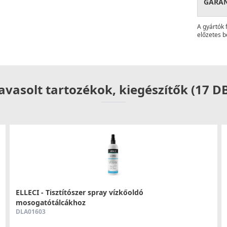
GARA
A gyártók 
előzetes b
avasolt tartozékok, kiegészítők (17 D
ELLECI - Tisztítószer spray vízkőoldó
mosogatótálcákhoz
DLA01603