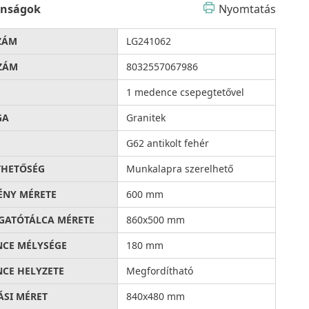
onságok
Nyomtatás
ZÁM
LG241062
ZÁM
8032557067986
G
1 medence csepegtetővel
GA
Granitek
G62 antikolt fehér
THETŐSÉG
Munkalapra szerelhető
ÉNY MÉRETE
600 mm
ATÓTÁLCA MÉRETE
860x500 mm
CE MÉLYSÉGE
180 mm
CE HELYZETE
Megfordítható
ÁSI MÉRET
840x480 mm