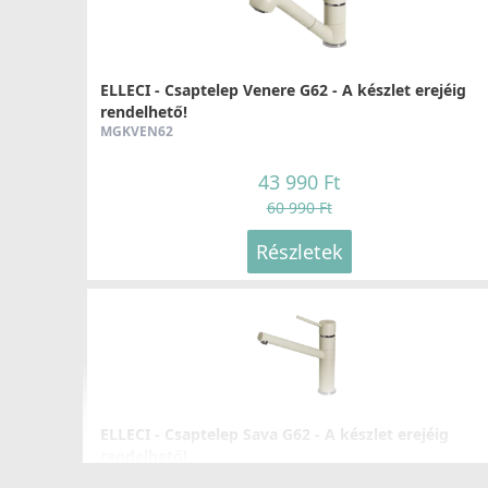
ELLECI - Csaptelep Venere G62 - A készlet erejéig
rendelhető!
MGKVEN62
43 990 Ft
60 990 Ft
Részletek
ELLECI - Csaptelep Sava G62 - A készlet erejéig
rendelhető!
MGKSAV62