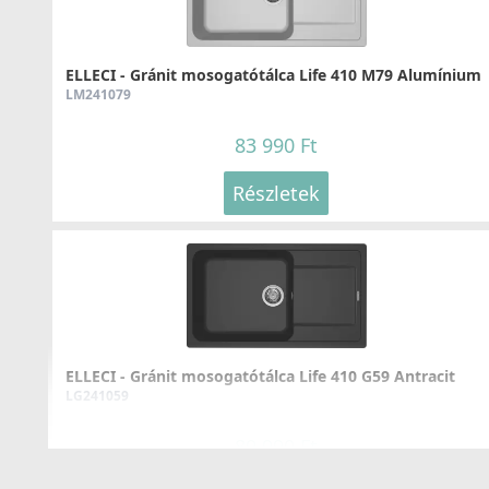
ELLECI - FLOW szűrő és túlfolyó egymedencés
mosogatókhoz inox
KITWPT-FB-1VTELL-IN
ELLECI - Gránit mosogatótálca Life 410 M79 Alumínium
LM241079
8 590 Ft
83 990 Ft
Részletek
Részletek
ELLECI - Tisztítószer folteltávolító világos színű
mosogatótálcákhoz
ELLECI - Gránit mosogatótálca Life 410 G59 Antracit
DLC01603
LG241059
11 990 Ft
89 990 Ft
Részletek