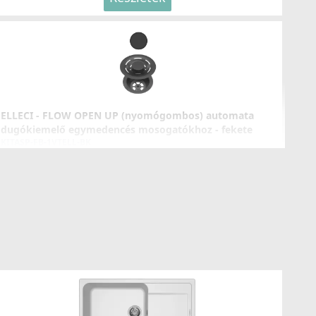
ELLECI - FLOW OPEN UP (nyomógombos) automata
dugókiemelő egymedencés mosogatókhoz - fekete
KITASP-FB-1VTELL-BK
16 990 Ft
Részletek