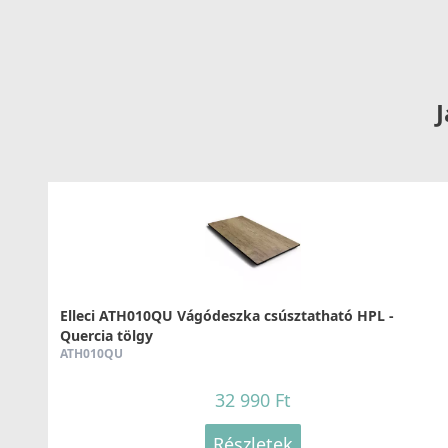
69 990 Ft
83 990 Ft
Részletek
J
ELLECI - Csaptelep Neva G62
MGKNEV62
Elleci ATH010QU Vágódeszka csúsztatható HPL -
119 990 Ft
Quercia tölgy
ATH010QU
32 990 Ft
Részletek
Részletek