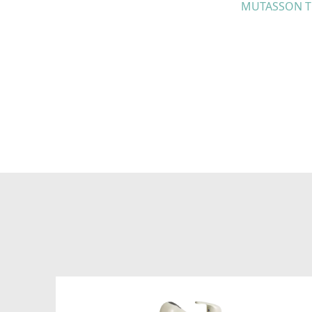
MUTASSON T
Az új hexavalens gyanta és a kerámia nanorészecskék vegyít
legkiemelkedőbb versenytársunk termékénél
50%-kal nagy
hősokknak.
Hősokkal szembeni ellenállás: meghaladja a s
IAPMO ANSI Z 124.6).
UV-védelem
Az összetétel részét képező UV-védelemnek köszönhetően
a
Antibakteriális védelem
Higiénia: az anyag összetételéből adódóan meggátolja a mik
baktériumok eltávolítását, ezzel higiéniát és tisztaságot ho
ezüst ionok
100%-os antibakteriális védelmet nyújtanak.