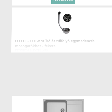
ELLECI - Csaptelep Stream Plus Granitek G62
MGKSTP62
ELLECI - FLOW szűrő és túlfolyó egymedencés
mosogatókhoz - fekete
119 990 Ft
KITWPT-FB-1VTELL-BK
125 990 Ft
11 990 Ft
Részletek
Részletek