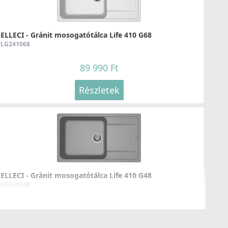
ELLECI - Tisztítószer spray vízkőoldó
mosogatótálcákhoz
DLA01603
ELLECI - Gránit mosogatótálca Life 410 G68
LG241068
8 790 Ft
89 990 Ft
Részletek
Részletek
ELLECI - FLOW OPEN TWIST (tekerős) automata
dugókiemelő egymedencés mosogatókhoz - Fekete
ELLECI - Gránit mosogatótálca Life 410 G48
KITASPT-FB-1VTELL-BK
LG241048
16 990 Ft
89 990 Ft
Részletek