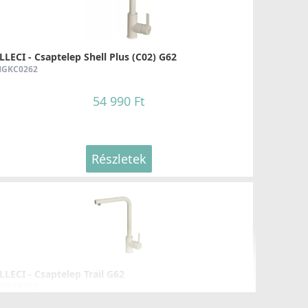
LLECI - Csaptelep Shell Plus (C02) G62
GKC0262
54 990 Ft
Részletek
LLECI - Csaptelep Trail G62
GKTRA62