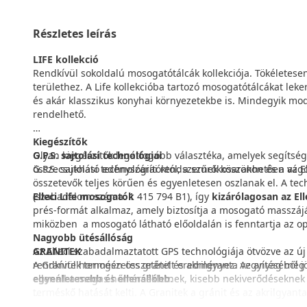
Részletes leírás
LIFE kollekció
Rendkívül sokoldalú mosogatótálcák kollekciója. Tökéletes
területhez. A Life kollekcióba tartozó mosogatótálcákat leker
és akár klasszikus konyhai környezetekbe is. Mindegyik mode
rendelhető.
Kiegészítők
Olyan kiegészítők legátfogóbb választéka, amelyek segítsé
G.P.S. sajtolási technológiai
összecsukható edényszárítóktól, a szűrőkosarakon és a vá
G.P.S. sajtolási technológiai rendszernek köszönhetôen az
összetevők teljes körűen és egyenletesen oszlanak el. A te
Elleci Life mosogatók
(szabadalom száma: 1 415 794 B1), így
kizárólagosan az Ell
prés-formát alkalmaz, amely biztosítja a mosogató masszáj
miközben a mosogató látható előoldalán is fenntartja az op
Nagyobb ütésállóság
GRANITEK
Az Elleci szabadalmaztatott GPS technológiája ötvözve az 
A Granitek természetes gránit és akrilgyanta vegyítéséből jö
rendkívül homogén összetételt eredményez. Az anyag még 
ellenáll a magas hőmérsékletnek, kisebb nekiverődéseknek
egyenletesebb és ellenállóbb.
terméskő hatását kelti. A Granitek a gránit és az akrilgyant
egyedülálló minőségi tulajdonságokkal bír.
Fokozott ellenállás a hősokkal szemben (+50%)