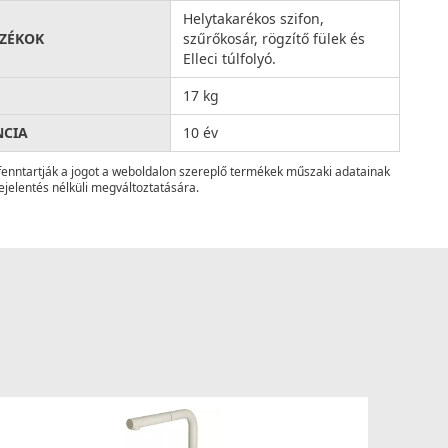
Helytakarékos szifon,
ZÉKOK
szűrőkosár, rögzítő fülek és
Elleci túlfolyó.
17 kg
NCIA
10 év
fenntartják a jogot a weboldalon szereplő termékek műszaki adatainak
ejelentés nélküli megváltoztatására.