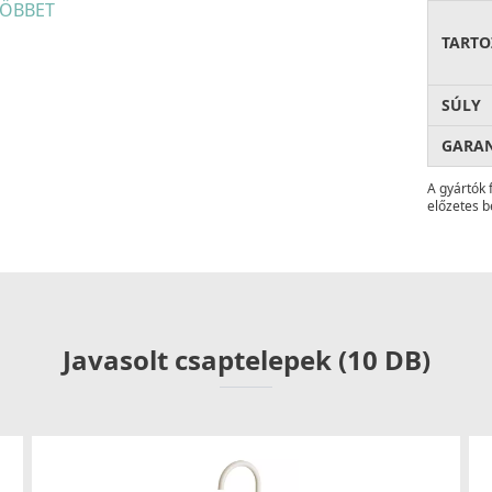
ÖBBET
ésével egy olyan anyag született, amely fokozottan,
obb mértékben áll ellen a karcoknak és a
TARTO
zabványokban foglalt követelményeket (UNI13310,
SÚLY
GARA
z anyag nem fakul ki az idő múlásával.
A gyártók 
előzetes b
roorganizmusok kifejlődését, valamint elősegíti a
z a konyhába. Az antibakteriális rendszert alkotó
Javasolt csaptelepek (10 DB)