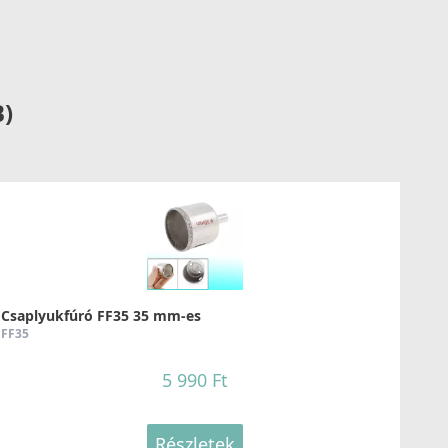
89 990 Ft
Részletek
B)
LLECI - Csaptelep Trail Plus G62
GKTRP62
Csaplyukfúró FF35 35 mm-es
119 990 Ft
FF35
5 990 Ft
Részletek
Részletek