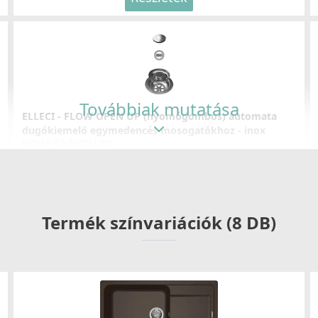
Továbbiak mutatása
ELLECI - FLOW OPEN UP (nyomógombos) automata
dugókiemelő egymedencés mosogatókhoz - inox
KITASP-FB-1VTELL-IN
14 990 Ft
Részletek
Termék színvariációk (8 DB)