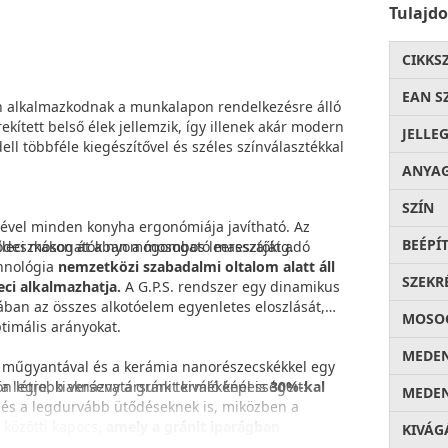
Tulajd
CIKKS
EAN S
en alkalmazkodnak a munkalapon rendelkezésre álló
ekített belső élek jellemzik, így illenek akár modern
JELLE
ll többféle kiegészítővel és széles színválasztékkal
ANYA
SZÍN
gével minden konyha ergonómiája javítható. Az
BEÉPÍ
gódeszkákon át a nyomógombos leeresztőkig.
 Elleci mosogatókban a mosogató masszáját adó
chnológia
nemzetközi szabadalmi oltalom alatt áll
SZEKR
eci alkalmazhatja.
A G.P.S. rendszer egy dinamikus
ában az összes alkotóelem egyenletes eloszlását,
MOSOG
timális arányokat.
MEDEN
új műgyantával és a kerámia nanorészecskékkel egy
n létre, kiaknázva a gránit kiváló képességeit:
a legjobb versenytársunk termékénél is
30%-kal
MEDEN
 és a legdurvább ütődéseknek is, miközben a
a közötti kapocs,
amely a gránit iparágban
KIVÁG