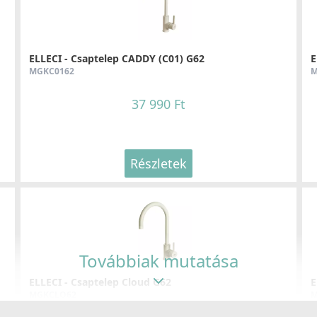
ELLECI - Csaptelep CADDY (C01) G62
E
MGKC0162
M
37 990 Ft
Részletek
Továbbiak mutatása
ELLECI - Csaptelep Cloud G62
E
MGKCLO62
M