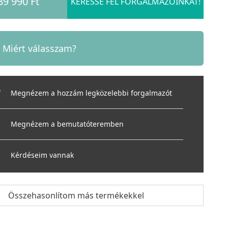
89 990 Ft
KERESSE FEL FORGALMAZÓINKAT!
Miért válasszam?
Megnézem a hozzám legközelebbi forgalmazót
Megnézem a bemutatóteremben
Kérdéseim vannak
Összehasonlítom más termékekkel