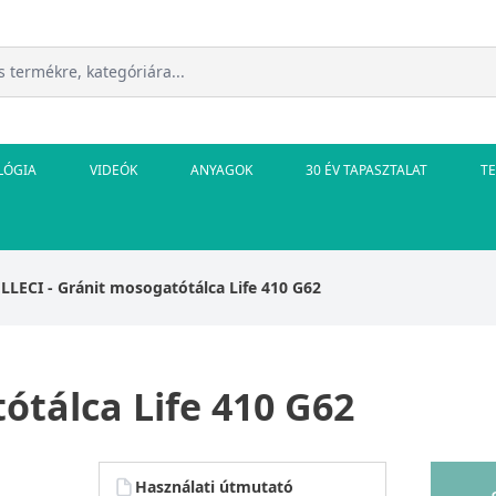
LÓGIA
VIDEÓK
ANYAGOK
30 ÉV TAPASZTALAT
T
ELLECI - Gránit mosogatótálca Life 410 G62
ótálca Life 410 G62
Használati útmutató