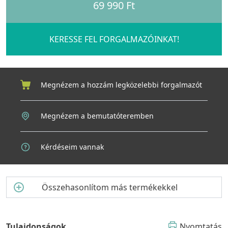
69 990 Ft
mm-es furattal.
2-féle színben rendelhető.
KERESSE FEL FORGALMAZÓINKAT!
Megnézem a hozzám legközelebbi forgalmazót
Megnézem a bemutatóteremben
Kérdéseim vannak
Összehasonlítom más termékekkel
Tulajdonságok
Nyomtatás