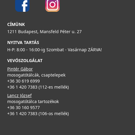
ELLECI - Gránit mosogatótálca Time 102 G40 fekete
tartozékokkal
CÍMÜNK
LG210240BKM
1211 Budapest, Mansfeld Péter u. 27
85 990 Ft
NYITVA TARTÁS
H-P: 8:00 - 16:00-ig Szombat - Vasárnap ZÁRVA!
Részletek
VEVŐSZOLGÁLAT
Pintér Gábor
mosogatótálcák, csaptelepek
+36 30 619 6999
+36 1 420 7383 (112-es mellék)
Lancz József
mosogatótálca tartozékok
ELLECI - Gránit mosogatótálca Time 105 UM G40 fekete
+36 30 160 9577
tartozékokkal munkalap alá szerelhető
+36 1 420 7383 (106-os mellék)
LG210540BSOBKM
89 990 Ft