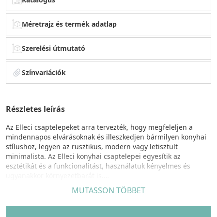
Méretrajz és termék adatlap
Szerelési útmutató
Színvariációk
Részletes leírás
Az Elleci csaptelepeket arra tervezték, hogy megfeleljen a
mindennapos elvárásoknak és illeszkedjen bármilyen konyhai
stílushoz, legyen az rusztikus, modern vagy letisztult
minimalista. Az Elleci konyhai csaptelepei egyesítik az
esztétikát és a funkcionalitást, használatuk kényelmes és
ugyanakkor környezetbarát is.
MUTASSON TÖBBET
IXORA csaptelep egyedi tulajdonságok:
Egykaros modern, kerámiabetétes csaptelep, oldalsó
szabályzóval, forgatható kifolyócsővel, normál beépítéssel, Ø35