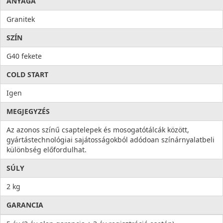
ANYAGA
Granitek
SZÍN
G40 fekete
COLD START
Igen
MEGJEGYZÉS
Az azonos színű csaptelepek és mosogatótálcák között,
gyártástechnológiai sajátosságokból adódoan színárnyalatbeli
különbség előfordulhat.
SÚLY
2 kg
GARANCIA