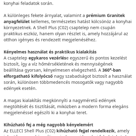
konyhai feladatok során.
A különleges fekete árnyalat, valamint a
prémium Granitek
anyagfelület
kellemes, természetes hatást kölcsönöz a konyhai
környezetnek. A Shell Plus (C02) csaptelep nem csupán
praktikus eszköz, hanem olyan részlet is, amely hozzájárul az
otthon igényes és rendezett megjelenéséhez.
Kényelmes használat és praktikus kialakítás
A csaptelep
egykaros vezérlés
e egyszerű és pontos kezelést
biztosít, így a víz hőmérsékletének és mennyiségének
beállítása gyorsan, kényelmesen elvégezhető. A
360°-ban
elforgatható kifolyócső
nagy szabadságot biztosít a használat
során, különösen többmedencés mosogatók vagy nagyobb
edények esetén.
A magas kialakítás megkönnyíti a nagyméretű edények
megtöltését és tisztítását, miközben a modern forma elegáns
megjelenéssel egészíti ki a konyhai teret.
Kihúzható fej a még nagyobb kényelemért
Az ELLECI Shell Plus (C02)
kihúzható fejjel rendelkezik
, amely