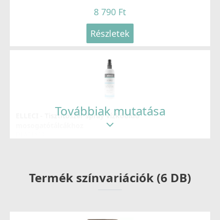
8 790 Ft
Részletek
Továbbiak mutatása
ELLECI - Tisztítószer spray vízkőoldó
mosogatótálcákhoz
DLA01603
8 790 Ft
Termék színvariációk (6 DB)
Részletek