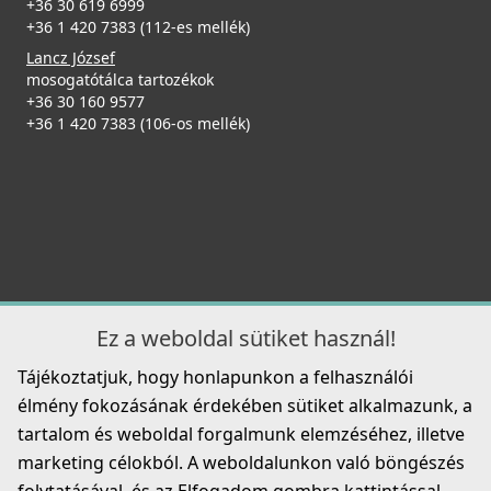
+36 30 619 6999
+36 1 420 7383 (112-es mellék)
ELLECI - Csaptelep Shell Plus (C02) G68
Lancz József
MGKC0268
mosogatótálca tartozékok
ELLECI - Gránit mosogatótálca Time 105 UM G40 fekete
+36 30 160 9577
tartozékokkal munkalap alá szerelhető
54 990 Ft
+36 1 420 7383 (106-os mellék)
LG210540BSOBKM
Részletek
89 990 Ft
Részletek
Ez a weboldal sütiket használ!
ELLECI - Csaptelep Shell Plus (C02) G48
Tájékoztatjuk, hogy honlapunkon a felhasználói
MGKC0248
élmény fokozásának érdekében sütiket alkalmazunk, a
ELLECI - Gránit mosogatótálca Master 350 G40
54 990 Ft
LGM35040
tartalom és weboldal forgalmunk elemzéséhez, illetve
marketing célokból. A weboldalunkon való böngészés
Részletek
94 990 Ft