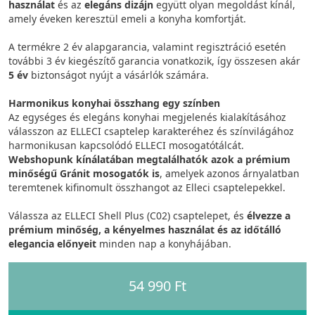
használat
és az
elegáns dizájn
együtt olyan megoldást kínál,
amely éveken keresztül emeli a konyha komfortját.
A termékre 2 év alapgarancia, valamint regisztráció esetén
további 3 év kiegészítő garancia vonatkozik, így összesen akár
5 év
biztonságot nyújt a vásárlók számára.
Harmonikus konyhai összhang egy színben
Az egységes és elegáns konyhai megjelenés kialakításához
válasszon az ELLECI csaptelep karakteréhez és színvilágához
harmonikusan kapcsolódó ELLECI mosogatótálcát.
Webshopunk kínálatában
megtalálhatók azok a prémium
minőségű Gránit mosogatók is
, amelyek azonos árnyalatban
teremtenek kifinomult összhangot az Elleci csaptelepekkel.
Válassza az ELLECI Shell Plus (C02) csaptelepet, és
élvezze a
prémium minőség, a kényelmes használat és az időtálló
elegancia előnyeit
minden nap a konyhájában.
54 990 Ft