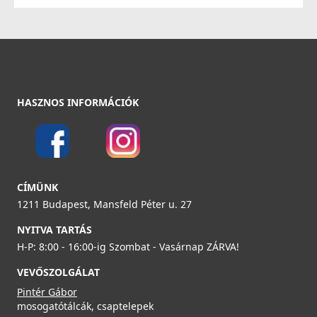
54 990 Ft
85 990 Ft
Részletek
Részletek
HASZNOS INFORMÁCIÓK
ELLECI - Csaptelep Shell Plus (C02) Króm
ELLECI - Gránit mosogatótálca Time 102 G40 fekete
MIKC02CR
tartozékokkal
CÍMÜNK
LG210240BKM
54 990 Ft
1211 Budapest, Mansfeld Péter u. 27
85 990 Ft
NYITVA TARTÁS
Részletek
H-P: 8:00 - 16:00-ig Szombat - Vasárnap ZÁRVA!
Részletek
VEVŐSZOLGÁLAT
Pintér Gábor
mosogatótálcák, csaptelepek