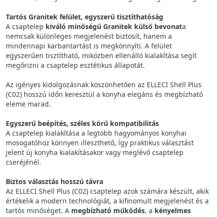
Tartós Granitek felület, egyszerű tisztíthatóság
A csaptelep
kiváló minőségű Granitek külső bevonat
a
nemcsak különleges megjelenést biztosít, hanem a
mindennapi karbantartást is megkönnyíti. A felület
egyszerűen tisztítható, miközben ellenálló kialakítása segít
megőrizni a csaptelep esztétikus állapotát.
Az igényes kidolgozásnak köszönhetően az ELLECI Shell Plus
(C02) hosszú időn keresztül a konyha elegáns és megbízható
eleme marad.
Egyszerű beépítés, széles körű kompatibilitás
A csaptelep kialakítása a legtöbb hagyományos konyhai
mosogatóhoz könnyen illeszthető, így praktikus választást
jelent új konyha kialakításakor vagy meglévő csaptelep
cseréjénél.
Biztos választás hosszú távra
Az ELLECI Shell Plus (C02) csaptelep azok számára készült, akik
értékelik a modern technológiát, a kifinomult megjelenést és a
tartós minőséget. A
megbízható működés
, a
kényelmes