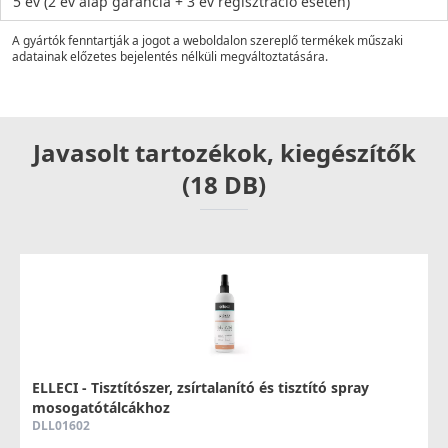
5 év (2 év alap garancia + 3 év regisztráció esetén)
A gyártók fenntartják a jogot a weboldalon szereplő termékek műszaki
adatainak előzetes bejelentés nélküli megváltoztatására.
Javasolt tartozékok, kiegészítők
(18 DB)
ELLECI - Tisztítószer, zsírtalanító és tisztító spray
mosogatótálcákhoz
DLL01602