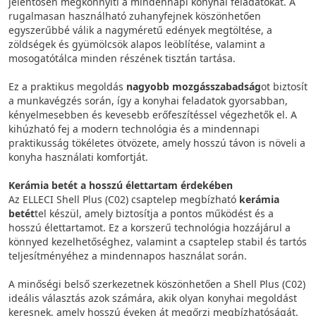
jelentősen megkönnyíti a mindennapi konyhai feladatokat. A
rugalmasan használható zuhanyfejnek köszönhetően
egyszerűbbé válik a nagyméretű edények megtöltése, a
zöldségek és gyümölcsök alapos leöblítése, valamint a
mosogatótálca minden részének tisztán tartása.
Ez a praktikus megoldás
nagyobb mozgásszabadság
ot biztosít
a munkavégzés során, így a konyhai feladatok gyorsabban,
kényelmesebben és kevesebb erőfeszítéssel végezhetők el. A
kihúzható fej a modern technológia és a mindennapi
praktikusság tökéletes ötvözete, amely hosszú távon is növeli a
konyha használati komfortját.
Kerámia betét a hosszú élettartam érdekében
Az ELLECI Shell Plus (C02) csaptelep megbízható
kerámia
betét
tel készül, amely biztosítja a pontos működést és a
hosszú élettartamot. Ez a korszerű technológia hozzájárul a
könnyed kezelhetőséghez, valamint a csaptelep stabil és tartós
teljesítményéhez a mindennapos használat során.
A minőségi belső szerkezetnek köszönhetően a Shell Plus (C02)
ideális választás azok számára, akik olyan konyhai megoldást
keresnek, amely hosszú éveken át megőrzi megbízhatóságát.