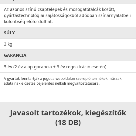
Az azonos színű csaptelepek és mosogatótálcák között,
gyártástechnológiai sajátosságokból adódoan színárnyalatbeli
különbség előfordulhat.
SÚLY
2 kg
GARANCIA
5 év (2 év alap garancia + 3 év regisztráció esetén)
A gyártók fenntartják a jogot a weboldalon szereplő termékek műszaki
adatainak előzetes bejelentés nélküli megváltoztatására.
Javasolt tartozékok, kiegészítők
(18 DB)