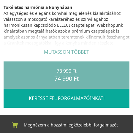
Tökéletes harmónia a konyhában
Az egységes és elegáns konyhai megjelenés kialakításához
válasszon a mosogató karakteréhez és színvilágához
harmonikusan kapcsolódó ELLECI csaptelepet. Webshopunk
kínálatában megtalálhatók azok a prémium csaptelepek is,
amelyek azonos árnyalatban teremtenek kifinomult összhangot
a Granitek mosogatókkal, így a konyha minden részlete
egységes és időtálló megjelenést kap.
MUTASSON TÖBBET
78 990 Ft
74 990 Ft
KERESSE FEL FORGALMAZÓINKAT!
Megnézem a hozzám legközelebbi forgalmazót