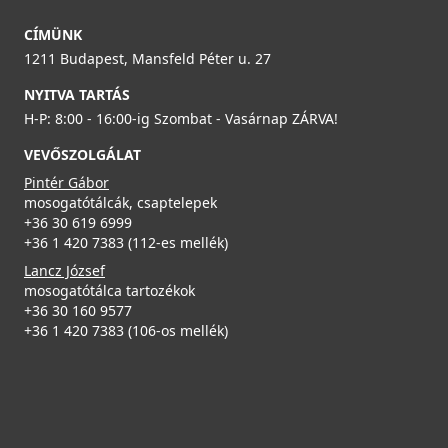
LGQ10551
ELLECI - Csaptelep Senna G40
CÍMÜNK
MGKSEN40
1211 Budapest, Mansfeld Péter u. 27
89 990 Ft
74 990 Ft
NYITVA TARTÁS
Részletek
H-P: 8:00 - 16:00-ig Szombat - Vasárnap ZÁRVA!
78 990 Ft
VEVŐSZOLGÁLAT
Részletek
Pintér Gábor
mosogatótálcák, csaptelepek
+36 30 619 6999
+36 1 420 7383 (112-es mellék)
Lancz József
ELLECI - Gránit mosogatótálca Quadra 130 G51
mosogatótálca tartozékok
LGQ13051
+36 30 160 9577
ELLECI - Csaptelep Senna G68
+36 1 420 7383 (106-os mellék)
109 990 Ft
MGKSEN68
Részletek
74 990 Ft
78 990 Ft