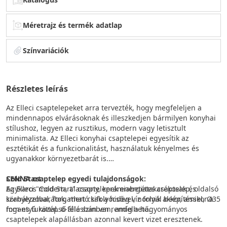
Méretrajz és termék adatlap
Színvariációk
Részletes leírás
Az Elleci csaptelepeket arra tervezték, hogy megfeleljen a
mindennapos elvárásoknak és illeszkedjen bármilyen konyhai
stílushoz, legyen az rusztikus, modern vagy letisztult
minimalista. Az Elleci konyhai csaptelepei egyesítik az
esztétikát és a funkcionalitást, használatuk kényelmes és
ugyanakkor környezetbarát is.
SENNA csaptelep egyedi tulajdonságok:
Cold Start
Egykaros modern, alacsony, kerámiabetétes csaptelep, oldalsó
Az Elleci "Cold Start" csaptelepek energiatakarékosak és
szabályzóval, forgatható kifolyócsővel, normál beépítéssel, Ø35
környezetbarátok, mert csak a hideg víz folyik akkor, amikor a
mm-es furattal. 6-féle színben rendelhető.
fogantyú középső állásban van, amíg a hagyományos
csaptelepek alapállásban azonnal kevert vizet eresztenek.