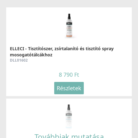
ELLECI - Tisztítószer, zsírtalanító és tisztító spray
mosogatótálcákhoz
DLL01602
8 790 Ft
Részletek
Továbbiak mutatása