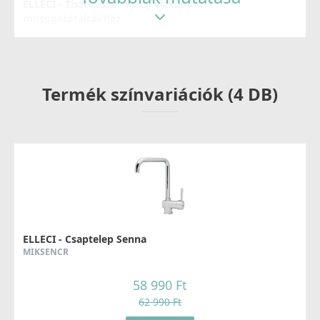
ELLECI - Tisztítószer spray vízkőoldó
mosogatótálcákhoz
DLA01603
8 790 Ft
Termék színvariációk (4 DB)
Részletek
ELLECI - Gránit mosogatótálca Unico CORNER sarok
G51
ELLECI - Csaptelep Senna
LGUCOR51
MIKSENCR
179 990 Ft
58 990 Ft
209 990 Ft
62 990 Ft