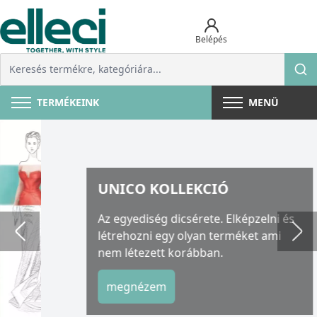
Belépés
TERMÉKEINK
MENÜ
UNICO KOLLEKCIÓ
Az egyediség dicsérete. Elképzelni és
létrehozni egy olyan terméket ami
nem létezett korábban.
megnézem