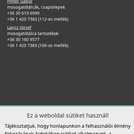
Pintér Gábor
mosogatótálcák, csaptelepek
+36 30 619 6999
+36 1 420 7383 (112-es mellék)
Lancz József
mosogatótálca tartozékok
+36 30 160 9577
+36 1 420 7383 (106-os mellék)
Ez a weboldal sütiket használ!
Tájékoztatjuk, hogy honlapunkon a felhasználói élmény
fokozásának érdekében sütiket alkalmazunk, a