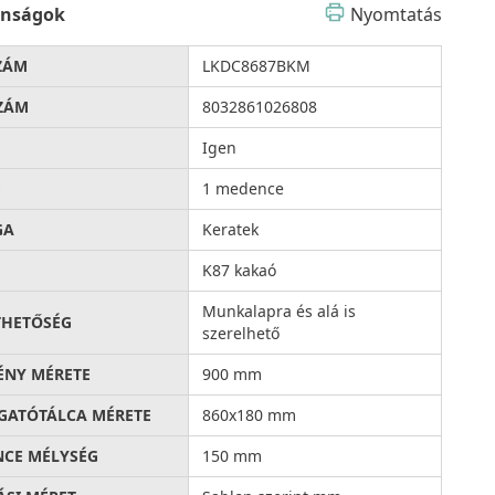
onságok
Nyomtatás
ZÁM
LKDC8687BKM
ZÁM
8032861026808
Igen
G
1 medence
GA
Keratek
K87 kakaó
Munkalapra és alá is
THETŐSÉG
szerelhető
ÉNY MÉRETE
900 mm
ATÓTÁLCA MÉRETE
860x180 mm
CE MÉLYSÉG
150 mm