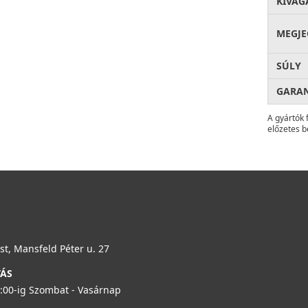
KIVÁG
. Ennek köszönhetően hosszú éveken át megőrzi
vú befektetést jelent minden igényes otthon
MEGJE
elegáns megjelenésével, kiemelkedő tartósságával
z elvárásainak, az ELLECI Dialogo C86 kiváló döntés.
SÚLY
nyelmesebbé és harmonikusabbá minden egyes nap.
 tulajdonságokat. Az anyag 58% mesterséges kvarcot,
GARA
i összetevőt tartalmaz. Ez az innovatív kombináció
ettartamot eredményez.
A gyártók 
előzetes b
lcsönöz a mosogatónak, hanem megakadályozza a
s gyorsabbá és egyszerűbbé válik.
t a
vízcseppek
, a
vízkő
és a különféle
 megkönnyíti a tisztán tartását, miközben kevesebb
nyeinek
is, így biztonságosan érintkezhet
t, Mansfeld Péter u. 27
gy a konyhai előkészítés minden nap biztonságosabb
TÁS
6:00-ig Szombat - Vasárnap