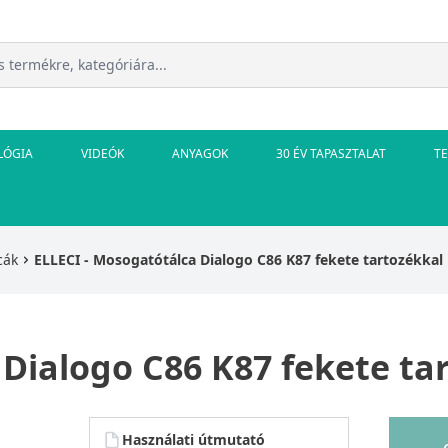
LÓGIA
VIDEÓK
ANYAGOK
30 ÉV TAPASZTALAT
T
cák
ELLECI - Mosogatótálca Dialogo C86 K87 fekete tartozékkal
 Dialogo C86 K87 fekete ta
Használati útmutató