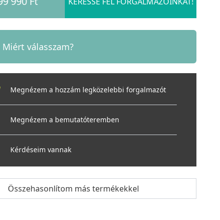
99 990 Ft
KERESSE FEL FORGALMAZÓINKAT!
Miért válasszam?
Megnézem a hozzám legközelebbi forgalmazót
Megnézem a bemutatóteremben
Kérdéseim vannak
Összehasonlítom más termékekkel