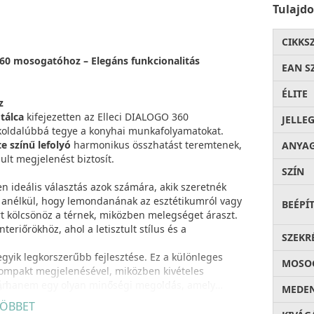
Tulajd
CIKKS
60 mosogatóhoz – Elegáns funkcionalitás
EAN S
ÉLITE
z
tálca
kifejezetten az Elleci DIALOGO 360
JELLE
oldalúbbá tegye a konyhai munkafolyamatokat.
e színű lefolyó
harmonikus összhatást teremtenek,
ANYA
lt megjelenést biztosít.
SZÍN
n ideális választás azok számára, akik szeretnék
 anélkül, hogy lemondanának az esztétikumról vagy
BEÉPÍ
t kölcsönöz a térnek, miközben melegséget áraszt.
eriőrökhöz, ahol a letisztult stílus és a
SZEKR
 egyik legkorszerűbb fejlesztése. Ez a különleges
MOSOG
kompakt megjelenésével, miközben kivételes
án.
ő, hanem egy olyan minőségi megoldás, amely
MEDEN
 gyártó által biztosított
20 év garancia
is
ÖBBET
gy Ön biztos lehet benne, hogy értékálló befektetést
kal
, a
kopással
, a hirtelen hőmérséklet-