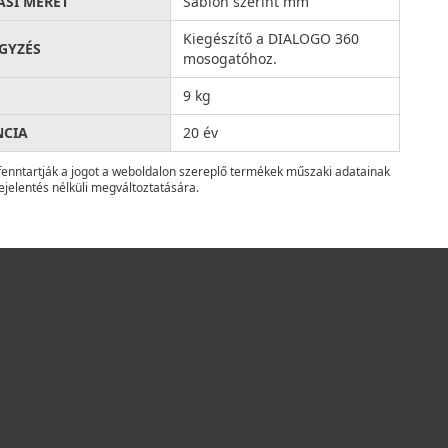
ÁSI MÉRET
Sablon szerint mm
Kiegészítő a DIALOGO 360
GYZÉS
mosogatóhoz.
9 kg
NCIA
20 év
fenntartják a jogot a weboldalon szereplő termékek műszaki adatainak
ejelentés nélküli megváltoztatására.