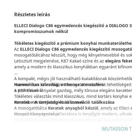
Részletes leírás
ELLECI Dialogo C86 egymedencés kiegészítő a DIALOGO 3
kompromisszumok nélkül
Tökéletes kiegészítő a prémium konyhai munkaterülethe
Az
ELLECI Dialogo C86 egymedencés kiegészítő mosogató
mosogatótálcához készült, hogy még kényelmesebbé és sok
Letisztult megjelenése, K87 Kakaó színe és az
elegáns feket
amely a modern és klasszikus konyhákban egyaránt kifinomu
A kompakt, mégis jól használható kialakításnak köszönhetőe
maximálisan kihasználni mosogatórendszerük lehetőségeit
Harmonikus színvilág, otthonos atmoszféra
a praktikumról.
A K87 Kakaó árnyalat gazdag, mély tónusa elegáns karakter
Tökéletes választás mind klasszikus, mind kortárs konyhai ent
Keratek – A tartósság és az innováció találkozása
természetes árnyalatok találkoznak.
A mosogatótálca
Keratek anyagból készül
, amely az Elleci
kompozit anyag első pillantásra is lenyűgöz modern, ultra
Hosszú távra tervezve
mechanikai ellenállást biztosít a mindennapi használat sor
Az ELLECI Dialogo C86 nem csupán egy praktikus kiegészít
hosszú éveken keresztül szolgálja a mindennapi kényelmet. A
MUTASSON T
A Keratek rendkívül
bizonyítja a termék kiváló minőségét és megbízhatóságát, í
ellenálló az ütődésekkel
, a
karcolások