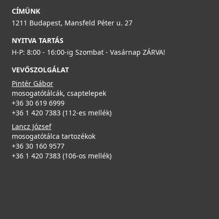
Csaplyukfúró FF35 35 mm-es
Részletek
CÍMÜNK
FF35
95 990 Ft
1211 Budapest, Mansfeld Péter u. 27
5 990 Ft
NYITVA TARTÁS
Részletek
H-P: 8:00 - 16:00-ig Szombat - Vasárnap ZÁRVA!
Részletek
VEVŐSZOLGÁLAT
Pintér Gábor
ELLECI - Csaptelep Neva G59 antracit
mosogatótálcák, csaptelepek
MGKNEV59
+36 30 619 6999
+36 1 420 7383 (112-es mellék)
119 990 Ft
ELLECI - Gránit mosogatótálca Life 450 G62
Lancz József
LG245062
mosogatótálca tartozékok
ELLECI - Tisztítószer, zsírtalanító és tisztító spray
Részletek
+36 30 160 9577
mosogatótálcákhoz
95 990 Ft
+36 1 420 7383 (106-os mellék)
DLL01602
Részletek
8 790 Ft
Részletek