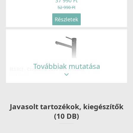
37 990 Ft
52 990 Ft
Részletek
Továbbiak mutatása
ELLECI - Csaptelep Sava G59 antracit
MGKSAV59
69 990 Ft
83 990 Ft
Javasolt tartozékok, kiegészítők
Részletek
(10 DB)