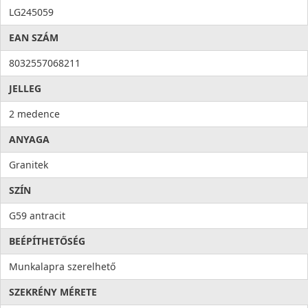
Higiénia: az anyag összetételéből adódóan meggátolja a
LG245059
mikroorganizmusok kifejlődését, valamint elősegíti a
EAN SZÁM
baktériumok eltávolítását, ezzel higiéniát és tisztaságot hoz a
konyhába. Az antibakteriális rendszert alkotó ezüst ionok
8032557068211
100%-os antibakteriális védelmet nyújtanak.
JELLEG
2 medence
ANYAGA
Granitek
SZÍN
G59 antracit
BEÉPÍTHETŐSÉG
Munkalapra szerelhető
SZEKRÉNY MÉRETE