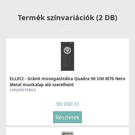
5 980 Ft
8 990 Ft
Termék színvariációk (2 DB)
Részletek
ELLECI - Szifonszett egyutas mosogatóhoz
ELLECI - Gránit mosogatótálca Quadra 50 UM M70 Nero
COMPSIF1V
Metal munkalap alá szerelhető
LMQ05070BSO
3 990 Ft
99 990 Ft
Részletek
Részletek