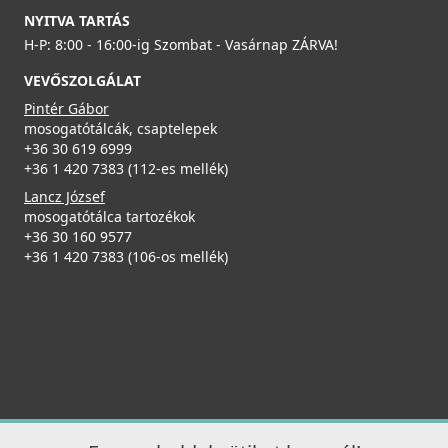
NYITVA TARTÁS
Részletek
H-P: 8:00 - 16:00-ig Szombat - Vasárnap ZÁRVA!
VEVŐSZOLGÁLAT
Pintér Gábor
mosogatótálcák, csaptelepek
+36 30 619 6999
+36 1 420 7383 (112-es mellék)
Lancz József
ELLECI - Tisztítószer, zsírtalanító és tisztító spray
mosogatótálca tartozékok
mosogatótálcákhoz
+36 30 160 9577
DLL01602
+36 1 420 7383 (106-os mellék)
8 790 Ft
Részletek