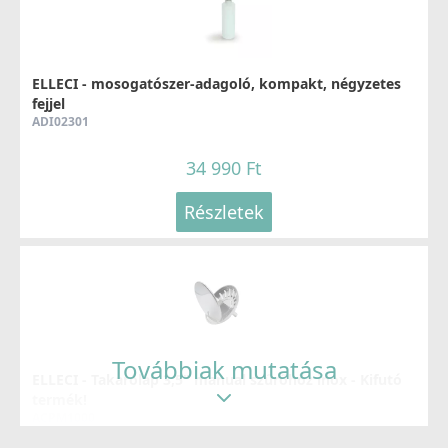
ELLECI - mosogatószer-adagoló, kompakt, négyzetes
fejjel
ADI02301
34 990 Ft
Részletek
Továbbiak mutatása
ELLECI - Takarólap 3,5" manual szűrőhöz inox - Kifutó
termék!
ACPM1000