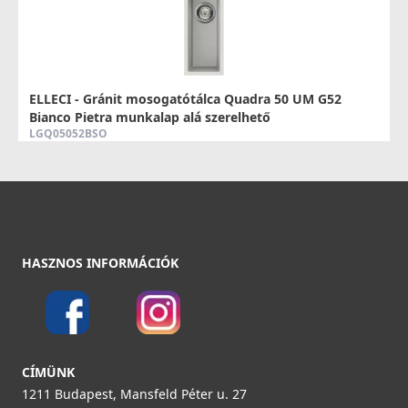
ELLECI - Gyümölcsmosó kosár műanyag 418 Fekete
AVP035BK
ELLECI - Gránit mosogatótálca Quadra 50 UM G52
Bianco Pietra munkalap alá szerelhető
19 990 Ft
LGQ05052BSO
Részletek
99 990 Ft
Részletek
HASZNOS INFORMÁCIÓK
ELLECI - ANP13000 négyzetes szűrő - Kifutó termék!
ANP13000
CÍMÜNK
3 980 Ft
1211 Budapest, Mansfeld Péter u. 27
5 490 Ft