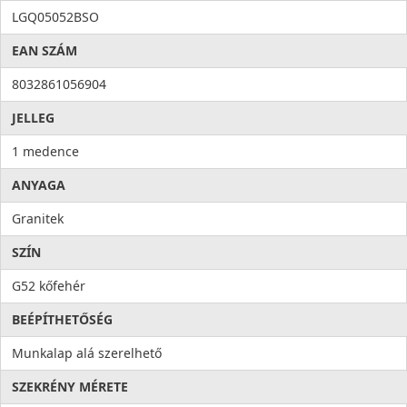
Higiénia: az anyag összetételéből adódóan meggátolja a
LGQ05052BSO
mikroorganizmusok kifejlődését, valamint elősegíti a
EAN SZÁM
baktériumok eltávolítását, ezzel higiéniát és tisztaságot hoz a
konyhába. Az antibakteriális rendszert alkotó ezüst ionok
8032861056904
100%-os antibakteriális védelmet nyújtanak.
JELLEG
1 medence
ANYAGA
Granitek
SZÍN
G52 kőfehér
BEÉPÍTHETŐSÉG
Munkalap alá szerelhető
SZEKRÉNY MÉRETE