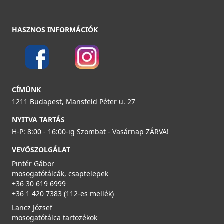
Részletek
HASZNOS INFORMÁCIÓK
Nodor - Négyzetes szűrő takaró Nodor
CÍMÜNK
mosogatótálcákhoz - réz
1211 Budapest, Mansfeld Péter u. 27
1320
NYITVA TARTÁS
5 990 Ft
H-P: 8:00 - 16:00-ig Szombat - Vasárnap ZÁRVA!
VEVŐSZOLGÁLAT
Részletek
Pintér Gábor
mosogatótálcák, csaptelepek
+36 30 619 6999
+36 1 420 7383 (112-es mellék)
Lancz József
mosogatótálca tartozékok