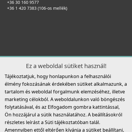
+36 30 160 9577
ELLECI - Tisztítószer spray színes és zománcozott
+36 1 420 7383 (106-os mellék)
felületekre
DLA01602
9 990 Ft
Részletek
Ez a weboldal sütiket használ!
Tájékoztatjuk, hogy honlapunkon a felhasználói
élmény fokozásának érdekében sütiket alkalmazunk, a
tartalom és weboldal forgalmunk elemzéséhez, illetve
ELLECI - Tisztítószer spray vízkőoldó
marketing célokból. A weboldalunkon való böngészés
mosogatótálcákhoz
DLA01603
folytatásával, és az Elfogadom gombra kattintással,
Ön hozzájárul a sütik használatához. A beállításokról
8 790 Ft
részletes leírást a Süti tájékoztatóban talál.
Amennyiben ettől eltérően kívánja a sütiket beállítani,