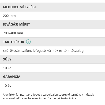
MEDENCE MÉLYSÉGE
200 mm
KIVÁGÁSI MÉRET
700x400 mm
TARTOZÉKOK
i
szűrőkosár, szifon, lefogató körmök és tömítőszalag
SÚLY
10 kg
GARANCIA
10 év
A gyártók fenntartják a jogot a weboldalon szereplő termékek műszaki
adatainak előzetes bejelentés nélküli megváltoztatására.