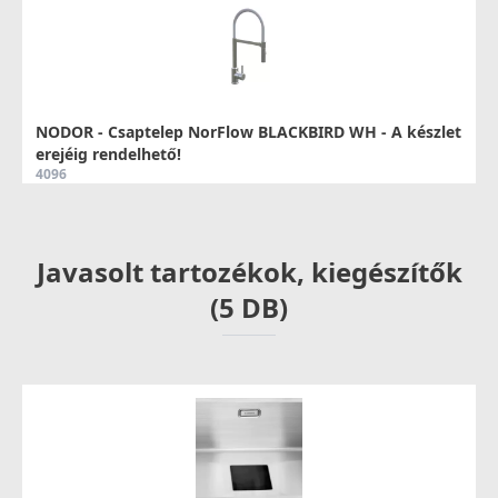
NODOR - Csaptelep NorFlow BLACKBIRD WH - A készlet
erejéig rendelhető!
4096
119 990 Ft
Javasolt tartozékok, kiegészítők
Részletek
(5 DB)
NODOR - Csaptelep NorFlow ROBIN BK
4098