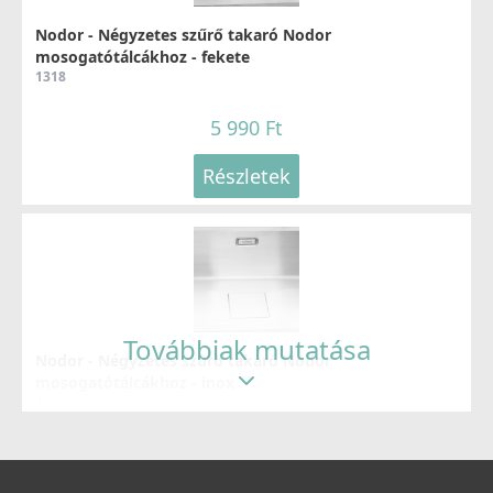
119 990 Ft
Nodor - Négyzetes szűrő takaró Nodor
mosogatótálcákhoz - fekete
1318
Részletek
5 990 Ft
Részletek
NODOR - Csaptelep NorFlow ROBIN CU
4100
129 990 Ft
Továbbiak mutatása
Nodor - Négyzetes szűrő takaró Nodor
mosogatótálcákhoz - inox
Részletek
1319
3 690 Ft