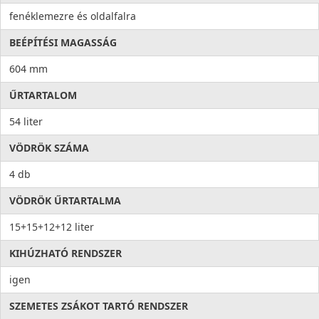
fenéklemezre és oldalfalra
BEÉPÍTÉSI MAGASSÁG
604 mm
ŰRTARTALOM
54 liter
VÖDRÖK SZÁMA
4 db
VÖDRÖK ŰRTARTALMA
15+15+12+12 liter
KIHÚZHATÓ RENDSZER
igen
SZEMETES ZSÁKOT TARTÓ RENDSZER