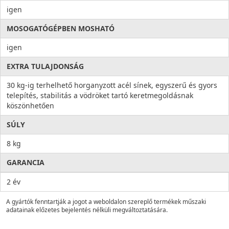
igen
MOSOGATÓGÉPBEN MOSHATÓ
igen
EXTRA TULAJDONSÁG
30 kg-ig terhelhető horganyzott acél sínek, egyszerű és gyors
telepítés, stabilitás a vödröket tartó keretmegoldásnak
köszönhetően
SÚLY
8 kg
GARANCIA
2 év
A gyártók fenntartják a jogot a weboldalon szereplő termékek műszaki
adatainak előzetes bejelentés nélküli megváltoztatására.