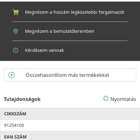
vödröket tartó keretmegoldásnak köszönhetően, egyszerű és
gyors telepítés
Megnézem a hozzám legközelebbi forgalmazót
Megnézem a bemutatóteremben
Kérdéseim vannak
Összehasonlítom más termékekkel
Tulajdonságok
Nyomtatás
CIKKSZÁM
91254100
EAN SZÁM