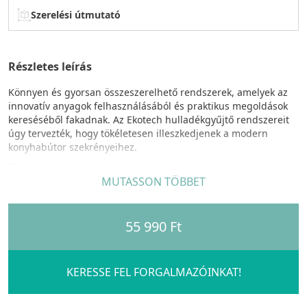
Szerelési útmutató
Részletes leírás
Könnyen és gyorsan összeszerelhető rendszerek, amelyek az
innovatív anyagok felhasználásából és praktikus megoldások
kereséséből fakadnak. Az Ekotech hulladékgyűjtő rendszereit
úgy tervezték, hogy tökéletesen illeszkedjenek a modern
konyhabútor szekrényeihez.
TANDEM SHORT család egyedi tulajdonságok:
MUTASSON TÖBBET
Szekrénybe szerelhető, teljesen kihúzható emeletes
rendszer
, szelektív hulladékgyűjtéshez.
55 990 Ft
szelektív hulladékgyűjtési lehetőség, rugalmasan
összeállítható kombinációk, optimalizált helykihasználás,
teljesen kihúzható rendszer, 30 kg-ig terhelhető horganyzott
KERESSE FEL FORGALMAZÓINKAT!
acél sínek
, könnyen kivehető
akár mosogatógépben is
mosható fedeles szemetes vödrök
,
stabilitás
a szemetes