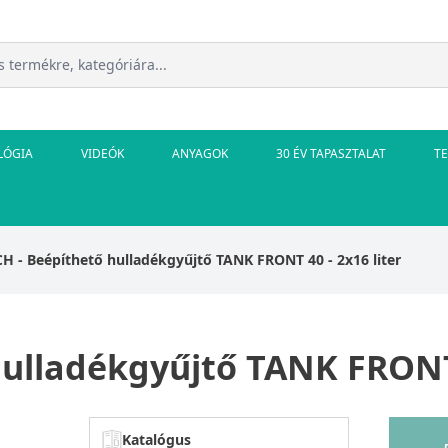
LÓGIA
VIDEÓK
ANYAGOK
30 ÉV TAPASZTALAT
T
H - Beépíthető hulladékgyűjtő TANK FRONT 40 - 2x16 liter
ulladékgyűjtő TANK FRONT 4
Katalógus