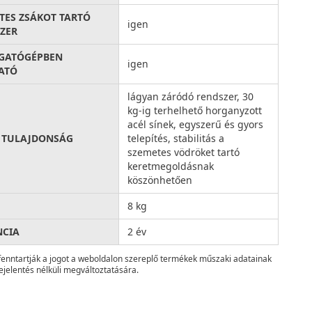
TES ZSÁKOT TARTÓ
igen
ZER
GATÓGÉPBEN
igen
ATÓ
lágyan záródó rendszer, 30
kg-ig terhelhető horganyzott
acél sínek, egyszerű és gyors
 TULAJDONSÁG
telepítés, stabilitás a
szemetes vödröket tartó
keretmegoldásnak
köszönhetően
8 kg
NCIA
2 év
fenntartják a jogot a weboldalon szereplő termékek műszaki adatainak
ejelentés nélküli megváltoztatására.