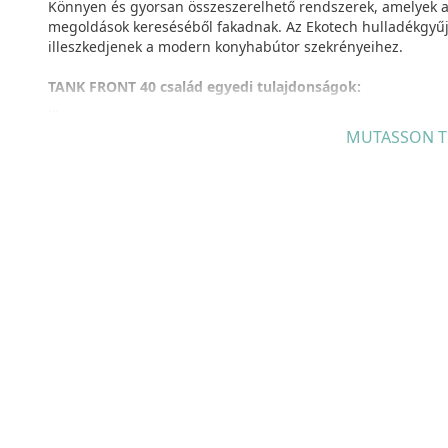
Könnyen és gyorsan összeszerelhető rendszerek, amelyek az
megoldások kereséséből fakadnak. Az Ekotech hulladékgyűjt
illeszkedjenek a modern konyhabútor szekrényeihez.
TANK FRONT 40 család egyedi tulajdonságok:
Ajtófrontra szerelhető, teljesen kihúzható rendszer
, szel
MUTASSON T
szelektív hulladékgyűjtési lehetőség, rugalmasan összeállít
teljesen kihúzható rendszer, 30 kg-ig terhelhető horganyz
mosogatógépben is mosható szemetes vödrök és fedele
keretmegoldásnak köszönhetően, vasból készült festett első 
telepítés