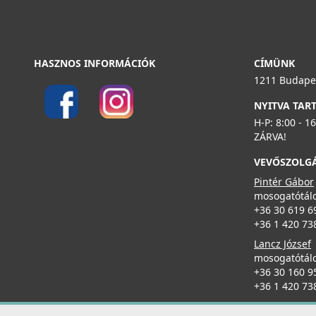
HASZNOS INFORMÁCIÓK
CÍMÜNK
1211 Budapes
NYITVA TAR
H-P: 8:00 - 1
ZÁRVA!
VEVŐSZOLG
Pintér Gábor
mosogatótálc
+36 30 619 6
+36 1 420 73
Lancz József
mosogatótálc
+36 30 160 9
+36 1 420 73