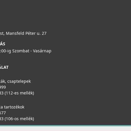
t, Mansfeld Péter u. 27
TÁS
6:00-ig Szombat - Vasárnap
ÁLAT
ák, csaptelepek
999
83 (112-es mellék)
a tartozékok
577
83 (106-os mellék)