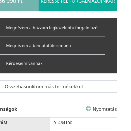
56 990 Ft
KERESSE FEL FORGALMAZÓINKAT!
Megnézem a hozzám legközelebbi forgalmazót
Megnézem a bemutatóteremben
Kérdéseim vannak
Összehasonlítom más termékekkel
onságok
Nyomtatás
ZÁM
91464100