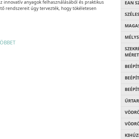
 innovatív anyagok felhasználásából és praktikus
EAN S
ő rendszereit úgy tervezték, hogy tökéletesen
SZÉLE
MAGA
MÉLYS
ektív hulladékgyűjtéshez.
ÖBBET
SZEKR
ható kombinációk, optimalizált helykihasználás,
MÉRET
ott acél sínek
, könnyen kivehető
akár
k
,
stabilitás
a szemetes vödröket tartó
BEÉPÍ
tartó keret,
többcélú tálca
, egyszerű és gyors
BEÉPÍ
BEÉPÍ
ŰRTA
VÖDR
VÖDRÖ
KIHÚZ