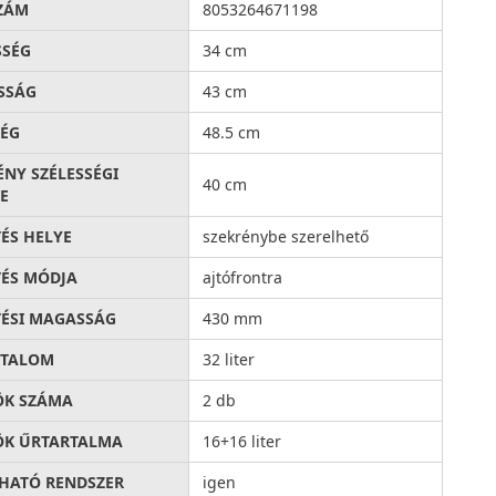
ZÁM
8053264671198
SSÉG
34 cm
SSÁG
43 cm
ÉG
48.5 cm
ÉNY SZÉLESSÉGI
40 cm
E
TÉS HELYE
szekrénybe szerelhető
TÉS MÓDJA
ajtófrontra
TÉSI MAGASSÁG
430 mm
RTALOM
32 liter
ÖK SZÁMA
2 db
K ŰRTARTALMA
16+16 liter
HATÓ RENDSZER
igen