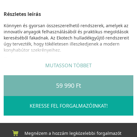
Részletes leírás
Könnyen és gyorsan összeszerelhető rendszerek, amelyek az
innovatív anyagok felhasználásából és praktikus megoldások
kereséséből fakadnak. Az Ekotech hulladékgyűjtő rendszereit
úgy tervezték, hogy tökéletesen illeszkedjenek a modern
konyhabútor szekrényeihez.
TANK FRONT 40 család egyedi tulajdonságok:
MUTASSON TÖBBET
Ajtófrontra szerelhető, teljesen kihúzható rendszer
, szelektív
hulladékgyűjtéshez.
59 990 Ft
szelektív hulladékgyűjtési lehetőség, rugalmasan
összeállítható kombinációk, optimalizált helykihasználás,
teljesen kihúzható rendszer, 30 kg-ig terhelhető horganyzott
KERESSE FEL FORGALMAZÓINKAT!
acél sínek
, könnyen kivehető
akár mosogatógépben is
mosható szemetes vödrök és fedelek
,
stabilitás
a szemetes
vödröket tartó keretmegoldásnak köszönhetően, vasból készült
festett első tartó keret,
többcélú tálca
, egyszerű és gyors
Megnézem a hozzám legközelebbi forgalmazót
telepítés