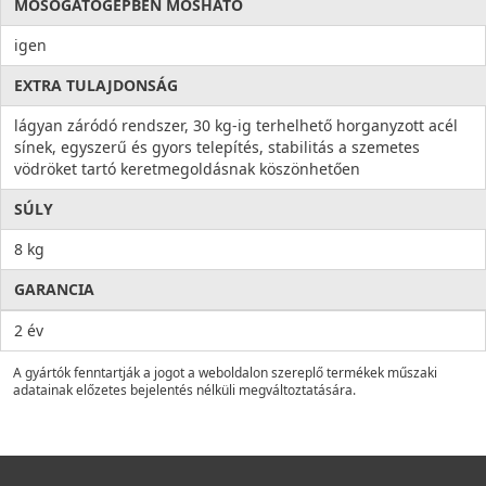
MOSOGATÓGÉPBEN MOSHATÓ
igen
EXTRA TULAJDONSÁG
lágyan záródó rendszer, 30 kg-ig terhelhető horganyzott acél
sínek, egyszerű és gyors telepítés, stabilitás a szemetes
vödröket tartó keretmegoldásnak köszönhetően
SÚLY
8 kg
GARANCIA
2 év
A gyártók fenntartják a jogot a weboldalon szereplő termékek műszaki
adatainak előzetes bejelentés nélküli megváltoztatására.