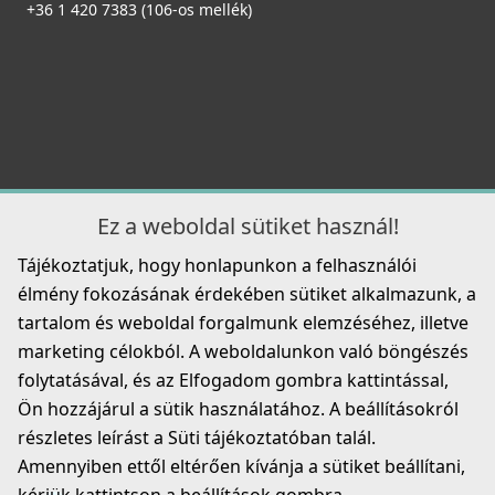
89 990 Ft
+36 1 420 7383 (106-os mellék)
LG210239
Részletek
85 990 Ft
Részletek
Ez a weboldal sütiket használ!
ELLECI - Csaptelep Cloud
Tájékoztatjuk, hogy honlapunkon a felhasználói
MIKCLOCR
élmény fokozásának érdekében sütiket alkalmazunk, a
ELLECI - Gránit mosogatótálca Best 360 Workstation
79 990 Ft
G39
tartalom és weboldal forgalmunk elemzéséhez, illetve
LGB36039
marketing célokból. A weboldalunkon való böngészés
Részletek
folytatásával, és az Elfogadom gombra kattintással,
145 990 Ft
Ön hozzájárul a sütik használatához. A beállításokról
Részletek
részletes leírást a Süti tájékoztatóban talál.
Amennyiben ettől eltérően kívánja a sütiket beállítani,