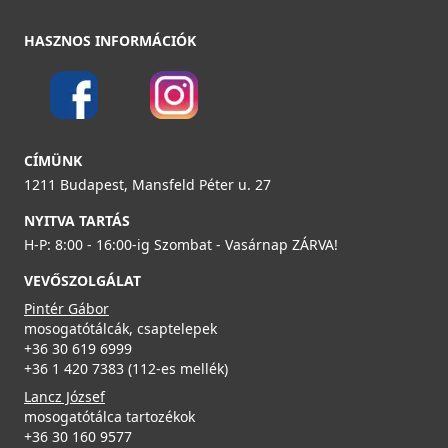
HASZNOS INFORMÁCIÓK
ELLECI - Csaptelep Cloud G62
ELLECI - Gránit mosogatótálca Unico CORNER sarok
MGKCLO62
G39
CÍMÜNK
LGUCOR39
89 990 Ft
1211 Budapest, Mansfeld Péter u. 27
179 990 Ft
NYITVA TARTÁS
Részletek
209 990 Ft
H-P: 8:00 - 16:00-ig Szombat - Vasárnap ZÁRVA!
Részletek
VEVŐSZOLGÁLAT
Pintér Gábor
mosogatótálcák, csaptelepek
+36 30 619 6999
+36 1 420 7383 (112-es mellék)
ELLECI - Csaptelep Cloud G68
Lancz József
MGKCLO68
mosogatótálca tartozékok
+36 30 160 9577
ELLECI - Gránit mosogatótálca Time 102 G39