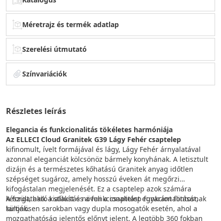
Méretrajz és termék adatlap
Szerelési útmutató
Színvariációk
Részletes leírás
Elegancia és funkcionalitás tökéletes harmóniája
Az ELLECI Cloud Granitek G39 Lágy Fehér csaptelep
kifinomult, ívelt formájával és lágy, Lágy Fehér árnyalatával
azonnal eleganciát kölcsönöz bármely konyhának. A letisztult
dizájn és a természetes kőhatású Granitek anyag időtlen
szépséget sugároz, amely hosszú éveken át megőrzi
kifogástalan megjelenését. Ez a csaptelep azok számára
készült, akik a stílust és a funkcionalitást egyaránt fontosnak
A forgatható kialakítás növeli a csaptelep funkcionalitását,
tartják.
különösen sarokban vagy dupla mosogatók esetén, ahol a
mozgathatóság jelentős előnyt jelent. A legtöbb 360 fokban