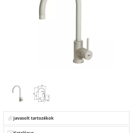
Javasolt tartozékok
Katalógus