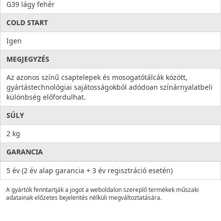
G39 lágy fehér
COLD START
Igen
MEGJEGYZÉS
Az azonos színű csaptelepek és mosogatótálcák között,
gyártástechnológiai sajátosságokból adódoan színárnyalatbeli
különbség előfordulhat.
SÚLY
2 kg
GARANCIA
5 év (2 év alap garancia + 3 év regisztráció esetén)
A gyártók fenntartják a jogot a weboldalon szereplő termékek műszaki
adatainak előzetes bejelentés nélküli megváltoztatására.