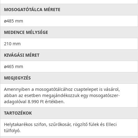
MOSOGATÓTÁLCA MÉRETE
ø485 mm
MEDENCE MÉLYSÉGE
210 mm
KIVÁGÁSI MÉRET
ø465 mm
MEGJEGYZÉS
Amennyiben a mosogatótálcához csaptelepet is vásárol,
abban az esetben megajándékozzuk egy mosogatószer-
adagolóval 8.990 Ft értékben.
TARTOZÉKOK
Helytakarékos szifon, szűrőkosár, rögzítő fülek és Elleci
túlfolyó.