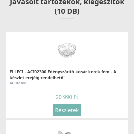
Javasolt tartozékok, kiegészítők
(10 DB)
ELLECI - Csaptelep Trail Plus Granitek G39
MGKTRP39
119 990 Ft
ELLECI - ACI02300 Edényszárító kosár kerek fém - A
Részletek
készlet erejéig rendelhető!
ACI02300
20 990 Ft
Részletek
ELLECI - Csaptelep Trail Granitek Lágy Fehér G39
MGKTRA39