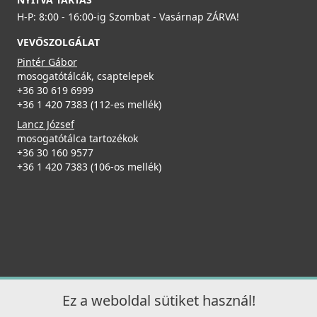
17 890 Ft
H-P: 8:00 - 16:00-ig Szombat - Vasárnap ZÁRVA!
32 990 Ft
VEVŐSZOLGÁLAT
Részletek
Pintér Gábor
mosogatótálcák, csaptelepek
+36 30 619 6999
+36 1 420 7383 (112-es mellék)
Lancz József
mosogatótálca tartozékok
+36 30 160 9577
+36 1 420 7383 (106-os mellék)
ELLECI - Szifonszett egyutas mosogatóhoz
COMPSIF1V
3 990 Ft
Részletek
Ez a weboldal sütiket használ!