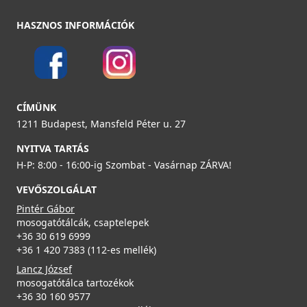
ELLECI - Csaptelep Reno G59 antracit
MGKREN59
HASZNOS INFORMÁCIÓK
104 990 Ft
109 990 Ft
ELLECI - Gránit mosogatótálca Ego 450 G51
LGE45051
Részletek
CÍMÜNK
ELLECI - ACI01307 Edényszárító kosár fém univerzális -
139 990 Ft
Kifutó termék!
1211 Budapest, Mansfeld Péter u. 27
ACI01307
NYITVA TARTÁS
Részletek
H-P: 8:00 - 16:00-ig Szombat - Vasárnap ZÁRVA!
29 890 Ft
39 990 Ft
VEVŐSZOLGÁLAT
Pintér Gábor
Részletek
ELLECI - Csaptelep Neva G59 antracit
mosogatótálcák, csaptelepek
MGKNEV59
+36 30 619 6999
+36 1 420 7383 (112-es mellék)
119 990 Ft
ELLECI - Gránit mosogatótálca Ego 450 G48
Lancz József
LGE45048
mosogatótálca tartozékok
Részletek
+36 30 160 9577