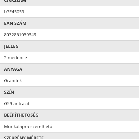
CIKKSZÁM
Higiénia: az anyag összetételéből adódóan meggátolja a
mikroorganizmusok kifejlődését, valamint elősegíti a
LGE45059
baktériumok eltávolítását, ezzel higiéniát és tisztaságot hoz a
EAN SZÁM
konyhába. Az antibakteriális rendszert alkotó ezüst ionok
100%-os antibakteriális védelmet nyújtanak.
8032861059349
JELLEG
2 medence
ANYAGA
Granitek
SZÍN
G59 antracit
BEÉPÍTHETŐSÉG
Munkalapra szerelhető
SZEKRÉNY MÉRETE