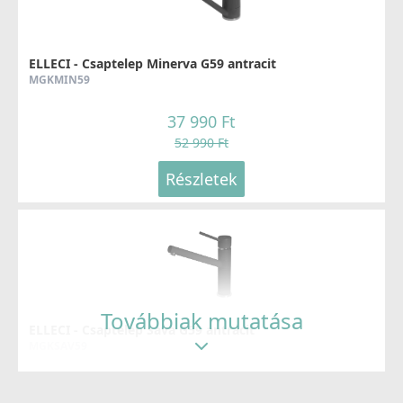
ELLECI - Csaptelep Minerva G59 antracit
MGKMIN59
37 990 Ft
52 990 Ft
Részletek
Továbbiak mutatása
ELLECI - Csaptelep Sava G59 antracit
MGKSAV59
69 990 Ft