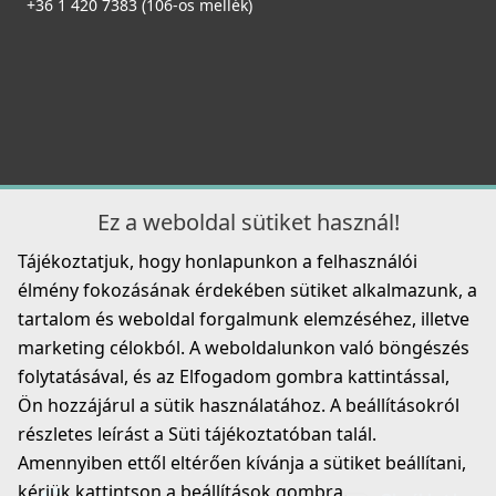
139 990 Ft
+36 1 420 7383 (106-os mellék)
Mosogatószer-adagoló Ø35 Inox
2A55-3-34
Részletek
8 990 Ft
Részletek
ELLECI - Csaptelep Trail Plus G59 antracit
MGKTRP59
Ez a weboldal sütiket használ!
119 990 Ft
ELLECI - Gránit mosogatótálca Ego 450 G43
Tájékoztatjuk, hogy honlapunkon a felhasználói
LGE45043
Részletek
élmény fokozásának érdekében sütiket alkalmazunk, a
139 990 Ft
tartalom és weboldal forgalmunk elemzéséhez, illetve
Elleci ATH010QU Vágódeszka csúsztatható HPL -
marketing célokból. A weboldalunkon való böngészés
Részletek
Quercia tölgy
folytatásával, és az Elfogadom gombra kattintással,
ATH010QU
Ön hozzájárul a sütik használatához. A beállításokról
32 990 Ft
részletes leírást a Süti tájékoztatóban talál.
ELLECI - Csaptelep Stream Plus Granitek G59 Antracit
Amennyiben ettől eltérően kívánja a sütiket beállítani,
Részletek
MGKSTP59
kérjük kattintson a beállítások gombra.