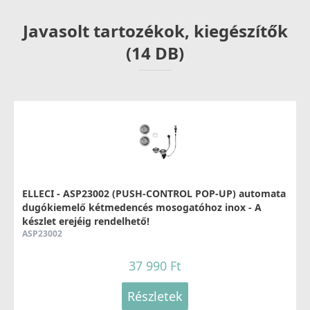
83 990 Ft
Javasolt tartozékok, kiegészítők
Részletek
(14 DB)
ELLECI - Csaptelep Senna G59 antracit
MGKSEN59
74 990 Ft
ELLECI - ASP23002 (PUSH-CONTROL POP-UP) automata
dugókiemelő kétmedencés mosogatóhoz inox - A
78 990 Ft
készlet erejéig rendelhető!
ASP23002
Részletek
37 990 Ft
Részletek