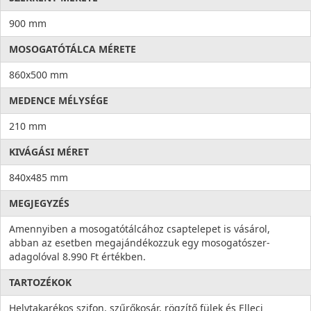
900 mm
MOSOGATÓTÁLCA MÉRETE
860x500 mm
MEDENCE MÉLYSÉGE
210 mm
KIVÁGÁSI MÉRET
840x485 mm
MEGJEGYZÉS
Amennyiben a mosogatótálcához csaptelepet is vásárol,
abban az esetben megajándékozzuk egy mosogatószer-
adagolóval 8.990 Ft értékben.
TARTOZÉKOK
Helytakarékos szifon, szűrőkosár, rögzítő fülek és Elleci