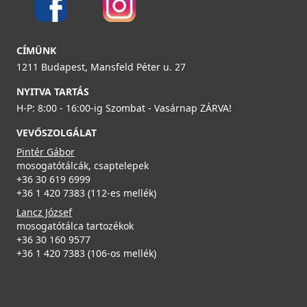
139 990 Ft
ELLECI - ACI01307 Edényszárító kosár fém univerzális -
Részletek
ELLECI - Gránit mosogatótálca Quadra 350 UM G62
CÍMÜNK
Kifutó termék!
munkalap alá szerelhető
ACI01307
1211 Budapest, Mansfeld Péter u. 27
LGQ35062BSO
NYITVA TARTÁS
29 890 Ft
149 990 Ft
H-P: 8:00 - 16:00-ig Szombat - Vasárnap ZÁRVA!
39 990 Ft
VEVŐSZOLGÁLAT
Részletek
Részletek
Pintér Gábor
mosogatótálcák, csaptelepek
+36 30 619 6999
+36 1 420 7383 (112-es mellék)
Lancz József
mosogatótálca tartozékok
+36 30 160 9577
ELLECI - Gránit mosogatótálca Quadra 350 UM G51
+36 1 420 7383 (106-os mellék)
Elleci ATH040OL Vágódeszka HPL - Olmo szilfa - Kifutó
munkalap alá szerelhető
termék!
LGQ35051BSO
ATH040OL