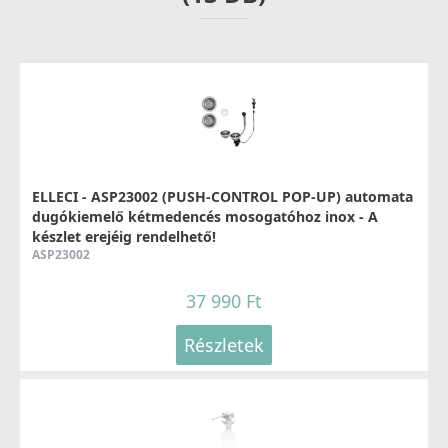
ELLECI - Csaptelep Volta M79 Alumínium - Kifutó
termék!
MMKVTA79
ELLECI - ASP23002 (PUSH-CONTROL POP-UP) automata
dugókiemelő kétmedencés mosogatóhoz inox - A
79 890 Ft
készlet erejéig rendelhető!
ASP23002
115 990 Ft
Részletek
37 990 Ft
Részletek