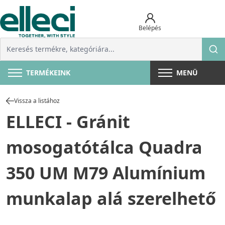
Belépés
TERMÉKEINK
MENÜ
Vissza a listához
ELLECI - Gránit
mosogatótálca Quadra
350 UM M79 Alumínium
munkalap alá szerelhető