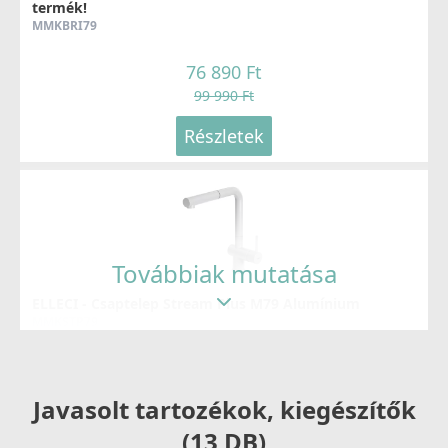
termék!
MMKBRI79
76 890 Ft
99 990 Ft
Részletek
Továbbiak mutatása
ELLECI - Csaptelep Stream Plus M79 Alumínium
MMKSTP79
119 990 Ft
125 990 Ft
Javasolt tartozékok, kiegészítők
Részletek
(13 DB)