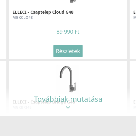
ELLECI - Csaptelep Cloud G48
E
MGKCLO48
M
89 990 Ft
Részletek
Továbbiak mutatása
ELLECI - Csaptelep Bridge G48
E
MGKBRI48
M
99 990 Ft
104 990 Ft