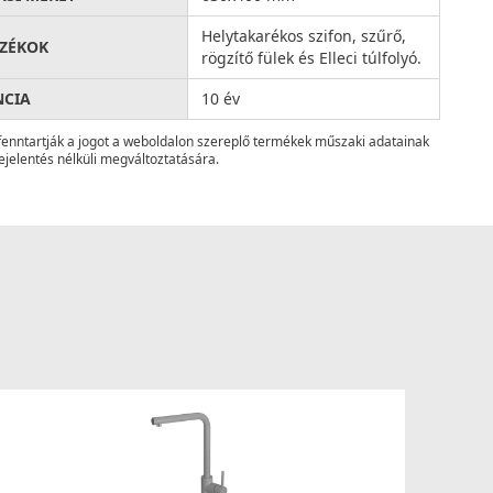
Helytakarékos szifon, szűrő,
ZÉKOK
rögzítő fülek és Elleci túlfolyó.
NCIA
10 év
fenntartják a jogot a weboldalon szereplő termékek műszaki adatainak
ejelentés nélküli megváltoztatására.