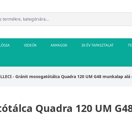
LÓGIA
VIDEÓK
ANYAGOK
30 ÉV TAPASZTALAT
T
ELLECI - Gránit mosogatótálca Quadra 120 UM G48 munkalap alá 
atótálca Quadra 120 UM G4