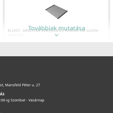
ELLECI - Csaptelep Athena Plus G48
MGKATP48
139 990 Ft
Továbbiak mutatása
ELLECI - ARS013GR Edényszárító Rollmat 440 szürke
Részletek
ARS013GR
19 990 Ft
Részletek
t, Mansfeld Péter u. 27
TÁS
6:00-ig Szombat - Vasárnap
ELLECI - Konyhamalac Zero 100
TDZ100GR