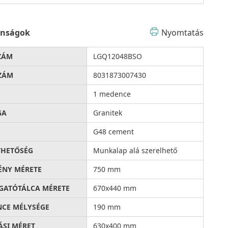
onságok
Nyomtatás
ZÁM
LGQ12048BSO
ZÁM
8031873007430
G
1 medence
GA
Granitek
G48 cement
THETŐSÉG
Munkalap alá szerelhető
ÉNY MÉRETE
750 mm
ATÓTÁLCA MÉRETE
670x440 mm
CE MÉLYSÉGE
190 mm
ÁSI MÉRET
630x400 mm