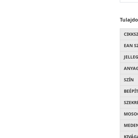
Tulajd
CIKKS
EAN S
JELLE
ANYA
SZÍN
BEÉPÍ
SZEKR
MOSOG
MEDEN
KIVÁG