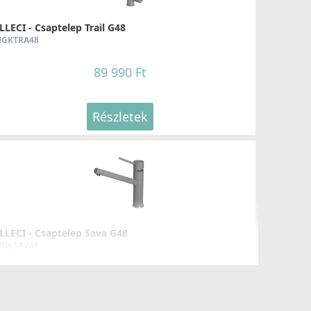
LLECI - Csaptelep Trail G48
GKTRA48
89 990 Ft
Részletek
LLECI - Csaptelep Sava G48
GKSAV48
69 990 Ft
83 990 Ft