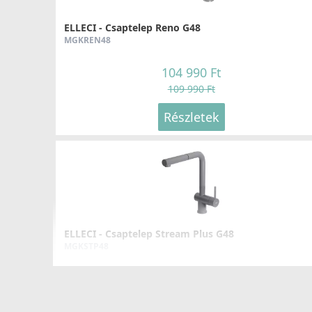
ELLECI - Csaptelep Reno G48
MGKREN48
104 990 Ft
109 990 Ft
Részletek
ELLECI - Csaptelep Stream Plus G48
MGKSTP48
119 990 Ft
125 990 Ft