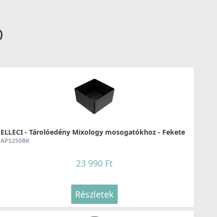
Részletek
)
LLECI - Csaptelep Shell Plus (C02) G48
GKC0248
54 990 Ft
ELLECI - Tárolóedény Mixology mosogatókhoz - Fekete
APS250BK
Részletek
23 990 Ft
Részletek