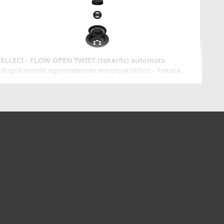
ELLECI - FLOW OPEN TWIST (tekerős) automata
dugókiemelő egymedencés mosogatókhoz - Fekete
KITASPT-FB-1VTELL-BK
16 990 Ft
Részletek
ELLECI - Konyhamalac Zero 60
TDZ060GR