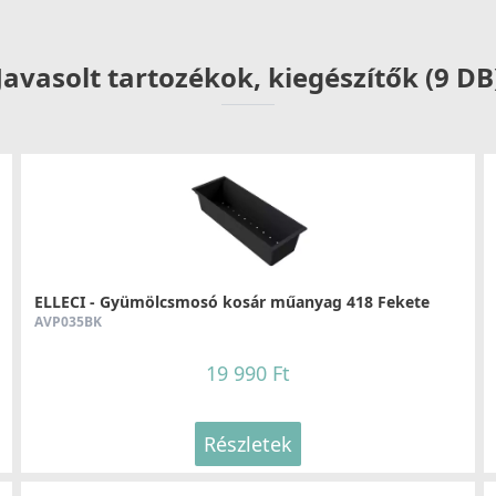
Részletek
Javasolt tartozékok, kiegészítők (9 DB
ELLECI - Csaptelep Trail Plus G48
E
MGKTRP48
M
119 990 Ft
ELLECI - Gyümölcsmosó kosár műanyag 418 Fekete
AVP035BK
Részletek
19 990 Ft
Részletek