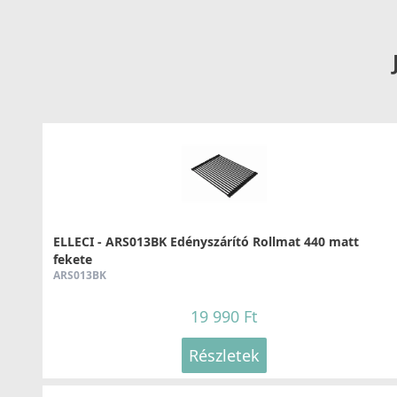
Részletek
ELLECI - Csaptelep Volta G48 - Kifutó termék!
MGKVTA48
79 890 Ft
115 990 Ft
ELLECI - ARS013BK Edényszárító Rollmat 440 matt
fekete
Részletek
ARS013BK
19 990 Ft
Részletek