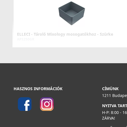
ELLECI - Csaptelep CADDY (C01) G48
MGKC0148
37 990 Ft
ELLECI - Tároló Mixology mosogatókhoz - Szürke
Részletek
APS250GR
23 990 Ft
Részletek
HASZNOS INFORMÁCIÓK
CÍMÜNK
1211 Budapes
NYITVA TAR
H-P: 8:00 - 1
ELLECI - FLOW OPEN TWIST (tekerős) automata
ZÁRVA!
dugókiemelő egymedencés mosogatókhoz - Inox