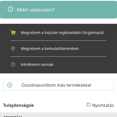
vagy fölé szerelhető), amelyek a mosogató a rögzítőkapcsoknak
köszönhetően nagyon egyszerűen és gyorsan beszerelhetők.
Miért válasszam?
Egyes modelljeinket úgy terveztük, hogy a csap elhelyezése
személyre szabható legyen, a hátsó részen lévő peremmel,
amely megkönnyíti a csapfurat kialakítását, anélkül, hogy ez a
mosogató látható részein észrevehető lenne.
Megnézem a hozzám legközelebbi forgalmazót
Megnézem a bemutatóteremben
Kérdéseim vannak
Összehasonlítom más termékekkel
Tulajdonságok
Nyomtatás