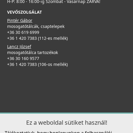
H-P: 8:00 - 16:00-ig Szombat - Vasárnap ZÁRVA!
Részletek
VEVŐSZOLGÁLAT
Pintér Gábor
mosogatótálcák, csaptelepek
+36 30 619 6999
+36 1 420 7383 (112-es mellék)
Lancz József
mosogatótálca tartozékok
ELLECI - Tisztítószer protector spray
+36 30 160 9577
mosogatótálcákhoz
+36 1 420 7383 (106-os mellék)
DLP01601
9 990 Ft
Részletek
Ez a weboldal sütiket használ!