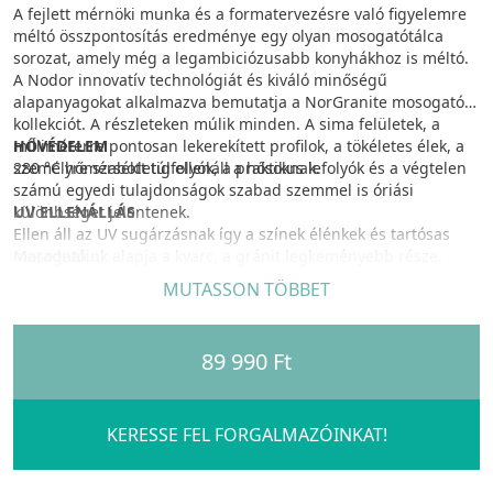
A fejlett mérnöki munka és a formatervezésre való figyelemre
méltó összpontosítás eredménye egy olyan mosogatótálca
sorozat, amely még a legambiciózusabb konyhákhoz is méltó.
A Nodor innovatív technológiát és kiváló minőségű
alapanyagokat alkalmazva bemutatja a NorGranite mosogató
kollekciót. A részleteken múlik minden. A sima felületek, a
milliméterre pontosan lekerekített profilok, a tökéletes élek, a
HŐVÉDELEM
személyre szabott túlfolyók, a praktikus lefolyók és a végtelen
280 °C hőmérsékletig ellenáll a hősoknak.
számú egyedi tulajdonságok szabad szemmel is óriási
különbséget jelentenek.
UV ELLENÁLLÁS
Ellen áll az UV sugárzásnak így a színek élénkek és tartósas
Mosogatóink alapja a kvarc, a gránit legkeményebb része.
maradnak.
Kvarcunkat kiváló minőségű akrilgyantával formázzuk egy
MUTASSON TÖBBET
speciális, számítógéppel vezérelt olvasztási folyamat révén. Az
VÉDELEM
eredmény egy megszilárdult kompozit anyag, amely ellenáll a
100%-os antibakteriális védelem.
karcolásoknak, horpadásoknak, foltoknak, hőnek és
89 990 Ft
repedéseknek.
MEGJELENÉS
A természetes gránitra/kőre hasonlító bársonyos megjelenés.
Ennek a tulajdonságnak köszönhetően kvarc kompozit
mosogatóink szinte egy életen át kitartanak.
TISZTÍTÁS
KERESSE FEL FORGALMAZÓINKAT!
Felületének köszönhetően könnyen tisztítható. Ellenáll a
Különböző beépítési lehetőségek állnak rendelkezésre (alá-
dörzsölésnek és a dörzshatású termékeknek.