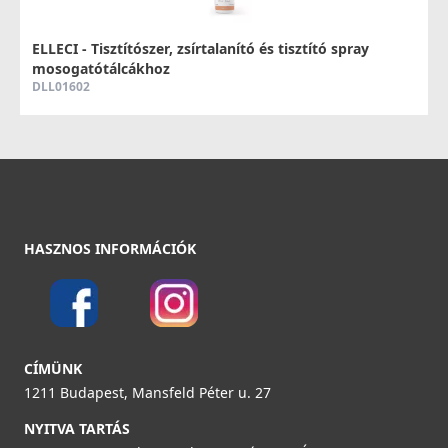
NODOR - Csaptelep NorFlow ROBIN BK
4098
ELLECI - Tisztítószer, zsírtalanító és tisztító spray
mosogatótálcákhoz
119 990 Ft
DLL01602
Részletek
8 790 Ft
Részletek
HASZNOS INFORMÁCIÓK
NODOR - Csaptelep NorFlow ROBIN CU
4100
ELLECI - Tisztítószer spray vízkőoldó
129 990 Ft
mosogatótálcákhoz
CÍMÜNK
DLA01603
1211 Budapest, Mansfeld Péter u. 27
Részletek
8 790 Ft
NYITVA TARTÁS