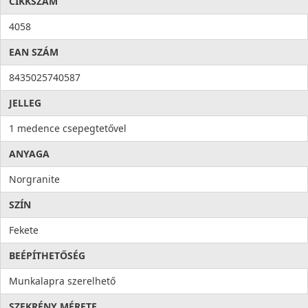
CIKKSZÁM
4058
EAN SZÁM
8435025740587
JELLEG
1 medence csepegtetővel
ANYAGA
Norgranite
SZÍN
Fekete
BEÉPÍTHETŐSÉG
Munkalapra szerelhető
SZEKRÉNY MÉRETE