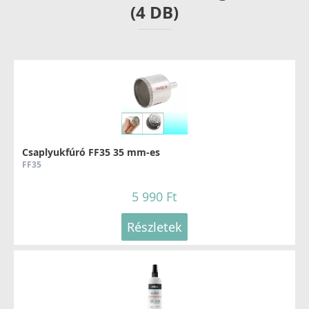
Részletek
(4 DB)
NODOR - Csaptelep NorFlow BLACKBIRD WH - A készlet
erejéig rendelhető!
4096
Csaplyukfúró FF35 35 mm-es
FF35
119 990 Ft
5 990 Ft
Részletek
Részletek