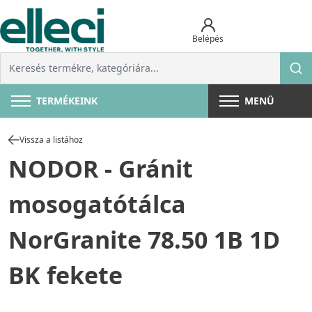
Belépés
TERMÉKEINK
MENÜ
Vissza a listához
NODOR - Gránit
mosogatótálca
NorGranite 78.50 1B 1D
BK fekete