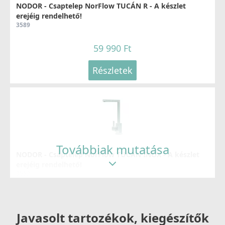
NODOR - Csaptelep NorFlow TUCÁN R - A készlet
erejéig rendelhető!
3589
59 990 Ft
Részletek
Továbbiak mutatása
NODOR - Csaptelep NorFlow TUCAN INOX - A készlet
erejéig rendelhető!
3552
69 990 Ft
78 990 Ft
Javasolt tartozékok, kiegészítők