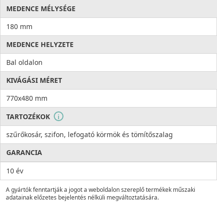
MEDENCE MÉLYSÉGE
180 mm
MEDENCE HELYZETE
Bal oldalon
KIVÁGÁSI MÉRET
770x480 mm
TARTOZÉKOK
i
szűrőkosár, szifon, lefogató körmök és tömítőszalag
GARANCIA
10 év
A gyártók fenntartják a jogot a weboldalon szereplő termékek műszaki
adatainak előzetes bejelentés nélküli megváltoztatására.