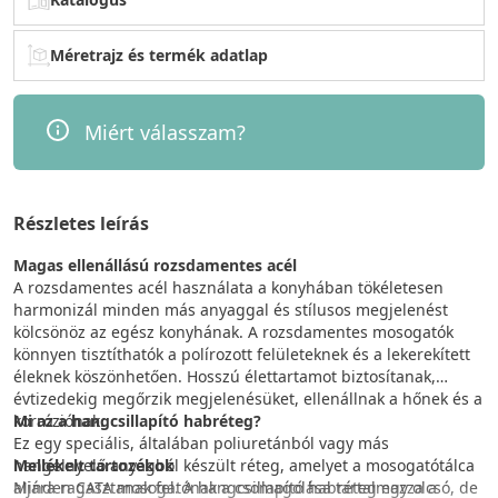
Méretrajz és termék adatlap
Miért válasszam?
Részletes leírás
Magas ellenállású rozsdamentes acél
A rozsdamentes acél használata a konyhában tökéletesen
harmonizál minden más anyaggal és stílusos megjelenést
kölcsönöz az egész konyhának. A rozsdamentes mosogatók
könnyen tisztíthatók a polírozott felületeknek és a lekerekített
éleknek köszönhetően. Hosszú élettartamot biztosítanak,
évtizedekig megőrzik megjelenésüket, ellenállnak a hőnek és a
korróziónak.
Mi az a hangcsillapító habréteg?
Ez egy speciális, általában poliuretánból vagy más
Mellékelt tartozékok
hangelnyelő anyagból készült réteg, amelyet a mosogatótálca
Minden CATA mosogatónak a csomagolása tartalmazza a
aljára ragasztanak fel. A hangcsillapító habréteg egy olcsó, de