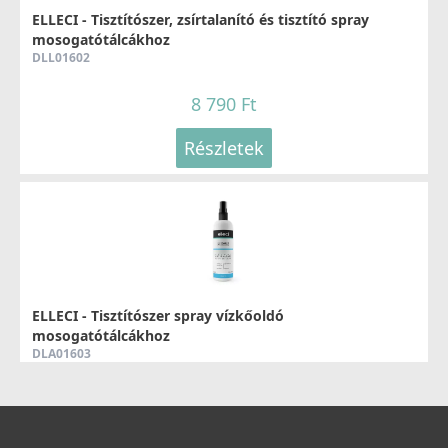
ELLECI - Tisztítószer, zsírtalanító és tisztító spray
14 990 Ft
mosogatótálcákhoz
DLL01602
19 990 Ft
Részletek
8 790 Ft
Részletek
CATA - Csaptelep CBA/E
02502401
ELLECI - Tisztítószer spray vízkőoldó
24 990 Ft
mosogatótálcákhoz
DLA01603
Részletek
8 790 Ft
Részletek