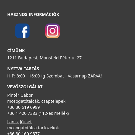
HASZNOS INFORMÁCIÓK
CATA - Csaptelep BSE
02500601
79 990 Ft
CÍMÜNK
1211 Budapest, Mansfeld Péter u. 27
Részletek
NYITVA TARTÁS
H-P: 8:00 - 16:00-ig Szombat - Vasárnap ZÁRVA!
VEVŐSZOLGÁLAT
Pintér Gábor
mosogatótálcák, csaptelepek
+36 30 619 6999
CATA - Csaptelep CMA/H
+36 1 420 7383 (112-es mellék)
02503401
Lancz József
mosogatótálca tartozékok
19 990 Ft
+36 30 160 9577