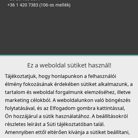
+36 1 420 7383 (106-os mellék)
Részletek
CATA - Csaptelep CPB/A
Ez a weboldal sütiket használ!
02506401
Tájékoztatjuk, hogy honlapunkon a felhasználói
69 990 Ft
élmény fokozásának érdekében sütiket alkalmazunk, a
tartalom és weboldal forgalmunk elemzéséhez, illetve
Részletek
marketing célokból. A weboldalunkon való böngészés
folytatásával, és az Elfogadom gombra kattintással,
Ön hozzájárul a sütik használatához. A beállításokról
részletes leírást a Süti tájékoztatóban talál.
Amennyiben ettől eltérően kívánja a sütiket beállítani,