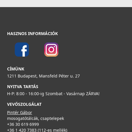
8 790 Ft
Részletek
HASZNOS INFORMÁCIÓK
CATA - Csaptelep CBA/E
02502401
24 990 Ft
CÍMÜNK
1211 Budapest, Mansfeld Péter u. 27
Részletek
NYITVA TARTÁS
H-P: 8:00 - 16:00-ig Szombat - Vasárnap ZÁRVA!
VEVŐSZOLGÁLAT
Pintér Gábor
mosogatótálcák, csaptelepek
+36 30 619 6999
CATA - Csaptelep BSE
+36 1 420 7383 (112-es mellék)