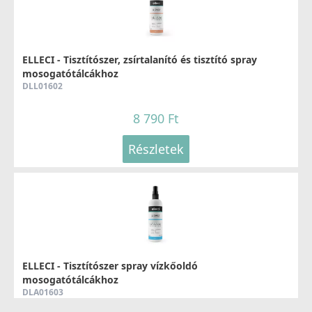
CATA OUTLET - Csaptelep CSE - Kiállított bemutató
termék!
02500401
36 990 Ft
ELLECI - Tisztítószer, zsírtalanító és tisztító spray
mosogatótálcákhoz
39 990 Ft
DLL01602
Részletek
8 790 Ft
Részletek
CATA - Csaptelep CBB/B - Kiállított bemutató termék!
02501400
14 990 Ft
ELLECI - Tisztítószer spray vízkőoldó
mosogatótálcákhoz
19 990 Ft
DLA01603
Részletek