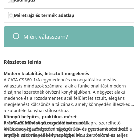
Méretrajz és termék adatlap
Miért válasszam?
Részletes leírás
Modern kialakítás, letisztult megjelenés
A CATA CSS60-1/A egymedencés mosogatótálca ideális
választás mindazok számára, akik a funkcionalitást modern
dizájnnal szeretnék ötvözni konyhájukban. A négyzet alakú
medence és a rozsdamentes acél felület letisztult, elegáns
megjelenést kölcsönöz a tálcának, amely könnyedén illeszkedik
a különféle konyhai stílusokhoz.
Könnyű beépítés, praktikus méret
Prémium minőségű rozsdamentes acél
A CATA CSS60-1/A mosogatótálca munkalapra szerelhető
A tálca anyaga magas minőségű, 304-es rozsdamentes acél,
kivitelének köszönhetően egyszerűen és gyorsan beépíthető a
amely kiváló ellenálló képességgel bír a korrózióval és a
legtöbb szabványos konyhapultba. A 636 x 504 mm-es teljes