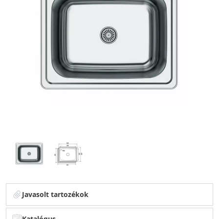
Javasolt tartozékok
Katalógus