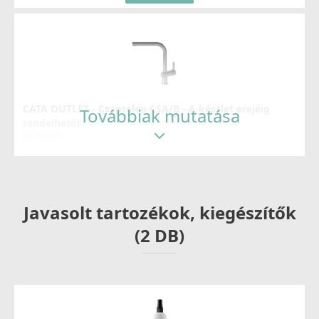
CATA OUTLET - Csaptelep CSA/B - A készlet erejéig
Továbbiak mutatása
rendelhető!
02500400
29 990 Ft
Részletek
Javasolt tartozékok, kiegészítők
(2 DB)