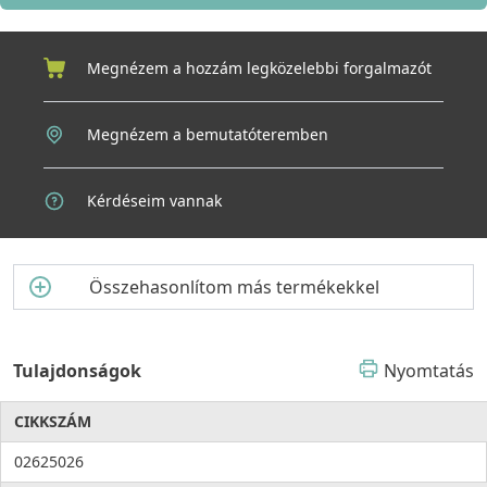
Megakadályozza, hogy a mosogatótálca alján pára és
kondenzvíz képződjön, ami hosszabb élettartamot
eredményezhet a szekrénynek és a környező bútoroknak.
Megnézem a hozzám legközelebbi forgalmazót
Megnézem a bemutatóteremben
Kérdéseim vannak
Összehasonlítom más termékekkel
Tulajdonságok
Nyomtatás
CIKKSZÁM
02625026