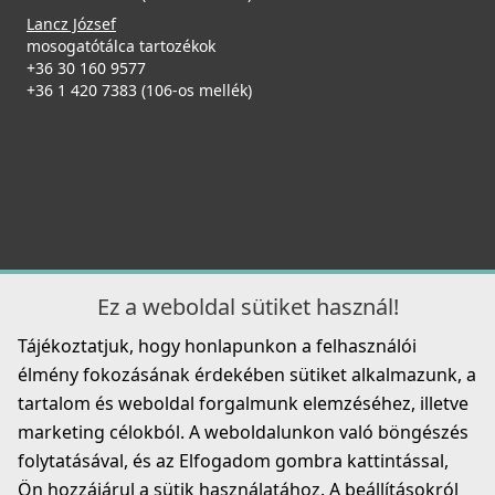
02500601
Lancz József
mosogatótálca tartozékok
79 990 Ft
+36 30 160 9577
+36 1 420 7383 (106-os mellék)
Részletek
CATA - Csaptelep CMA/H
Ez a weboldal sütiket használ!
02503401
Tájékoztatjuk, hogy honlapunkon a felhasználói
19 990 Ft
élmény fokozásának érdekében sütiket alkalmazunk, a
tartalom és weboldal forgalmunk elemzéséhez, illetve
Részletek
marketing célokból. A weboldalunkon való böngészés
folytatásával, és az Elfogadom gombra kattintással,
Ön hozzájárul a sütik használatához. A beállításokról