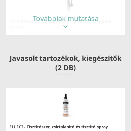
Továbbiak mutatása
CATA OUTLET - Csaptelep CSE - Kiállított bemutató
termék!
02500401
36 990 Ft
39 990 Ft
Javasolt tartozékok, kiegészítők
Részletek
(2 DB)
CATA - Csaptelep CBB/B - Kiállított bemutató termék!
02501400
ELLECI - Tisztítószer, zsírtalanító és tisztító spray