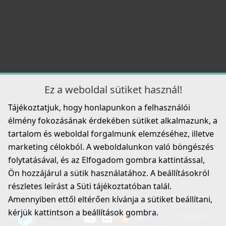
Részletek
CATA - Csaptelep CPB/A
Ez a weboldal sütiket használ!
02506401
Tájékoztatjuk, hogy honlapunkon a felhasználói
69 990 Ft
élmény fokozásának érdekében sütiket alkalmazunk, a
tartalom és weboldal forgalmunk elemzéséhez, illetve
Részletek
marketing célokból. A weboldalunkon való böngészés
folytatásával, és az Elfogadom gombra kattintással,
Ön hozzájárul a sütik használatához. A beállításokról
részletes leírást a Süti tájékoztatóban talál.
Amennyiben ettől eltérően kívánja a sütiket beállítani,
kérjük kattintson a beállítások gombra.
CATA - Csaptelep XPB/A