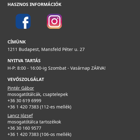
HASZNOS INFORMÁCIÓK
CATA - Csaptelep BSE
02500601
79 990 Ft
CÍMÜNK
1211 Budapest, Mansfeld Péter u. 27
Részletek
NYITVA TARTÁS
H-P: 8:00 - 16:00-ig Szombat - Vasárnap ZÁRVA!
VEVŐSZOLGÁLAT
Pintér Gábor
mosogatótálcák, csaptelepek
+36 30 619 6999
CATA - Csaptelep CMA/H
+36 1 420 7383 (112-es mellék)
02503401
Lancz József
mosogatótálca tartozékok
19 990 Ft
+36 30 160 9577
+36 1 420 7383 (106-os mellék)